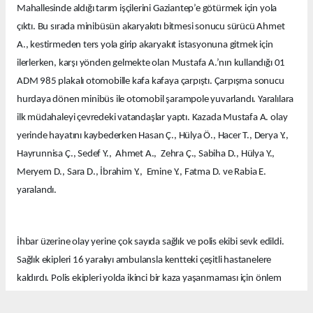
Mahallesinde aldığı tarım işçilerini Gaziantep’e götürmek için yola
çıktı. Bu sırada minibüsün akaryakıtı bitmesi sonucu sürücü Ahmet
A., kestirmeden ters yola girip akaryakıt istasyonuna gitmek için
ilerlerken, karşı yönden gelmekte olan Mustafa A.’nın kullandığı 01
ADM 985 plakalı otomobille kafa kafaya çarpıştı. Çarpışma sonucu
hurdaya dönen minibüs ile otomobil şarampole yuvarlandı. Yaralılara
ilk müdahaleyi çevredeki vatandaşlar yaptı. Kazada Mustafa A. olay
yerinde hayatını kaybederken Hasan Ç., Hülya Ö., Hacer T., Derya Y.,
Hayrunnisa Ç., Sedef Y., Ahmet A., Zehra Ç., Sabiha D., Hülya Y.,
Meryem D., Sara D., İbrahim Y., Emine Y., Fatma D. ve Rabia E.
yaralandı.
İhbar üzerine olay yerine çok sayıda sağlık ve polis ekibi sevk edildi.
Sağlık ekipleri 16 yaralıyı ambulansla kentteki çeşitli hastanelere
kaldırdı. Polis ekipleri yolda ikinci bir kaza yaşanmaması için önlem
aldı.