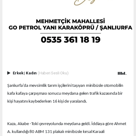
Erkek
|
Kadın
(Haberi Sesli Oku)
Şanlıurfa’da mevsimlik tarım işçilerini taşıyan minibüsle otomobilin
kafa kafaya çarpışması sonucu meydana gelen trafik kazasında bir
kişi hayatını kaybederken 16 kişi de yaralandı.
Kaza, Akabe -Toki çevreyolunda meydana geldi. İddiaya göre Ahmet
A. kullandığı 80 ABM 131 plakalı minibüsle kırsal Karaali