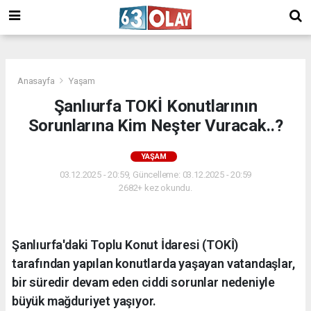
/
Anasayfa
Yaşam
Şanlıurfa TOKİ Konutlarının
Sorunlarına Kim Neşter Vuracak..?
YAŞAM
03.12.2025 - 20:59, Güncelleme: 03.12.2025 - 20:59
2682+ kez okundu.
Şanlıurfa'daki Toplu Konut İdaresi (TOKİ)
tarafından yapılan konutlarda yaşayan vatandaşlar,
bir süredir devam eden ciddi sorunlar nedeniyle
büyük mağduriyet yaşıyor.