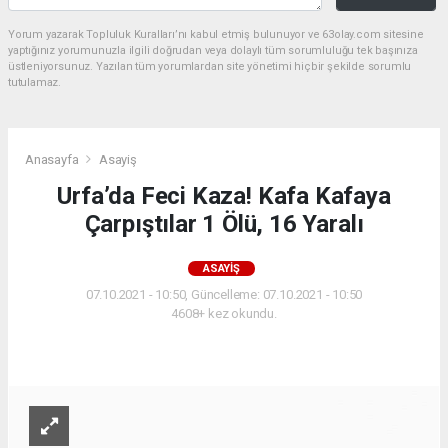
Yorum yazarak Topluluk Kuralları’nı kabul etmiş bulunuyor ve 63olay.com sitesine
yaptığınız yorumunuzla ilgili doğrudan veya dolaylı tüm sorumluluğu tek başınıza
üstleniyorsunuz. Yazılan tüm yorumlardan site yönetimi hiçbir şekilde sorumlu
tutulamaz.
Anasayfa
Asayiş
Urfa’da Feci Kaza! Kafa Kafaya
Çarpıştılar 1 Ölü, 16 Yaralı
ASAYIŞ
07.10.2021 - 10:50, Güncelleme: 07.10.2021 - 10:50
4608+ kez okundu.