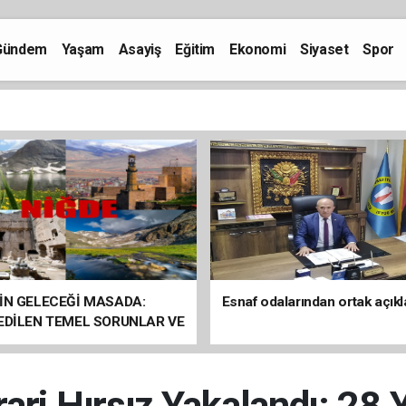
Gündem
Yaşam
Asayiş
Eğitim
Ekonomi
Siyaset
Spor
İN GELECEĞİ MASADA:
Esnaf odalarından ortak açık
 EDİLEN TEMEL SORUNLAR VE
ÇÖZÜM ÖNERİLERİ
irari Hırsız Yakalandı: 28 