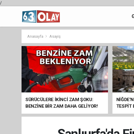
/
Anasayfa
Asayiş
SÜRÜCÜLERE İKİNCİ ZAM ŞOKU:
NİĞDE’N
BENZİNE BİR ZAM DAHA GELİYOR!
TESPİT
SOMUT 
Şanlıurfa'da F