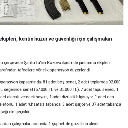
ipleri, kentin huzur ve güvenliği için çalışmaları
u çerçevede Şanlıurfa'nın Bozova ilçesinde jandarma ekipleri
arafından tefecilere yönelik operasyon düzenlendi.
perasyon kapsamında; 81 adet boş senet, 2 adet toplamda 92.000
L değerinde senet (57.000 TL ve 35.000 TL), 7 adet tapu senedi, 1
det alacak-verecek beyanı, 1 adet dizüstü bilgisayar, 1 adet cep
elefonu, 1 adet ruhsatsız tabanca, 3 adet şarjör ve 37 adet tabanca
işeği ele geçirildi.
apılan çalışmalar sonunda 1 şüpheli de gözaltına alındı.