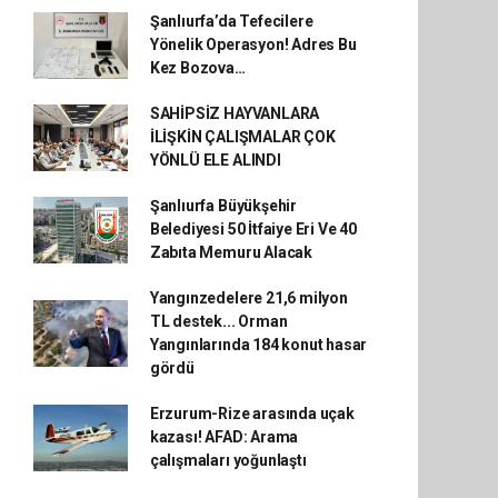
Şanlıurfa’da Tefecilere
Yönelik Operasyon! Adres Bu
Kez Bozova…
SAHİPSİZ HAYVANLARA
İLİŞKİN ÇALIŞMALAR ÇOK
YÖNLÜ ELE ALINDI
Şanlıurfa Büyükşehir
Belediyesi 50 İtfaiye Eri Ve 40
Zabıta Memuru Alacak
Yangınzedelere 21,6 milyon
TL destek... Orman
Yangınlarında 184 konut hasar
gördü
Erzurum-Rize arasında uçak
kazası! AFAD: Arama
çalışmaları yoğunlaştı