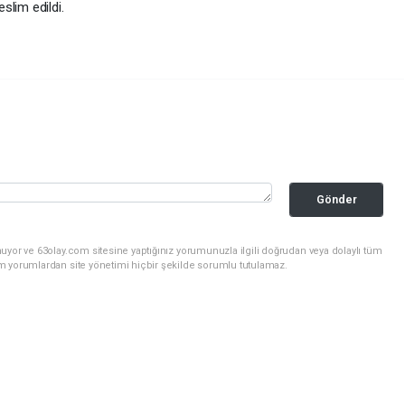
eslim edildi.
Gönder
uyor ve 63olay.com sitesine yaptığınız yorumunuzla ilgili doğrudan veya dolaylı tüm
m yorumlardan site yönetimi hiçbir şekilde sorumlu tutulamaz.