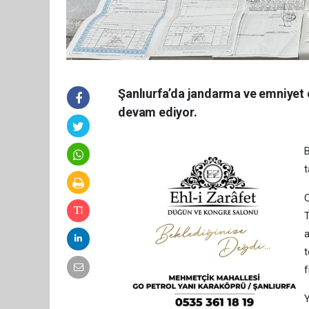
Şanlıurfa’da jandarma ve emniyet ek
devam ediyor.
B
t
O
T
a
t
f
Y