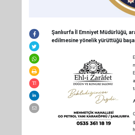
Şanlıurfa İl Emniyet Müdürlüğü, ar
edilmesine yönelik yürüttüğü başarı
E
n
E
a
t
A
G
g
h