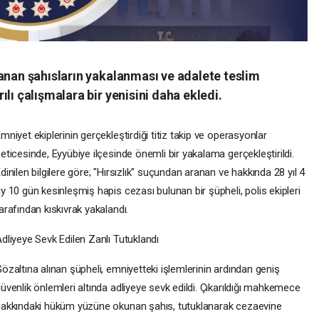
anan şahısların yakalanması ve adalete teslim
lı çalışmalara bir yenisini daha ekledi.
mniyet ekiplerinin gerçekleştirdiği titiz takip ve operasyonlar
eticesinde, Eyyübiye ilçesinde önemli bir yakalama gerçekleştirildi.
dinilen bilgilere göre; "Hırsızlık" suçundan aranan ve hakkında 28 yıl 4
y 10 gün kesinleşmiş hapis cezası bulunan bir şüpheli, polis ekipleri
arafından kıskıvrak yakalandı.
dliyeye Sevk Edilen Zanlı Tutuklandı
özaltına alınan şüpheli, emniyetteki işlemlerinin ardından geniş
üvenlik önlemleri altında adliyeye sevk edildi. Çıkarıldığı mahkemece
akkındaki hüküm yüzüne okunan şahıs, tutuklanarak cezaevine