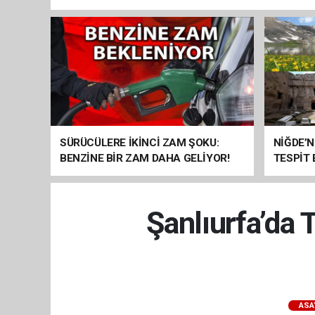
SÜRÜCÜLERE İKİNCİ ZAM ŞOKU:
NİĞDE’N
BENZİNE BİR ZAM DAHA GELİYOR!
TESPİT
SOMUT 
Şanlıurfa’da 
ASA