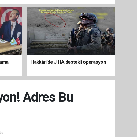
lama
Hakkâri’de JİHA destekli operasyon
syon! Adres Bu
du.