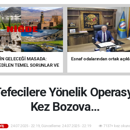
İN GELECEĞİ MASADA:
Esnaf odalarından ortak açık
 EDİLEN TEMEL SORUNLAR VE
ÇÖZÜM ÖNERİLERİ
Tefecilere Yönelik Opera
Kez Bozova…
24.07.2025 - 22:19, Güncelleme: 24.07.2025 - 22:19
7137+ kez okun
YIŞ