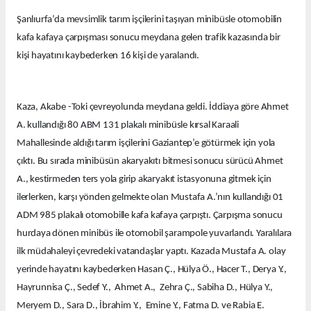
Şanlıurfa’da mevsimlik tarım işçilerini taşıyan minibüsle otomobilin
kafa kafaya çarpışması sonucu meydana gelen trafik kazasında bir
kişi hayatını kaybederken 16 kişi de yaralandı.
Kaza, Akabe -Toki çevreyolunda meydana geldi. İddiaya göre Ahmet
A. kullandığı 80 ABM 131 plakalı minibüsle kırsal Karaali
Mahallesinde aldığı tarım işçilerini Gaziantep’e götürmek için yola
çıktı. Bu sırada minibüsün akaryakıtı bitmesi sonucu sürücü Ahmet
A., kestirmeden ters yola girip akaryakıt istasyonuna gitmek için
ilerlerken, karşı yönden gelmekte olan Mustafa A.’nın kullandığı 01
ADM 985 plakalı otomobille kafa kafaya çarpıştı. Çarpışma sonucu
hurdaya dönen minibüs ile otomobil şarampole yuvarlandı. Yaralılara
ilk müdahaleyi çevredeki vatandaşlar yaptı. Kazada Mustafa A. olay
yerinde hayatını kaybederken Hasan Ç., Hülya Ö., Hacer T., Derya Y.,
Hayrunnisa Ç., Sedef Y., Ahmet A., Zehra Ç., Sabiha D., Hülya Y.,
Meryem D., Sara D., İbrahim Y., Emine Y., Fatma D. ve Rabia E.