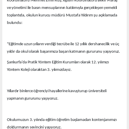
Koordinatörü Mehmet Emin Kuş, eğitim Koordinatörü Bekir Maraş
ve yönetimi ile basın mensuplarının katılımıyla gerçekleşen yemekli
toplantıda, okulun kurucu müdürü Mustafa Yıldırım şu açıklamada
bulundu:
"Eğitimde uzun yılların verdiği tecrübe ile 12 yıllık dershanecilik ve üç
yıldır da okul olarak başarımıza başarı katmanın gururunu yaşıyoruz.
Şanlıurfa’da Pratik Yöntem Eğitim Kurumları olarak 12. yılımızı
Yöntem Koleji olaraktan 3. yılımızdayız.
Yıllardır binlerce öğrenciyi hayallerine kavuşturup üniversiteli
yapmanın gururunu yaşıyoruz.
Okulumuzun 3. yılında eğitim öğretim başlamadan kontenjanımızı
doldurmanın sevincini yaşıyoruz.