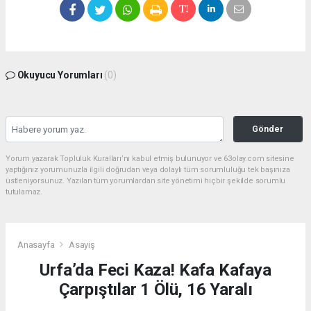
Okuyucu Yorumları
(0)
Gönder
Yorum yazarak Topluluk Kuralları’nı kabul etmiş bulunuyor ve 63olay.com sitesine
yaptığınız yorumunuzla ilgili doğrudan veya dolaylı tüm sorumluluğu tek başınıza
üstleniyorsunuz. Yazılan tüm yorumlardan site yönetimi hiçbir şekilde sorumlu
tutulamaz.
Anasayfa
Asayiş
Urfa’da Feci Kaza! Kafa Kafaya
Çarpıştılar 1 Ölü, 16 Yaralı