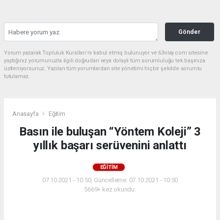
Gönder
Yorum yazarak Topluluk Kuralları’nı kabul etmiş bulunuyor ve 63olay.com sitesine
yaptığınız yorumunuzla ilgili doğrudan veya dolaylı tüm sorumluluğu tek başınıza
üstleniyorsunuz. Yazılan tüm yorumlardan site yönetimi hiçbir şekilde sorumlu
tutulamaz.
Anasayfa
Eğitim
Basın ile buluşan “Yöntem Koleji” 3
yıllık başarı serüvenini anlattı
EĞITIM
07.10.2021 - 10:50, Güncelleme: 07.10.2021 - 10:50
5669+ kez okundu.