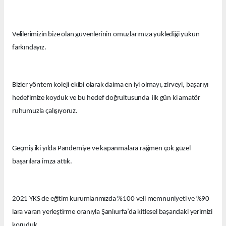
Velilerimizin bize olan güvenlerinin omuzlarımıza yüklediği yükün
farkındayız.
Bizler yöntem koleji ekibi olarak daima en iyi olmayı, zirveyi, başarıyı
hedefimize koyduk ve bu hedef doğrultusunda ilk gün ki amatör
ruhumuzla çalışıyoruz.
Geçmiş iki yılda Pandemiye ve kapanmalara rağmen çok güzel
başarılara imza attık.
2021 YKS de eğitim kurumlarımızda %100 veli memnuniyeti ve %90
lara varan yerleştirme oranıyla Şanlıurfa’da kitlesel başarıdaki yerimizi
koruduk.