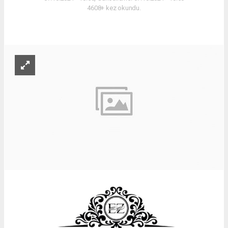
4608+ kez okundu.