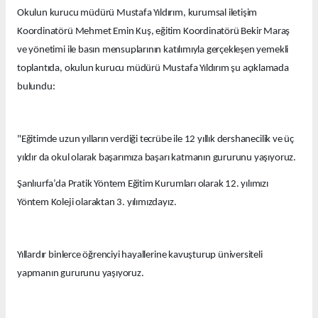
Okulun kurucu müdürü Mustafa Yıldırım, kurumsal iletişim
Koordinatörü Mehmet Emin Kuş, eğitim Koordinatörü Bekir Maraş
ve yönetimi ile basın mensuplarının katılımıyla gerçekleşen yemekli
toplantıda, okulun kurucu müdürü Mustafa Yıldırım şu açıklamada
bulundu:
"Eğitimde uzun yılların verdiği tecrübe ile 12 yıllık dershanecilik ve üç
yıldır da okul olarak başarımıza başarı katmanın gururunu yaşıyoruz.
Şanlıurfa’da Pratik Yöntem Eğitim Kurumları olarak 12. yılımızı
Yöntem Koleji olaraktan 3. yılımızdayız.
Yıllardır binlerce öğrenciyi hayallerine kavuşturup üniversiteli
yapmanın gururunu yaşıyoruz.