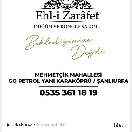
Erkek
|
Kadın
(Haberi Sesli Oku)