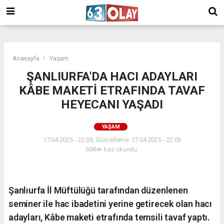
/
Anasayfa
Yaşam
ŞANLIURFA'DA HACI ADAYLARI
KÂBE MAKETİ ETRAFINDA TAVAF
HEYECANI YAŞADI
YAŞAM
17.04.2025 - 22:09, Güncelleme: 17.04.2025 - 22:09
6084+ kez okundu.
Şanlıurfa İl Müftülüğü tarafından düzenlenen
seminer ile hac ibadetini yerine getirecek olan hacı
adayları, Kâbe maketi etrafında temsili tavaf yaptı.