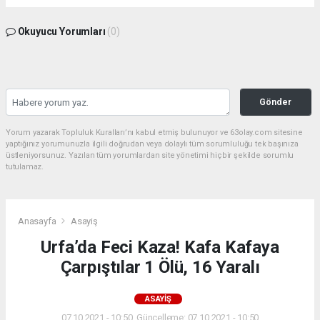
Okuyucu Yorumları
(0)
Gönder
Yorum yazarak Topluluk Kuralları’nı kabul etmiş bulunuyor ve 63olay.com sitesine
yaptığınız yorumunuzla ilgili doğrudan veya dolaylı tüm sorumluluğu tek başınıza
üstleniyorsunuz. Yazılan tüm yorumlardan site yönetimi hiçbir şekilde sorumlu
tutulamaz.
Anasayfa
Asayiş
Urfa’da Feci Kaza! Kafa Kafaya
Çarpıştılar 1 Ölü, 16 Yaralı
ASAYIŞ
07.10.2021 - 10:50, Güncelleme: 07.10.2021 - 10:50