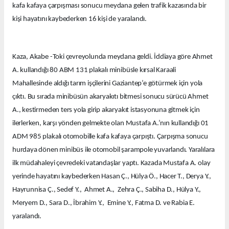
kafa kafaya çarpışması sonucu meydana gelen trafik kazasında bir
kişi hayatını kaybederken 16 kişi de yaralandı.
Kaza, Akabe -Toki çevreyolunda meydana geldi. İddiaya göre Ahmet
A. kullandığı 80 ABM 131 plakalı minibüsle kırsal Karaali
Mahallesinde aldığı tarım işçilerini Gaziantep’e götürmek için yola
çıktı. Bu sırada minibüsün akaryakıtı bitmesi sonucu sürücü Ahmet
A., kestirmeden ters yola girip akaryakıt istasyonuna gitmek için
ilerlerken, karşı yönden gelmekte olan Mustafa A.’nın kullandığı 01
ADM 985 plakalı otomobille kafa kafaya çarpıştı. Çarpışma sonucu
hurdaya dönen minibüs ile otomobil şarampole yuvarlandı. Yaralılara
ilk müdahaleyi çevredeki vatandaşlar yaptı. Kazada Mustafa A. olay
yerinde hayatını kaybederken Hasan Ç., Hülya Ö., Hacer T., Derya Y.,
Hayrunnisa Ç., Sedef Y., Ahmet A., Zehra Ç., Sabiha D., Hülya Y.,
Meryem D., Sara D., İbrahim Y., Emine Y., Fatma D. ve Rabia E.
yaralandı.