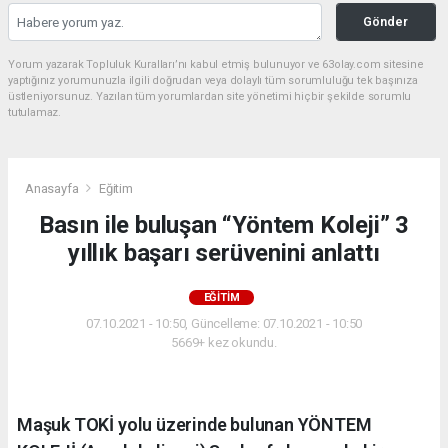
Gönder
Yorum yazarak Topluluk Kuralları’nı kabul etmiş bulunuyor ve 63olay.com sitesine
yaptığınız yorumunuzla ilgili doğrudan veya dolaylı tüm sorumluluğu tek başınıza
üstleniyorsunuz. Yazılan tüm yorumlardan site yönetimi hiçbir şekilde sorumlu
tutulamaz.
Anasayfa
Eğitim
Basın ile buluşan “Yöntem Koleji” 3
yıllık başarı serüvenini anlattı
EĞITIM
07.10.2021 - 10:50, Güncelleme: 07.10.2021 - 10:50
5669+ kez okundu.
Maşuk TOKİ yolu üzerinde bulunan YÖNTEM