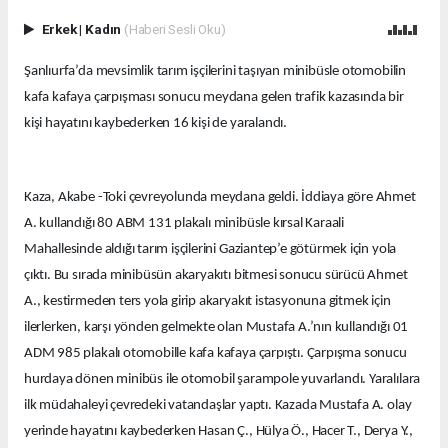
Erkek
|
Kadın
(Haberi Sesli Oku)
Şanlıurfa’da mevsimlik tarım işçilerini taşıyan minibüsle otomobilin
kafa kafaya çarpışması sonucu meydana gelen trafik kazasında bir
kişi hayatını kaybederken 16 kişi de yaralandı.
Kaza, Akabe -Toki çevreyolunda meydana geldi. İddiaya göre Ahmet
A. kullandığı 80 ABM 131 plakalı minibüsle kırsal Karaali
Mahallesinde aldığı tarım işçilerini Gaziantep’e götürmek için yola
çıktı. Bu sırada minibüsün akaryakıtı bitmesi sonucu sürücü Ahmet
A., kestirmeden ters yola girip akaryakıt istasyonuna gitmek için
ilerlerken, karşı yönden gelmekte olan Mustafa A.’nın kullandığı 01
ADM 985 plakalı otomobille kafa kafaya çarpıştı. Çarpışma sonucu
hurdaya dönen minibüs ile otomobil şarampole yuvarlandı. Yaralılara
ilk müdahaleyi çevredeki vatandaşlar yaptı. Kazada Mustafa A. olay
yerinde hayatını kaybederken Hasan Ç., Hülya Ö., Hacer T., Derya Y.,