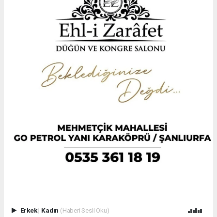
Erkek
|
Kadın
(Haberi Sesli Oku)