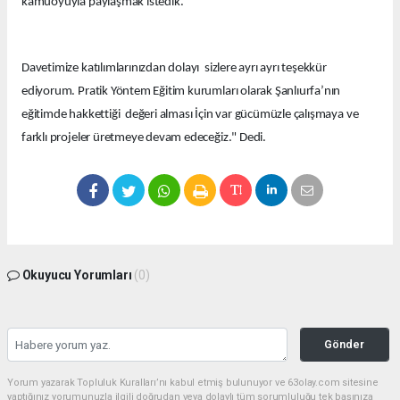
kamuoyuyla paylaşmak istedik.
Davetimize katılımlarınızdan dolayı sizlere ayrı ayrı teşekkür
ediyorum. Pratik Yöntem Eğitim kurumları olarak Şanlıurfa’nın
eğitimde hakkettiği değeri alması İçin var gücümüzle çalışmaya ve
farklı projeler üretmeye devam edeceğiz." Dedi.
Okuyucu Yorumları
(0)
Gönder
Yorum yazarak Topluluk Kuralları’nı kabul etmiş bulunuyor ve 63olay.com sitesine
yaptığınız yorumunuzla ilgili doğrudan veya dolaylı tüm sorumluluğu tek başınıza