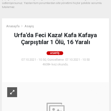
üstleniyorsunuz. Yazılan tüm yorumlardan site yönetimi hiçbir şekilde sorumlu
tutulamaz.
Anasayfa
Asayiş
Urfa’da Feci Kaza! Kafa Kafaya
Çarpıştılar 1 Ölü, 16 Yaralı
ASAYIŞ
07.10.2021 - 10:50, Güncelleme: 07.10.2021 - 10:50
4608+ kez okundu.