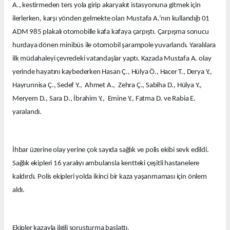
A., kestirmeden ters yola girip akaryakıt istasyonuna gitmek için
ilerlerken, karşı yönden gelmekte olan Mustafa A.’nın kullandığı 01
ADM 985 plakalı otomobille kafa kafaya çarpıştı. Çarpışma sonucu
hurdaya dönen minibüs ile otomobil şarampole yuvarlandı. Yaralılara
ilk müdahaleyi çevredeki vatandaşlar yaptı. Kazada Mustafa A. olay
yerinde hayatını kaybederken Hasan Ç., Hülya Ö., Hacer T., Derya Y.,
Hayrunnisa Ç., Sedef Y., Ahmet A., Zehra Ç., Sabiha D., Hülya Y.,
Meryem D., Sara D., İbrahim Y., Emine Y., Fatma D. ve Rabia E.
yaralandı.
İhbar üzerine olay yerine çok sayıda sağlık ve polis ekibi sevk edildi.
Sağlık ekipleri 16 yaralıyı ambulansla kentteki çeşitli hastanelere
kaldırdı. Polis ekipleri yolda ikinci bir kaza yaşanmaması için önlem
aldı.
Ekipler kazayla ilgili soruşturma başlattı.