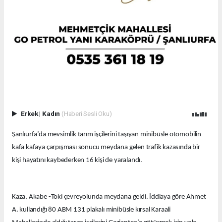
Erkek
|
Kadın
(Haberi Sesli Oku)
Şanlıurfa’da mevsimlik tarım işçilerini taşıyan minibüsle otomobilin
kafa kafaya çarpışması sonucu meydana gelen trafik kazasında bir
kişi hayatını kaybederken 16 kişi de yaralandı.
Kaza, Akabe -Toki çevreyolunda meydana geldi. İddiaya göre Ahmet
A. kullandığı 80 ABM 131 plakalı minibüsle kırsal Karaali