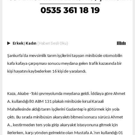
Erkek
|
Kadın
(Haberi Sesli Oku)
Şanlıurfa’da mevsimlik tarım işçilerini taşıyan minibüsle otomobilin
kafa kafaya çarpışması sonucu meydana gelen trafik kazasında bir
kişi hayatını kaybederken 16 kişi de yaralandı.
Kaza, Akabe -Toki çevreyolunda meydana geldi. İddiaya göre Ahmet
A. kullandığı 80 ABM 131 plakalı minibüsle kırsal Karaali
Mahallesinde aldığı tarım işçilerini Gaziantep’e götürmek için yola
çıktı. Bu sırada minibüsün akaryakıtı bitmesi sonucu sürücü Ahmet
A., kestirmeden ters yola girip akaryakıt istasyonuna gitmek için
ilerlerken, karşı yönden gelmekte olan Mustafa A.’nın kullandığı 01