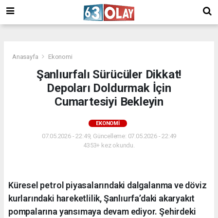
/
Anasayfa
Ekonomi
Şanlıurfalı Sürücüler Dikkat!
Depoları Doldurmak İçin
Cumartesiyi Bekleyin
EKONOMI
07.05.2026 - 22:49, Güncelleme: 07.05.2026 - 22:49
4353+ kez okundu.
Küresel petrol piyasalarındaki dalgalanma ve döviz
kurlarındaki hareketlilik, Şanlıurfa’daki akaryakıt
pompalarına yansımaya devam ediyor. Şehirdeki