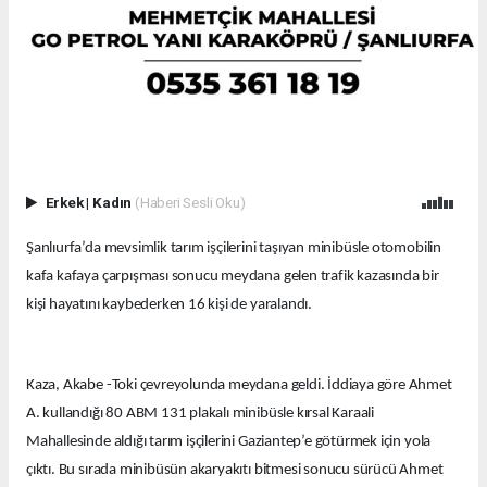
Erkek
|
Kadın
(Haberi Sesli Oku)
Şanlıurfa’da mevsimlik tarım işçilerini taşıyan minibüsle otomobilin
kafa kafaya çarpışması sonucu meydana gelen trafik kazasında bir
kişi hayatını kaybederken 16 kişi de yaralandı.
Kaza, Akabe -Toki çevreyolunda meydana geldi. İddiaya göre Ahmet
A. kullandığı 80 ABM 131 plakalı minibüsle kırsal Karaali
Mahallesinde aldığı tarım işçilerini Gaziantep’e götürmek için yola
çıktı. Bu sırada minibüsün akaryakıtı bitmesi sonucu sürücü Ahmet