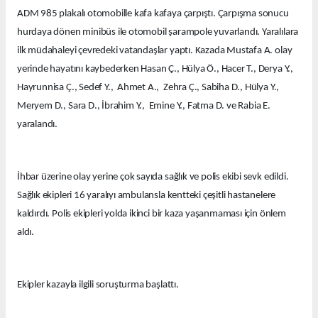
ADM 985 plakalı otomobille kafa kafaya çarpıştı. Çarpışma sonucu
hurdaya dönen minibüs ile otomobil şarampole yuvarlandı. Yaralılara
ilk müdahaleyi çevredeki vatandaşlar yaptı. Kazada Mustafa A. olay
yerinde hayatını kaybederken Hasan Ç., Hülya Ö., Hacer T., Derya Y.,
Hayrunnisa Ç., Sedef Y., Ahmet A., Zehra Ç., Sabiha D., Hülya Y.,
Meryem D., Sara D., İbrahim Y., Emine Y., Fatma D. ve Rabia E.
yaralandı.
İhbar üzerine olay yerine çok sayıda sağlık ve polis ekibi sevk edildi.
Sağlık ekipleri 16 yaralıyı ambulansla kentteki çeşitli hastanelere
kaldırdı. Polis ekipleri yolda ikinci bir kaza yaşanmaması için önlem
aldı.
Ekipler kazayla ilgili soruşturma başlattı.