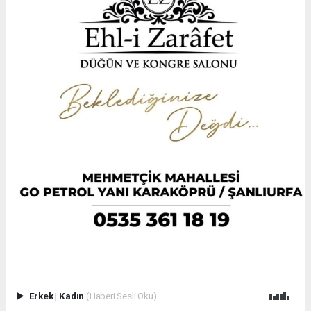
Erkek
|
Kadın
(Haberi Sesli Oku)