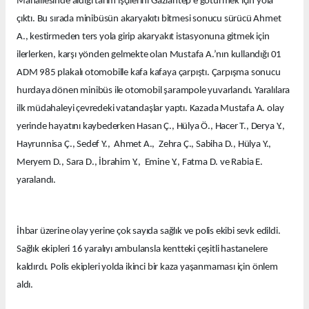
Mahallesinde aldığı tarım işçilerini Gaziantep’e götürmek için yola
çıktı. Bu sırada minibüsün akaryakıtı bitmesi sonucu sürücü Ahmet
A., kestirmeden ters yola girip akaryakıt istasyonuna gitmek için
ilerlerken, karşı yönden gelmekte olan Mustafa A.’nın kullandığı 01
ADM 985 plakalı otomobille kafa kafaya çarpıştı. Çarpışma sonucu
hurdaya dönen minibüs ile otomobil şarampole yuvarlandı. Yaralılara
ilk müdahaleyi çevredeki vatandaşlar yaptı. Kazada Mustafa A. olay
yerinde hayatını kaybederken Hasan Ç., Hülya Ö., Hacer T., Derya Y.,
Hayrunnisa Ç., Sedef Y., Ahmet A., Zehra Ç., Sabiha D., Hülya Y.,
Meryem D., Sara D., İbrahim Y., Emine Y., Fatma D. ve Rabia E.
yaralandı.
İhbar üzerine olay yerine çok sayıda sağlık ve polis ekibi sevk edildi.
Sağlık ekipleri 16 yaralıyı ambulansla kentteki çeşitli hastanelere
kaldırdı. Polis ekipleri yolda ikinci bir kaza yaşanmaması için önlem
aldı.