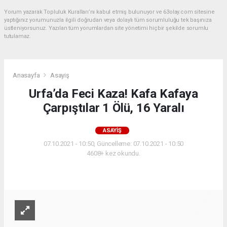
Yorum yazarak Topluluk Kuralları’nı kabul etmiş bulunuyor ve 63olay.com sitesine
yaptığınız yorumunuzla ilgili doğrudan veya dolaylı tüm sorumluluğu tek başınıza
üstleniyorsunuz. Yazılan tüm yorumlardan site yönetimi hiçbir şekilde sorumlu
tutulamaz.
Anasayfa
Asayiş
Urfa’da Feci Kaza! Kafa Kafaya
Çarpıştılar 1 Ölü, 16 Yaralı
ASAYIŞ
07.10.2021 - 10:50, Güncelleme: 07.10.2021 - 10:50
4608+ kez okundu.