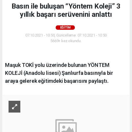
Basın ile buluşan “Yöntem Koleji” 3
yıllık başarı serüvenini anlattı
EĞITIM
07.10.2021 - 10:50, Güncelleme: 07.10.2021 - 10:50
5669+ kez okundu.
Maşuk TOKİ yolu üzerinde bulunan YÖNTEM
KOLEJİ (Anadolu lisesi) Şanlıurfa basınıyla bir
araya gelerek eğitimdeki başarısını paylaştı.