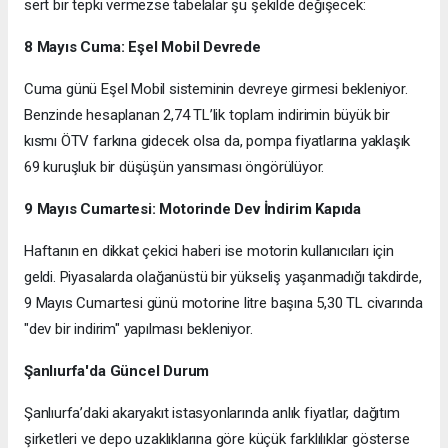
sert bir tepki vermezse tabelalar şu şekilde değişecek:
8 Mayıs Cuma: Eşel Mobil Devrede
Cuma günü Eşel Mobil sisteminin devreye girmesi bekleniyor.
Benzinde hesaplanan 2,74 TL’lik toplam indirimin büyük bir
kısmı ÖTV farkına gidecek olsa da, pompa fiyatlarına yaklaşık
69 kuruşluk bir düşüşün yansıması öngörülüyor.
9 Mayıs Cumartesi: Motorinde Dev İndirim Kapıda
Haftanın en dikkat çekici haberi ise motorin kullanıcıları için
geldi. Piyasalarda olağanüstü bir yükseliş yaşanmadığı takdirde,
9 Mayıs Cumartesi günü motorine litre başına 5,30 TL civarında
"dev bir indirim" yapılması bekleniyor.
Şanlıurfa'da Güncel Durum
Şanlıurfa’daki akaryakıt istasyonlarında anlık fiyatlar, dağıtım
şirketleri ve depo uzaklıklarına göre küçük farklılıklar gösterse