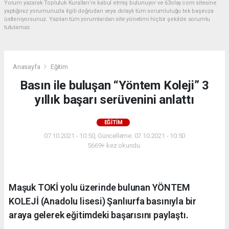
Yorum yazarak Topluluk Kuralları’nı kabul etmiş bulunuyor ve 63olay.com sitesine
yaptığınız yorumunuzla ilgili doğrudan veya dolaylı tüm sorumluluğu tek başınıza
üstleniyorsunuz. Yazılan tüm yorumlardan site yönetimi hiçbir şekilde sorumlu
tutulamaz.
Anasayfa
Eğitim
Basın ile buluşan “Yöntem Koleji” 3
yıllık başarı serüvenini anlattı
EĞITIM
07.10.2021 - 10:50, Güncelleme: 07.10.2021 - 10:50
5669+ kez okundu.
Maşuk TOKİ yolu üzerinde bulunan YÖNTEM
KOLEJİ (Anadolu lisesi) Şanlıurfa basınıyla bir
araya gelerek eğitimdeki başarısını paylaştı.