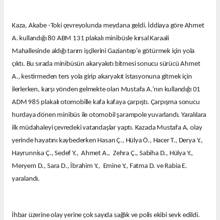
Kaza, Akabe -Toki çevreyolunda meydana geldi. İddiaya göre Ahmet
A. kullandığı 80 ABM 131 plakalı minibüsle kırsal Karaali
Mahallesinde aldığı tarım işçilerini Gaziantep’e götürmek için yola
çıktı. Bu sırada minibüsün akaryakıtı bitmesi sonucu sürücü Ahmet
A., kestirmeden ters yola girip akaryakıt istasyonuna gitmek için
ilerlerken, karşı yönden gelmekte olan Mustafa A.’nın kullandığı 01
ADM 985 plakalı otomobille kafa kafaya çarpıştı. Çarpışma sonucu
hurdaya dönen minibüs ile otomobil şarampole yuvarlandı. Yaralılara
ilk müdahaleyi çevredeki vatandaşlar yaptı. Kazada Mustafa A. olay
yerinde hayatını kaybederken Hasan Ç., Hülya Ö., Hacer T., Derya Y.,
Hayrunnisa Ç., Sedef Y., Ahmet A., Zehra Ç., Sabiha D., Hülya Y.,
Meryem D., Sara D., İbrahim Y., Emine Y., Fatma D. ve Rabia E.
yaralandı.
İhbar üzerine olay yerine çok sayıda sağlık ve polis ekibi sevk edildi.