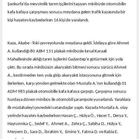
Şanlıurfa’da mevsimlik tarım işçilerini taşıyan minibüsle otomobilin
kafa kafaya çarpışması sonucu meydana gelen trafik kazasında bir
kişi hayatını kaybederken 16 kişi de yaralandı.
Kaza, Akabe -Toki çevreyolunda meydana geldi. İddiaya göre Ahmet
A. kullandığı 80 ABM 131 plakalı minibüsle kırsal Karaali
Mahallesinde aldığı tarım işçilerini Gaziantep’e götürmek için yola
çıktı. Bu sırada minibüsün akaryakıtı bitmesi sonucu sürücü Ahmet
A., kestirmeden ters yola girip akaryakıt istasyonuna gitmek için
ilerlerken, karşı yönden gelmekte olan Mustafa A.’nın kullandığı 01
ADM 985 plakalı otomobille kafa kafaya çarpıştı. Çarpışma sonucu
hurdaya dönen minibüs ile otomobil şarampole yuvarlandı. Yaralılara
ilk müdahaleyi çevredeki vatandaşlar yaptı. Kazada Mustafa A. olay
yerinde hayatını kaybederken Hasan Ç., Hülya Ö., Hacer T., Derya Y.,
Hayrunnisa Ç., Sedef Y., Ahmet A., Zehra Ç., Sabiha D., Hülya Y.,
Meryem D., Sara D., İbrahim Y., Emine Y., Fatma D. ve Rabia E.