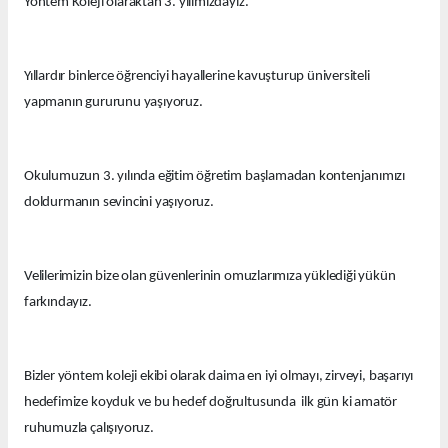
Yöntem Koleji olaraktan 3. yılımızdayız.
Yıllardır binlerce öğrenciyi hayallerine kavuşturup üniversiteli
yapmanın gururunu yaşıyoruz.
Okulumuzun 3. yılında eğitim öğretim başlamadan kontenjanımızı
doldurmanın sevincini yaşıyoruz.
Velilerimizin bize olan güvenlerinin omuzlarımıza yüklediği yükün
farkındayız.
Bizler yöntem koleji ekibi olarak daima en iyi olmayı, zirveyi, başarıyı
hedefimize koyduk ve bu hedef doğrultusunda ilk gün ki amatör
ruhumuzla çalışıyoruz.