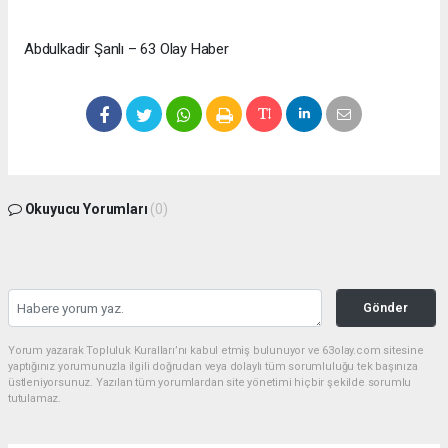
Abdulkadir Şanlı – 63 Olay Haber
Okuyucu Yorumları
(0)
Gönder
Yorum yazarak Topluluk Kuralları’nı kabul etmiş bulunuyor ve 63olay.com sitesine
yaptığınız yorumunuzla ilgili doğrudan veya dolaylı tüm sorumluluğu tek başınıza
üstleniyorsunuz. Yazılan tüm yorumlardan site yönetimi hiçbir şekilde sorumlu
tutulamaz.