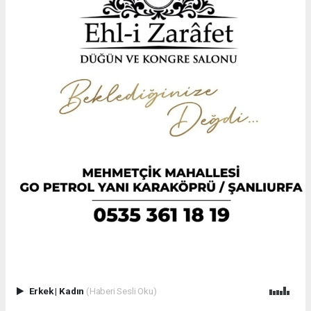
Erkek
|
Kadın
(Haberi Sesli Oku)