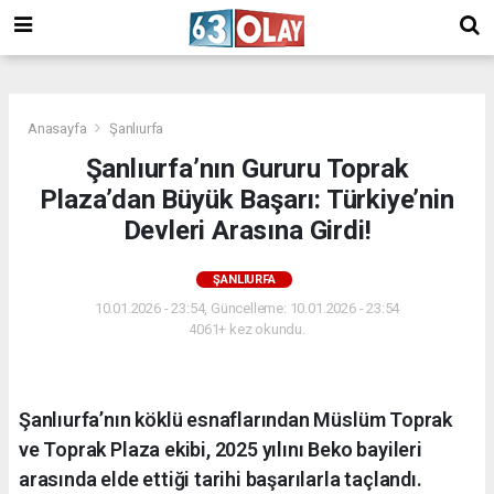
/
Anasayfa
Şanlıurfa
Şanlıurfa’nın Gururu Toprak
Plaza’dan Büyük Başarı: Türkiye’nin
Devleri Arasına Girdi!
ŞANLIURFA
10.01.2026 - 23:54, Güncelleme: 10.01.2026 - 23:54
4061+ kez okundu.
Şanlıurfa’nın köklü esnaflarından Müslüm Toprak
ve Toprak Plaza ekibi, 2025 yılını Beko bayileri
arasında elde ettiği tarihi başarılarla taçlandı.