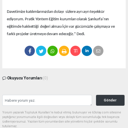
Davetimize katılımlarınızdan dolayı sizlere ayrı ayrı teşekkür
ediyorum. Pratik Yöntem Eğitim kurumları olarak Şanlıurfa’nın
eğitimde hakkettiği değeri alması İçin var gücümüzle çalışmaya ve
farklı projeler üretmeye devam edeceğiz." Dedi.
Okuyucu Yorumları
(0)
Gönder
Yorum yazarak Topluluk Kuralları’nı kabul etmiş bulunuyor ve 63olay.com sitesine
yaptığınız yorumunuzla ilgili doğrudan veya dolaylı tüm sorumluluğu tek başınıza
üstleniyorsunuz. Yazılan tüm yorumlardan site yönetimi hiçbir şekilde sorumlu
tutulamaz.