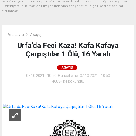
yaptığınız yorumunuzla ilgili doğrudan veya dolaylı tüm sorumluluğu tek başınıza
üstleniyorsunuz. Yazılan tüm yorumlardan site yönetimi hiçbir şekilde sorumlu
tutulamaz.
Anasayfa
Asayiş
Urfa’da Feci Kaza! Kafa Kafaya
Çarpıştılar 1 Ölü, 16 Yaralı
ASAYIŞ
07.10.2021 - 10:50, Güncelleme: 07.10.2021 - 10:50
4608+ kez okundu.