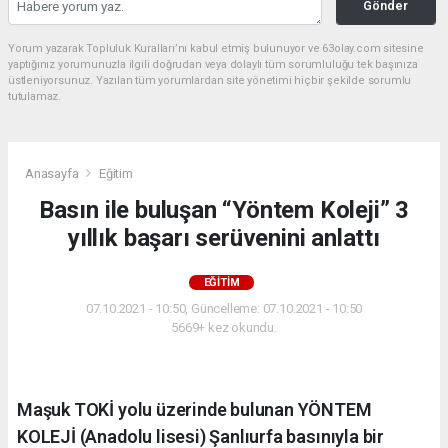
Gönder
Yorum yazarak Topluluk Kuralları’nı kabul etmiş bulunuyor ve 63olay.com sitesine
yaptığınız yorumunuzla ilgili doğrudan veya dolaylı tüm sorumluluğu tek başınıza
üstleniyorsunuz. Yazılan tüm yorumlardan site yönetimi hiçbir şekilde sorumlu
tutulamaz.
Anasayfa
Eğitim
Basın ile buluşan “Yöntem Koleji” 3
yıllık başarı serüvenini anlattı
EĞITIM
07.10.2021 - 10:50, Güncelleme: 07.10.2021 - 10:50
5669+ kez okundu.
Maşuk TOKİ yolu üzerinde bulunan YÖNTEM
KOLEJİ (Anadolu lisesi) Şanlıurfa basınıyla bir