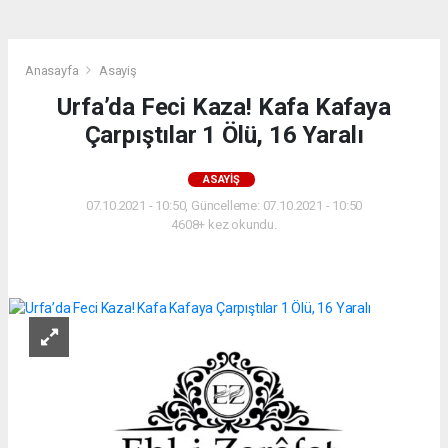
Anasayfa
Asayiş
Urfa’da Feci Kaza! Kafa Kafaya
Çarpıştılar 1 Ölü, 16 Yaralı
ASAYIŞ
07.10.2021 - 10:50, Güncelleme: 07.10.2021 - 10:50
4608+ kez okundu.