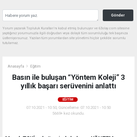
Gönder
Yorum yazarak Topluluk Kuralları’nı kabul etmiş bulunuyor ve 63olay.com sitesine
yaptığınız yorumunuzla ilgili doğrudan veya dolaylı tüm sorumluluğu tek başınıza
üstleniyorsunuz. Yazılan tüm yorumlardan site yönetimi hiçbir şekilde sorumlu
tutulamaz.
Anasayfa
Eğitim
Basın ile buluşan “Yöntem Koleji” 3
yıllık başarı serüvenini anlattı
EĞITIM
07.10.2021 - 10:50, Güncelleme: 07.10.2021 - 10:50
5669+ kez okundu.