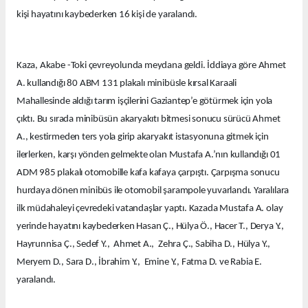
kişi hayatını kaybederken 16 kişi de yaralandı.
Kaza, Akabe -Toki çevreyolunda meydana geldi. İddiaya göre Ahmet
A. kullandığı 80 ABM 131 plakalı minibüsle kırsal Karaali
Mahallesinde aldığı tarım işçilerini Gaziantep’e götürmek için yola
çıktı. Bu sırada minibüsün akaryakıtı bitmesi sonucu sürücü Ahmet
A., kestirmeden ters yola girip akaryakıt istasyonuna gitmek için
ilerlerken, karşı yönden gelmekte olan Mustafa A.’nın kullandığı 01
ADM 985 plakalı otomobille kafa kafaya çarpıştı. Çarpışma sonucu
hurdaya dönen minibüs ile otomobil şarampole yuvarlandı. Yaralılara
ilk müdahaleyi çevredeki vatandaşlar yaptı. Kazada Mustafa A. olay
yerinde hayatını kaybederken Hasan Ç., Hülya Ö., Hacer T., Derya Y.,
Hayrunnisa Ç., Sedef Y., Ahmet A., Zehra Ç., Sabiha D., Hülya Y.,
Meryem D., Sara D., İbrahim Y., Emine Y., Fatma D. ve Rabia E.
yaralandı.