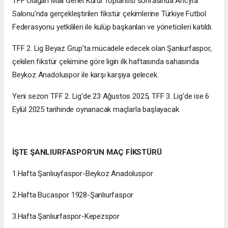
TFF Olağan Mali Genel Kurul Toplantısı sonrasında Ancyra
Salonu'nda gerçekleştirilen fikstür çekimlerine Türkiye Futbol
Federasyonu yetkilileri ile kulüp başkanları ve yöneticileri katıldı.
TFF 2. Lig Beyaz Grup’ta mücadele edecek olan Şanlıurfaspor,
çekilen fikstür çekimine göre ligin ilk haftasında sahasında
Beykoz Anadoluspor ile karşı karşıya gelecek.
Yeni sezon TFF 2. Lig'de 23 Ağustos 2025, TFF 3. Lig'de ise 6
Eylül 2025 tarihinde oynanacak maçlarla başlayacak
İŞTE ŞANLIURFASPOR’UN MAÇ FİKSTÜRÜ
1.Hafta Şanlıuyfaspor-Beykoz Anadoluspor
2.Hafta Bucaspor 1928-Şanlıurfaspor
3.Hafta Şanlıurfaspor-Kepezspor