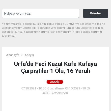
Gönder
Yorum yazarak Topluluk Kuralları’nı kabul etmiş bulunuyor ve 63olay.com sitesine
yaptığınız yorumunuzla ilgili doğrudan veya dolaylı tüm sorumluluğu tek başınıza
üstleniyorsunuz. Yazılan tüm yorumlardan site yönetimi hiçbir şekilde sorumlu
tutulamaz.
Anasayfa
Asayiş
Urfa’da Feci Kaza! Kafa Kafaya
Çarpıştılar 1 Ölü, 16 Yaralı
ASAYIŞ
07.10.2021 - 10:50, Güncelleme: 07.10.2021 - 10:50
4608+ kez okundu.