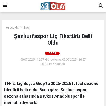
/
Anasayfa
Spor
Şanlıurfaspor Lig Fikstürü Belli
Oldu
SPOR
09.07.2025 - 16:57, Güncelleme: 09.07.2025 - 16:57
9099+ kez okundu.
TFF 2. Lig Beyaz Grup’ta 2025-2026 futbol sezonu
fikstürü belli oldu. Buna göre; Şanlıurfaspor,
sezona sahasında Beykoz Anadoluspor ile
merhaba diyecek.