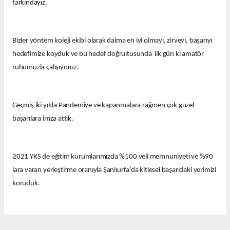
farkındayız.
Bizler yöntem koleji ekibi olarak daima en iyi olmayı, zirveyi, başarıyı
hedefimize koyduk ve bu hedef doğrultusunda ilk gün ki amatör
ruhumuzla çalışıyoruz.
Geçmiş iki yılda Pandemiye ve kapanmalara rağmen çok güzel
başarılara imza attık.
2021 YKS de eğitim kurumlarımızda %100 veli memnuniyeti ve %90
lara varan yerleştirme oranıyla Şanlıurfa’da kitlesel başarıdaki yerimizi
koruduk.
Bu yıl eğitim kurumlarımızda güzel derecelerle 14 tıp fakültesi, 12