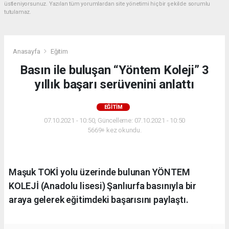
üstleniyorsunuz. Yazılan tüm yorumlardan site yönetimi hiçbir şekilde sorumlu
tutulamaz.
Anasayfa
Eğitim
Basın ile buluşan “Yöntem Koleji” 3
yıllık başarı serüvenini anlattı
EĞITIM
07.10.2021 - 10:50, Güncelleme: 07.10.2021 - 10:50
5669+ kez okundu.
Maşuk TOKİ yolu üzerinde bulunan YÖNTEM
KOLEJİ (Anadolu lisesi) Şanlıurfa basınıyla bir
araya gelerek eğitimdeki başarısını paylaştı.