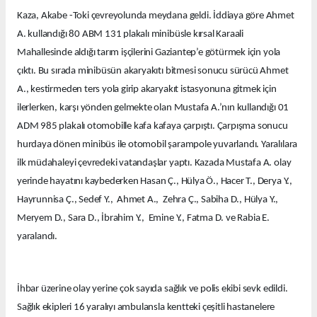
Kaza, Akabe -Toki çevreyolunda meydana geldi. İddiaya göre Ahmet
A. kullandığı 80 ABM 131 plakalı minibüsle kırsal Karaali
Mahallesinde aldığı tarım işçilerini Gaziantep’e götürmek için yola
çıktı. Bu sırada minibüsün akaryakıtı bitmesi sonucu sürücü Ahmet
A., kestirmeden ters yola girip akaryakıt istasyonuna gitmek için
ilerlerken, karşı yönden gelmekte olan Mustafa A.’nın kullandığı 01
ADM 985 plakalı otomobille kafa kafaya çarpıştı. Çarpışma sonucu
hurdaya dönen minibüs ile otomobil şarampole yuvarlandı. Yaralılara
ilk müdahaleyi çevredeki vatandaşlar yaptı. Kazada Mustafa A. olay
yerinde hayatını kaybederken Hasan Ç., Hülya Ö., Hacer T., Derya Y.,
Hayrunnisa Ç., Sedef Y., Ahmet A., Zehra Ç., Sabiha D., Hülya Y.,
Meryem D., Sara D., İbrahim Y., Emine Y., Fatma D. ve Rabia E.
yaralandı.
İhbar üzerine olay yerine çok sayıda sağlık ve polis ekibi sevk edildi.
Sağlık ekipleri 16 yaralıyı ambulansla kentteki çeşitli hastanelere