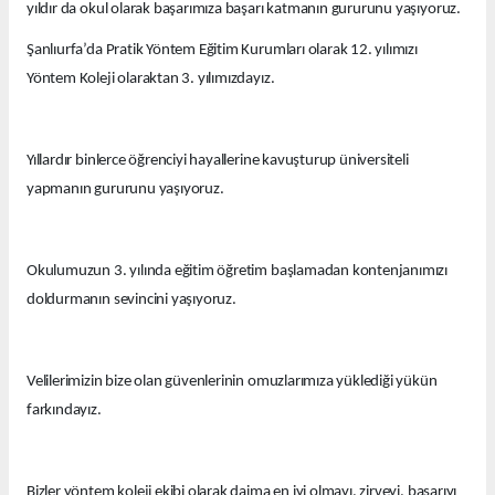
yıldır da okul olarak başarımıza başarı katmanın gururunu yaşıyoruz.
Şanlıurfa’da Pratik Yöntem Eğitim Kurumları olarak 12. yılımızı
Yöntem Koleji olaraktan 3. yılımızdayız.
Yıllardır binlerce öğrenciyi hayallerine kavuşturup üniversiteli
yapmanın gururunu yaşıyoruz.
Okulumuzun 3. yılında eğitim öğretim başlamadan kontenjanımızı
doldurmanın sevincini yaşıyoruz.
Velilerimizin bize olan güvenlerinin omuzlarımıza yüklediği yükün
farkındayız.
Bizler yöntem koleji ekibi olarak daima en iyi olmayı, zirveyi, başarıyı