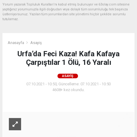
Yorum yazarak Topluluk Kuralları’nı kabul etmiş bulunuyor ve 63olay.com sitesine
yaptığınız yorumunuzla ilgili doğrudan veya dolaylı tüm sorumluluğu tek başınıza
üstleniyorsunuz. Yazılan tüm yorumlardan site yönetimi hiçbir şekilde sorumlu
tutulamaz.
Anasayfa
Asayiş
Urfa’da Feci Kaza! Kafa Kafaya
Çarpıştılar 1 Ölü, 16 Yaralı
ASAYIŞ
07.10.2021 - 10:50, Güncelleme: 07.10.2021 - 10:50
4608+ kez okundu.