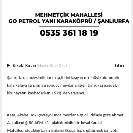
Erkek
|
Kadın
(Haberi Sesli Oku)
Şanlıurfa’da mevsimlik tarım işçilerini taşıyan minibüsle otomobilin
kafa kafaya çarpışması sonucu meydana gelen trafik kazasında bir
kişi hayatını kaybederken 16 kişi de yaralandı.
Kaza, Akabe -Toki çevreyolunda meydana geldi. İddiaya göre Ahmet
A. kullandığı 80 ABM 131 plakalı minibüsle kırsal Karaali
Mahallesinde aldığı tarım işçilerini Gaziantep’e götürmek için yola