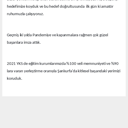
hedefimize koyduk ve bu hedef doğrultusunda ilk gün ki amatör
ruhumuzla çalışıyoruz.
Geçmiş iki yılda Pandemiye ve kapanmalara rağmen çok güzel
başarılara imza attık.
2021 YKS de eğitim kurumlarımızda %100 veli memnuniyeti ve %90
lara varan yerleştirme oranıyla Şanlıurfa’da kitlesel başarıdaki yerimizi
koruduk.
Bu yıl eğitim kurumlarımızda güzel derecelerle 14 tıp fakültesi, 12
hukuk fakültesi ve onlarca diğer farklı seçkin bölümlere öğrenciler
yerleştirdik.