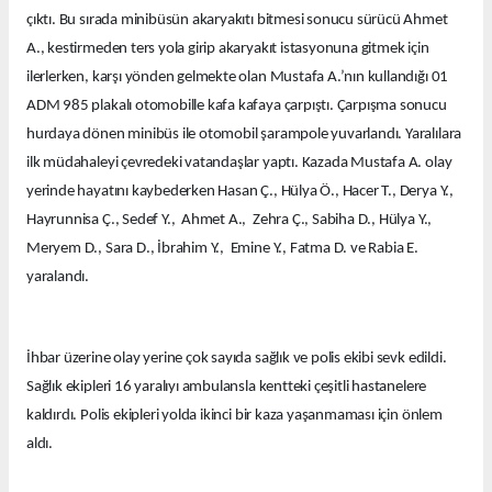
çıktı. Bu sırada minibüsün akaryakıtı bitmesi sonucu sürücü Ahmet
A., kestirmeden ters yola girip akaryakıt istasyonuna gitmek için
ilerlerken, karşı yönden gelmekte olan Mustafa A.’nın kullandığı 01
ADM 985 plakalı otomobille kafa kafaya çarpıştı. Çarpışma sonucu
hurdaya dönen minibüs ile otomobil şarampole yuvarlandı. Yaralılara
ilk müdahaleyi çevredeki vatandaşlar yaptı. Kazada Mustafa A. olay
yerinde hayatını kaybederken Hasan Ç., Hülya Ö., Hacer T., Derya Y.,
Hayrunnisa Ç., Sedef Y., Ahmet A., Zehra Ç., Sabiha D., Hülya Y.,
Meryem D., Sara D., İbrahim Y., Emine Y., Fatma D. ve Rabia E.
yaralandı.
İhbar üzerine olay yerine çok sayıda sağlık ve polis ekibi sevk edildi.
Sağlık ekipleri 16 yaralıyı ambulansla kentteki çeşitli hastanelere
kaldırdı. Polis ekipleri yolda ikinci bir kaza yaşanmaması için önlem
aldı.