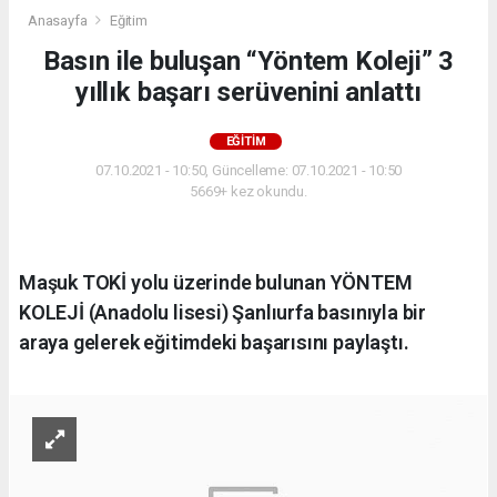
Anasayfa
Eğitim
Basın ile buluşan “Yöntem Koleji” 3
yıllık başarı serüvenini anlattı
EĞITIM
07.10.2021 - 10:50, Güncelleme: 07.10.2021 - 10:50
5669+ kez okundu.
Maşuk TOKİ yolu üzerinde bulunan YÖNTEM
KOLEJİ (Anadolu lisesi) Şanlıurfa basınıyla bir
araya gelerek eğitimdeki başarısını paylaştı.