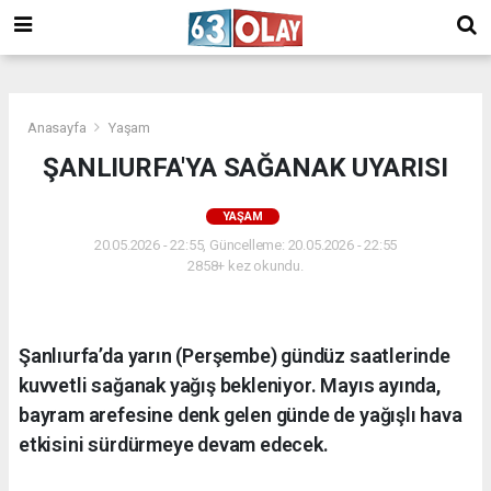
/
Anasayfa
Yaşam
ŞANLIURFA'YA SAĞANAK UYARISI
YAŞAM
20.05.2026 - 22:55, Güncelleme: 20.05.2026 - 22:55
2858+ kez okundu.
Şanlıurfa’da yarın (Perşembe) gündüz saatlerinde
kuvvetli sağanak yağış bekleniyor. Mayıs ayında,
bayram arefesine denk gelen günde de yağışlı hava
etkisini sürdürmeye devam edecek.