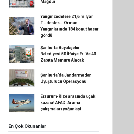
Mağdur
Yangınzedelere 21,6 milyon
TL destek... Orman
Yangınlarında 184 konut hasar
gördü
Şanlıurfa Büyükşehir
Belediyesi 50 İtfaiye Eri Ve 40
Zabıta Memuru Alacak
Şanlıurfa’da Jandarmadan
Uyuşturucu Operasyonu
Erzurum-Rize arasında uçak
kazası! AFAD: Arama
çalışmaları yoğunlaştı
En Çok Okunanlar