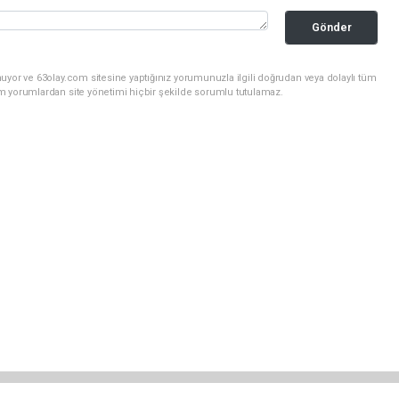
Gönder
uyor ve 63olay.com sitesine yaptığınız yorumunuzla ilgili doğrudan veya dolaylı tüm
m yorumlardan site yönetimi hiçbir şekilde sorumlu tutulamaz.