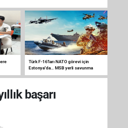
lere
Türk F-16'ları NATO görevi için
Estonya'da... MSB yerli savunma
sistemleriyle güçleniyor
ıllık başarı
du.