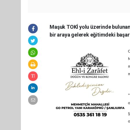
Maşuk TOKİ yolu üzerinde bulunan
bir araya gelerek eğitimdeki başarı
O
M
m
m
"
o
Ş
o