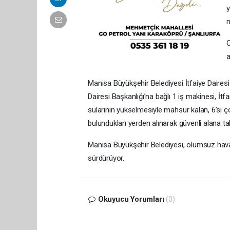
y
m
O
a
Manisa Büyükşehir Belediyesi İtfaiye Daires
Dairesi Başkanlığı’na bağlı 1 iş makinesi, İtf
sularının yükselmesiyle mahsur kalan, 6’sı çoc
bulundukları yerden alınarak güvenli alana tah
Manisa Büyükşehir Belediyesi, olumsuz hava k
sürdürüyor.
Okuyucu Yorumları
(0)