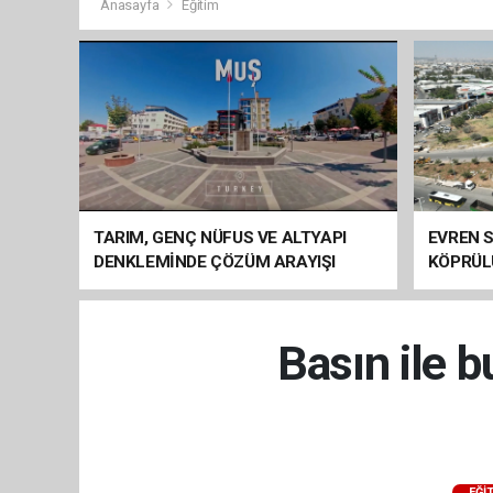
Anasayfa
Eğitim
TARIM, GENÇ NÜFUS VE ALTYAPI
EVREN S
DENKLEMİNDE ÇÖZÜM ARAYIŞI
KÖPRÜL
ARAÇ GE
Basın ile b
EĞI