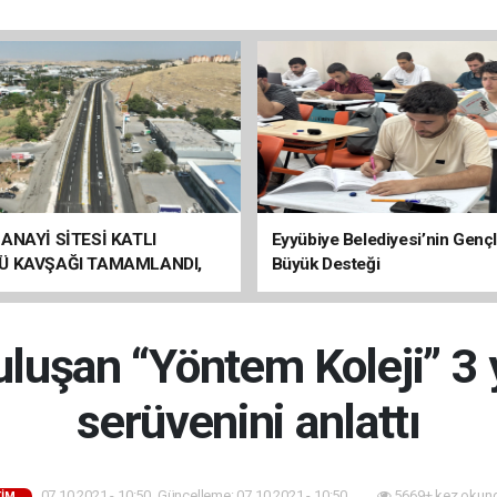
ANAYİ SİTESİ KATLI
Eyyübiye Belediyesi’nin Genç
Ü KAVŞAĞI TAMAMLANDI,
Büyük Desteği
ÇİŞLERİ BAŞLADI
uluşan “Yöntem Koleji” 3 y
serüvenini anlattı
07.10.2021 - 10:50, Güncelleme: 07.10.2021 - 10:50
5669+ kez okun
TIM