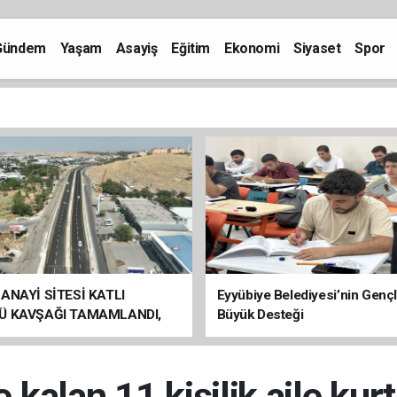
Gündem
Yaşam
Asayiş
Eğitim
Ekonomi
Siyaset
Spor
ANAYİ SİTESİ KATLI
Eyyübiye Belediyesi’nin Genç
Ü KAVŞAĞI TAMAMLANDI,
Büyük Desteği
ÇİŞLERİ BAŞLADI
 kalan 11 kişilik aile kurt