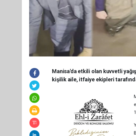
Manisa'da etkili olan kuvvetli yağ
kişilik aile, itfaiye ekipleri tarafın
M
e
1
Y
B