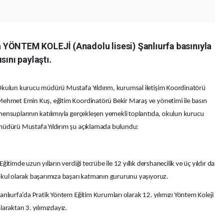
 YÖNTEM KOLEJİ (Anadolu lisesi) Şanlıurfa basınıyla
sını paylaştı.
kulun kurucu müdürü Mustafa Yıldırım, kurumsal iletişim Koordinatörü
ehmet Emin Kuş, eğitim Koordinatörü Bekir Maraş ve yönetimi ile basın
ensuplarının katılımıyla gerçekleşen yemekli toplantıda, okulun kurucu
üdürü Mustafa Yıldırım şu açıklamada bulundu:
Eğitimde uzun yılların verdiği tecrübe ile 12 yıllık dershanecilik ve üç yıldır da
kul olarak başarımıza başarı katmanın gururunu yaşıyoruz.
anlıurfa’da Pratik Yöntem Eğitim Kurumları olarak 12. yılımızı Yöntem Koleji
laraktan 3. yılımızdayız.