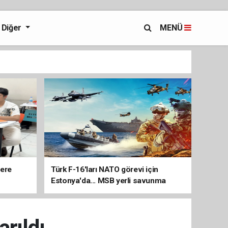
Diğer
MENÜ
lere
Türk F-16'ları NATO görevi için
Estonya'da... MSB yerli savunma
sistemleriyle güçleniyor
arıldı