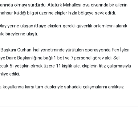
anında olmayı sürdürdü. Atatürk Mahallesi ova civarında bir ailenin
ahsur kaldığı bilgisi üzerine ekipler hızla bölgeye sevk edildi.
lay yerine ulaşan itfaiye ekipleri, gerekli güvenlik önlemlerini alarak
ile bireylerine ulaştı.
i Başkanı Gürhan İnal yönetiminde yürütülen operasyonda Fen İşleri
aiye Daire Başkanlığı’na bağlı 1 bot ve 7 personel görev aldı. Sel
uk 5’i yetişkin olmak üzere 11 kişilik aile, ekiplerin titiz çalışmasıyla
liye edildi.
oşullarına karşı tüm ekipleriyle sahadaki çalışmalarını aralıksız