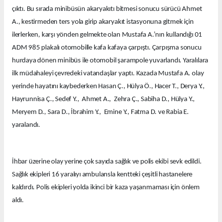
çıktı. Bu sırada minibüsün akaryakıtı bitmesi sonucu sürücü Ahmet
A., kestirmeden ters yola girip akaryakıt istasyonuna gitmek için
ilerlerken, karşı yönden gelmekte olan Mustafa A.’nın kullandığı 01
ADM 985 plakalı otomobille kafa kafaya çarpıştı. Çarpışma sonucu
hurdaya dönen minibüs ile otomobil şarampole yuvarlandı. Yaralılara
ilk müdahaleyi çevredeki vatandaşlar yaptı. Kazada Mustafa A. olay
yerinde hayatını kaybederken Hasan Ç., Hülya Ö., Hacer T., Derya Y.,
Hayrunnisa Ç., Sedef Y., Ahmet A., Zehra Ç., Sabiha D., Hülya Y.,
Meryem D., Sara D., İbrahim Y., Emine Y., Fatma D. ve Rabia E.
yaralandı.
İhbar üzerine olay yerine çok sayıda sağlık ve polis ekibi sevk edildi.
Sağlık ekipleri 16 yaralıyı ambulansla kentteki çeşitli hastanelere
kaldırdı. Polis ekipleri yolda ikinci bir kaza yaşanmaması için önlem
aldı.