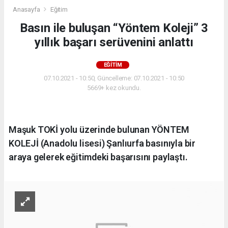
Anasayfa
Eğitim
Basın ile buluşan “Yöntem Koleji” 3
yıllık başarı serüvenini anlattı
EĞITIM
07.10.2021 - 10:50, Güncelleme: 07.10.2021 - 10:50
5669+ kez okundu.
Maşuk TOKİ yolu üzerinde bulunan YÖNTEM
KOLEJİ (Anadolu lisesi) Şanlıurfa basınıyla bir
araya gelerek eğitimdeki başarısını paylaştı.