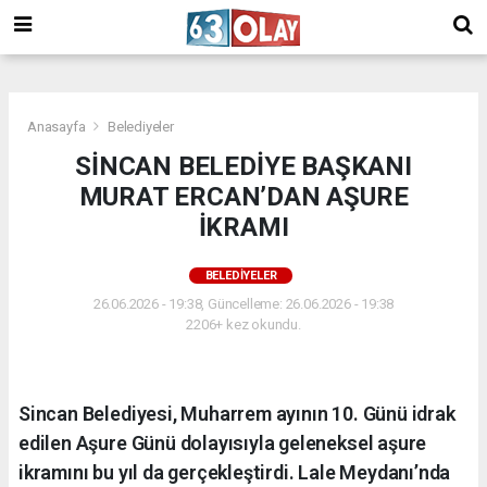
/
Anasayfa
Belediyeler
SİNCAN BELEDİYE BAŞKANI
MURAT ERCAN’DAN AŞURE
İKRAMI
BELEDIYELER
26.06.2026 - 19:38, Güncelleme: 26.06.2026 - 19:38
2206+ kez okundu.
Sincan Belediyesi, Muharrem ayının 10. Günü idrak
edilen Aşure Günü dolayısıyla geleneksel aşure
ikramını bu yıl da gerçekleştirdi. Lale Meydanı’nda