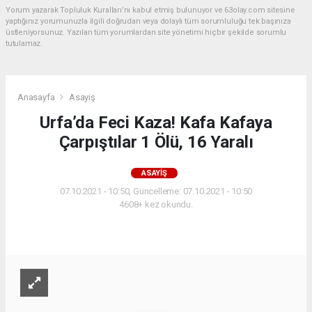
Yorum yazarak Topluluk Kuralları’nı kabul etmiş bulunuyor ve 63olay.com sitesine
yaptığınız yorumunuzla ilgili doğrudan veya dolaylı tüm sorumluluğu tek başınıza
üstleniyorsunuz. Yazılan tüm yorumlardan site yönetimi hiçbir şekilde sorumlu
tutulamaz.
Anasayfa
Asayiş
Urfa’da Feci Kaza! Kafa Kafaya
Çarpıştılar 1 Ölü, 16 Yaralı
ASAYIŞ
07.10.2021 - 10:50, Güncelleme: 07.10.2021 - 10:50
4608+ kez okundu.