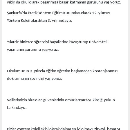
yıldır da okul olarak başarımıza başarı katmanın gururunu yaşıyoruz.
Şanlıurfa’da Pratik Yöntem Eğitim Kurumları olarak 12. yılımızı
Yöntem Koleji olaraktan 3. yılımızdayız.
Yıllardır binlerce öğrenciyi hayallerine kavuşturup üniversiteli
yapmanın gururunu yaşıyoruz.
Okulumuzun 3. yılında eğitim öğretim başlamadan kontenjanımızı
doldurmanın sevincini yaşıyoruz.
Velilerimizin bize olan güvenlerinin omuzlarımıza yüklediği yükün
farkındayız.
Bizler yöntem koleji ekibi olarak daima en iyi olmayı, zirveyi, başarıyı