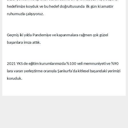
hedefimize koyduk ve bu hedef doğrultusunda ilk gün ki amatör
ruhumuzla çalışıyoruz.
Geçmiş iki yılda Pandemiye ve kapanmalara rağmen çok güzel
başarılara imza attık.
2021 YKS de eğitim kurumlarımızda %100 veli memnuniyeti ve %90
lara varan yerleştirme oranıyla Şanlıurfa’da kitlesel başarıdaki yerimizi
koruduk.
Bu yıl eğitim kurumlarımızda güzel derecelerle 14 tıp fakültesi, 12
hukuk fakültesi ve onlarca diğer farklı seçkin bölümlere öğrenciler
yerleştirdik.