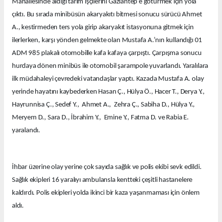
Mahallesinde aldığı tarım işçilerini Gaziantep’e götürmek için yola
çıktı. Bu sırada minibüsün akaryakıtı bitmesi sonucu sürücü Ahmet
A., kestirmeden ters yola girip akaryakıt istasyonuna gitmek için
ilerlerken, karşı yönden gelmekte olan Mustafa A.’nın kullandığı 01
ADM 985 plakalı otomobille kafa kafaya çarpıştı. Çarpışma sonucu
hurdaya dönen minibüs ile otomobil şarampole yuvarlandı. Yaralılara
ilk müdahaleyi çevredeki vatandaşlar yaptı. Kazada Mustafa A. olay
yerinde hayatını kaybederken Hasan Ç., Hülya Ö., Hacer T., Derya Y.,
Hayrunnisa Ç., Sedef Y., Ahmet A., Zehra Ç., Sabiha D., Hülya Y.,
Meryem D., Sara D., İbrahim Y., Emine Y., Fatma D. ve Rabia E.
yaralandı.
İhbar üzerine olay yerine çok sayıda sağlık ve polis ekibi sevk edildi.
Sağlık ekipleri 16 yaralıyı ambulansla kentteki çeşitli hastanelere
kaldırdı. Polis ekipleri yolda ikinci bir kaza yaşanmaması için önlem
aldı.