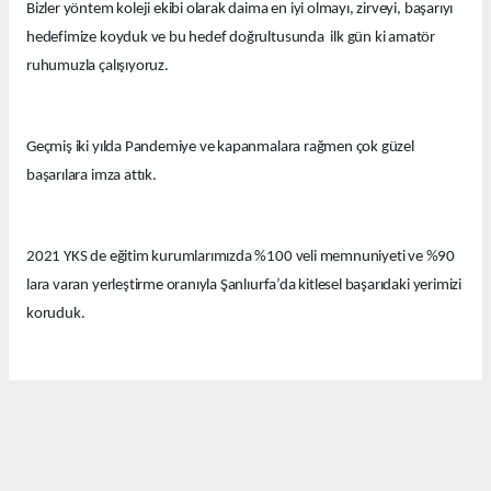
Bizler yöntem koleji ekibi olarak daima en iyi olmayı, zirveyi, başarıyı
hedefimize koyduk ve bu hedef doğrultusunda ilk gün ki amatör
ruhumuzla çalışıyoruz.
Geçmiş iki yılda Pandemiye ve kapanmalara rağmen çok güzel
başarılara imza attık.
2021 YKS de eğitim kurumlarımızda %100 veli memnuniyeti ve %90
lara varan yerleştirme oranıyla Şanlıurfa’da kitlesel başarıdaki yerimizi
koruduk.
Bu yıl eğitim kurumlarımızda güzel derecelerle 14 tıp fakültesi, 12
hukuk fakültesi ve onlarca diğer farklı seçkin bölümlere öğrenciler
yerleştirdik.