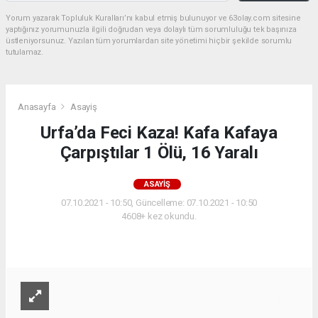
Yorum yazarak Topluluk Kuralları’nı kabul etmiş bulunuyor ve 63olay.com sitesine
yaptığınız yorumunuzla ilgili doğrudan veya dolaylı tüm sorumluluğu tek başınıza
üstleniyorsunuz. Yazılan tüm yorumlardan site yönetimi hiçbir şekilde sorumlu
tutulamaz.
Anasayfa
Asayiş
Urfa’da Feci Kaza! Kafa Kafaya
Çarpıştılar 1 Ölü, 16 Yaralı
ASAYIŞ
07.10.2021 - 10:50, Güncelleme: 07.10.2021 - 10:50
4608+ kez okundu.