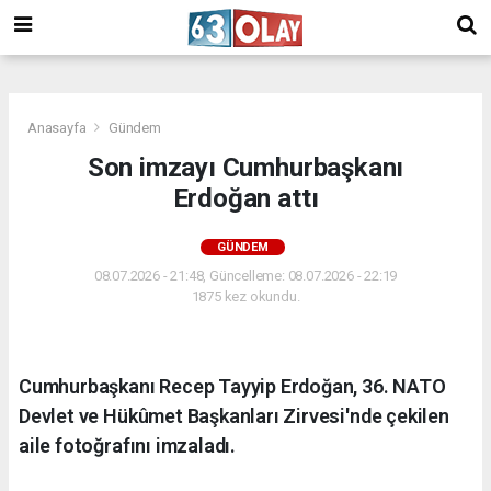
/
Anasayfa
Gündem
Son imzayı Cumhurbaşkanı
Erdoğan attı
GÜNDEM
08.07.2026 - 21:48, Güncelleme: 08.07.2026 - 22:19
1875 kez okundu.
Cumhurbaşkanı Recep Tayyip Erdoğan, 36. NATO
Devlet ve Hükûmet Başkanları Zirvesi'nde çekilen
aile fotoğrafını imzaladı.