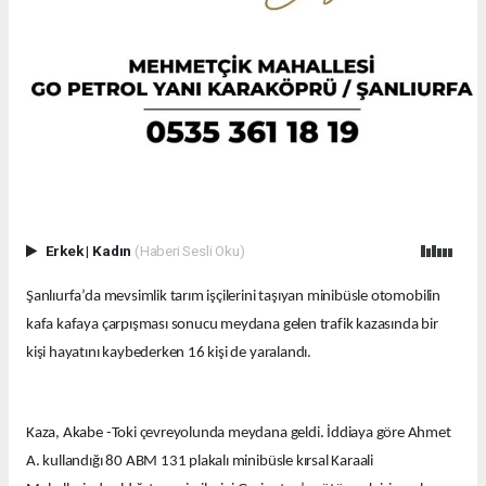
Erkek
|
Kadın
(Haberi Sesli Oku)
Şanlıurfa’da mevsimlik tarım işçilerini taşıyan minibüsle otomobilin
kafa kafaya çarpışması sonucu meydana gelen trafik kazasında bir
kişi hayatını kaybederken 16 kişi de yaralandı.
Kaza, Akabe -Toki çevreyolunda meydana geldi. İddiaya göre Ahmet
A. kullandığı 80 ABM 131 plakalı minibüsle kırsal Karaali