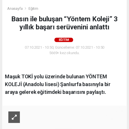
Anasayfa
Eğitim
Basın ile buluşan “Yöntem Koleji” 3
yıllık başarı serüvenini anlattı
EĞITIM
07.10.2021 - 10:50, Güncelleme: 07.10.2021 - 10:50
5669+ kez okundu.
Maşuk TOKİ yolu üzerinde bulunan YÖNTEM
KOLEJİ (Anadolu lisesi) Şanlıurfa basınıyla bir
araya gelerek eğitimdeki başarısını paylaştı.