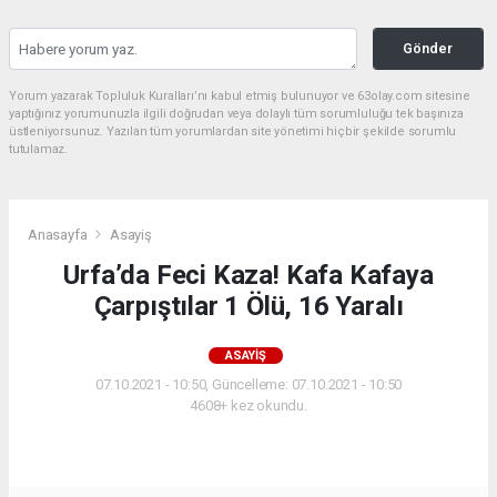
Gönder
Yorum yazarak Topluluk Kuralları’nı kabul etmiş bulunuyor ve 63olay.com sitesine
yaptığınız yorumunuzla ilgili doğrudan veya dolaylı tüm sorumluluğu tek başınıza
üstleniyorsunuz. Yazılan tüm yorumlardan site yönetimi hiçbir şekilde sorumlu
tutulamaz.
Anasayfa
Asayiş
Urfa’da Feci Kaza! Kafa Kafaya
Çarpıştılar 1 Ölü, 16 Yaralı
ASAYIŞ
07.10.2021 - 10:50, Güncelleme: 07.10.2021 - 10:50
4608+ kez okundu.