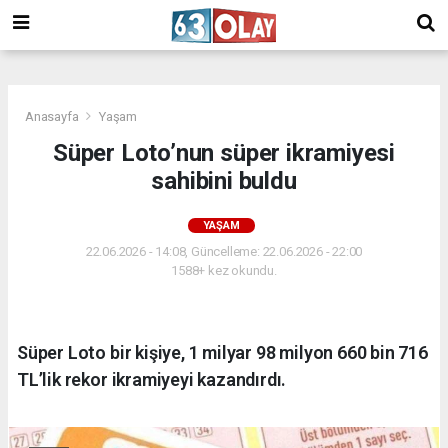
/
Anasayfa
Yaşam
Süper Loto’nun süper ikramiyesi
sahibini buldu
YAŞAM
22.06.2026 - 14:08, Güncelleme: 22.06.2026 - 22:00
1588+ kez okundu.
Süper Loto bir kişiye, 1 milyar 98 milyon 660 bin 716
TL’lik rekor ikramiyeyi kazandırdı.