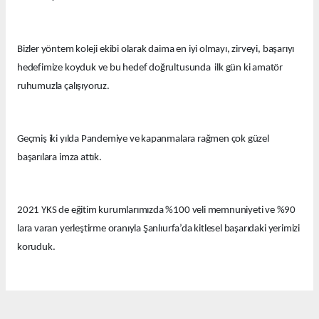
Bizler yöntem koleji ekibi olarak daima en iyi olmayı, zirveyi, başarıyı
hedefimize koyduk ve bu hedef doğrultusunda ilk gün ki amatör
ruhumuzla çalışıyoruz.
Geçmiş iki yılda Pandemiye ve kapanmalara rağmen çok güzel
başarılara imza attık.
2021 YKS de eğitim kurumlarımızda %100 veli memnuniyeti ve %90
lara varan yerleştirme oranıyla Şanlıurfa’da kitlesel başarıdaki yerimizi
koruduk.
Bu yıl eğitim kurumlarımızda güzel derecelerle 14 tıp fakültesi, 12
hukuk fakültesi ve onlarca diğer farklı seçkin bölümlere öğrenciler