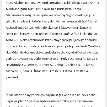
Kaza, Akabe -Toki çevreyolunda meydana geldi. İddiaya göre Ahmet
A. kullandığı 80 ABM 131 plakalı minibüsle kırsal Karaali
Mahallesinde aldığı tarım işçilerini Gaziantep’e götürmek için yola
çıktı. Bu sırada minibüsün akaryakıtı bitmesi sonucu sürücü Ahmet
A., kestirmeden ters yola girip akaryakıt istasyonuna gitmek için
ilerlerken, karşı yönden gelmekte olan Mustafa A.’nın kullandığı 01
ADM 985 plakalı otomobille kafa kafaya çarpıştı. Çarpışma sonucu
hurdaya dönen minibüs ile otomobil şarampole yuvarlandı. Yaralılara
ilk müdahaleyi çevredeki vatandaşlar yaptı. Kazada Mustafa A. olay
yerinde hayatını kaybederken Hasan Ç., Hülya Ö., Hacer T., Derya Y.,
Hayrunnisa Ç., Sedef Y., Ahmet A., Zehra Ç., Sabiha D., Hülya Y.,
Meryem D., Sara D., İbrahim Y., Emine Y., Fatma D. ve Rabia E.
yaralandı.
İhbar üzerine olay yerine çok sayıda sağlık ve polis ekibi sevk edildi.
Sağlık ekipleri 16 yaralıyı ambulansla kentteki çeşitli hastanelere