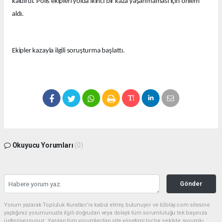
kaldırdı. Polis ekipleri yolda ikinci bir kaza yaşanmaması için önlem
aldı.
Ekipler kazayla ilgili soruşturma başlattı.
Okuyucu Yorumları
(0)
Gönder
Yorum yazarak Topluluk Kuralları’nı kabul etmiş bulunuyor ve 63olay.com sitesine
yaptığınız yorumunuzla ilgili doğrudan veya dolaylı tüm sorumluluğu tek başınıza
üstleniyorsunuz. Yazılan tüm yorumlardan site yönetimi hiçbir şekilde sorumlu