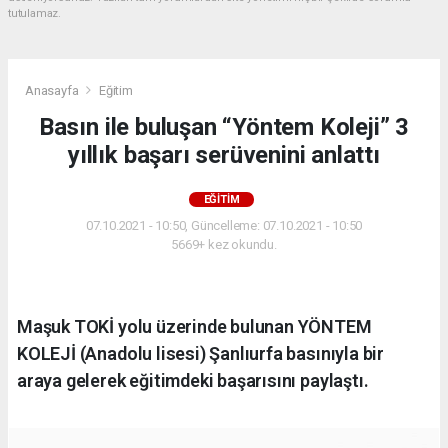
tutulamaz.
Anasayfa
Eğitim
Basın ile buluşan “Yöntem Koleji” 3
yıllık başarı serüvenini anlattı
EĞITIM
07.10.2021 - 10:50, Güncelleme: 07.10.2021 - 10:50
5669+ kez okundu.
Maşuk TOKİ yolu üzerinde bulunan YÖNTEM
KOLEJİ (Anadolu lisesi) Şanlıurfa basınıyla bir
araya gelerek eğitimdeki başarısını paylaştı.