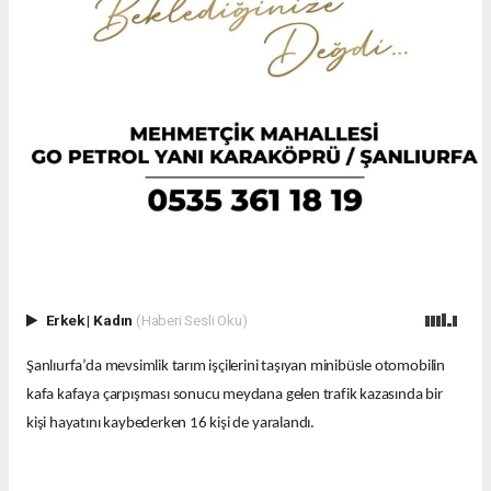
Erkek
|
Kadın
(Haberi Sesli Oku)
Şanlıurfa’da mevsimlik tarım işçilerini taşıyan minibüsle otomobilin
kafa kafaya çarpışması sonucu meydana gelen trafik kazasında bir
kişi hayatını kaybederken 16 kişi de yaralandı.