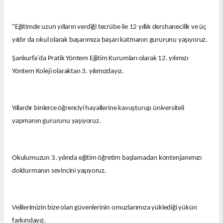
"Eğitimde uzun yılların verdiği tecrübe ile 12 yıllık dershanecilik ve üç
yıldır da okul olarak başarımıza başarı katmanın gururunu yaşıyoruz.
Şanlıurfa’da Pratik Yöntem Eğitim Kurumları olarak 12. yılımızı
Yöntem Koleji olaraktan 3. yılımızdayız.
Yıllardır binlerce öğrenciyi hayallerine kavuşturup üniversiteli
yapmanın gururunu yaşıyoruz.
Okulumuzun 3. yılında eğitim öğretim başlamadan kontenjanımızı
doldurmanın sevincini yaşıyoruz.
Velilerimizin bize olan güvenlerinin omuzlarımıza yüklediği yükün
farkındayız.