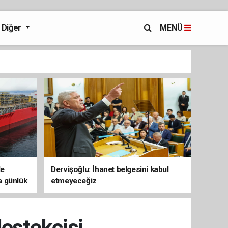
Diğer
MENÜ
de
Dervişoğlu: İhanet belgesini kabul
a günlük
etmeyeceğiz
e ulaştı
destekçisi