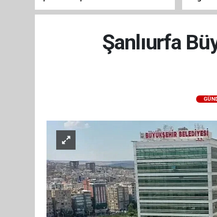
Şanlıurfa Büy
GÜN