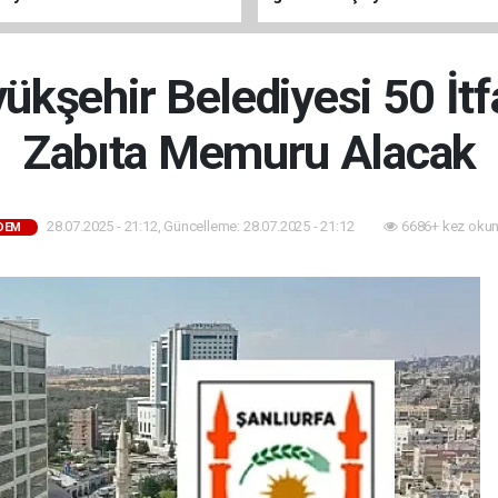
petrol üretimi 83 bin 200 varil
ükşehir Belediyesi 50 İtf
Zabıta Memuru Alacak
28.07.2025 - 21:12, Güncelleme: 28.07.2025 - 21:12
6686+ kez okun
DEM