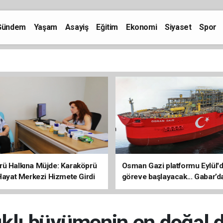
Gündem
Yaşam
Asayiş
Eğitim
Ekonomi
Siyaset
Spor
rü Halkına Müjde: Karaköprü
Osman Gazi platformu Eylül'
 Hayat Merkezi Hizmete Girdi
göreve başlayacak... Gabar’d
petrol üretimi 83 bin 200 varil
ıklı büyümenin en doğal 