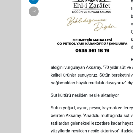
b
G
b
v
Ç
k
d
B
aldığını vurgulayan Aksaray, “70 yıldır süt ve
kaliteli ürünler sunuyoruz. Sütün bereketini ve
sağlamaktan büyük mutluluk duyuyoruz” diy
Süt kültürü nesilden nesile aktarılıyor
Sütün yoğurt, ayran, peynir, kaymak ve tere
belirten Aksaray, “Anadolu mutfağında süt ve
tatlılardan geleneksel lezzetlere kadar hayat
yüzyıllardır nesilden nesile aktarılıyor” ifadele