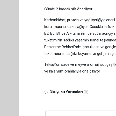
Günde 2 bardak süt öneriliyor
Karbonhidrat, protein ve yağ içeriğiyle enerj
korunmasına katkı sağlıyor. Çocukların fizikse
B2, B6, B1 ve A vitaminleri de süt aracılığıy
tüketiminin sağlıklı yaşamın temel taşlarında
Beslenme Rehberi’nde, çocukların ve gençleri
tüketmesinin sağlıklı büyüme ve gelişim açı
Teksüt’ün sade ve meyve aromalı süt çeşitler
ve kalsiyum oranlarıyla öne çıkıyor.
Okuyucu Yorumları
(0)