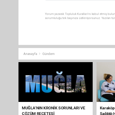
Yorum yazarak Topluluk Kuralları’nı kabul etmiş bulun
sorumluluğu tek başınıza üstleniyorsunuz. Yazılan tü
Anasayfa
Gündem
MUĞLA’NIN KRONİK SORUNLARI VE
Karaköp
ÇÖZÜM REÇETESİ
Sağlıklı