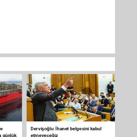
de
Dervişoğlu: İhanet belgesini kabul
a günlük
etmeyeceğiz