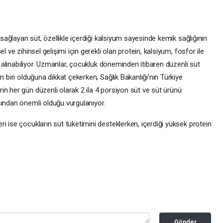
i sağlayan süt, özellikle içerdiği kalsiyum sayesinde kemik sağlığının
l ve zihinsel gelişimi için gerekli olan protein, kalsiyum, fosfor ile
la alınabiliyor. Uzmanlar, çocukluk döneminden itibaren düzenli süt
n biri olduğuna dikkat çekerken, Sağlık Bakanlığı’nın Türkiye
n her gün düzenli olarak 2 ila 4 porsiyon süt ve süt ürünü
sından önemli olduğu vurgulanıyor.
i ise çocukların süt tüketimini desteklerken, içerdiği yüksek protein
Gönder