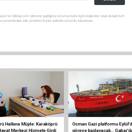
uyor ve 63olay.com sitesine yaptığınız yorumunuzla ilgili doğrudan veya dolaylı tüm
m yorumlardan site yönetimi hiçbir şekilde sorumlu tutulamaz.
rü Halkına Müjde: Karaköprü
Osman Gazi platformu Eylül'
 Hayat Merkezi Hizmete Girdi
göreve başlayacak... Gabar’d