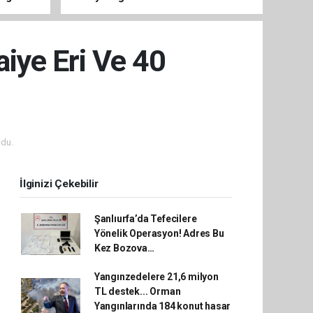
e ulaştı
aiye Eri Ve 40
du.
İlginizi Çekebilir
Şanlıurfa’da Tefecilere
Yönelik Operasyon! Adres Bu
Kez Bozova…
Yangınzedelere 21,6 milyon
TL destek... Orman
Yangınlarında 184 konut hasar