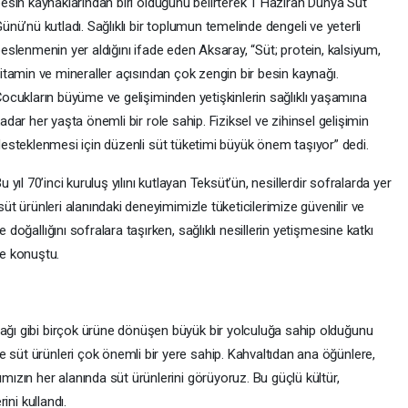
esin kaynaklarından biri olduğunu belirterek 1 Haziran Dünya Süt
ünü’nü kutladı. Sağlıklı bir toplumun temelinde dengeli ve yeterli
eslenmenin yer aldığını ifade eden Aksaray, “Süt; protein, kalsiyum,
itamin ve mineraller açısından çok zengin bir besin kaynağı.
ocukların büyüme ve gelişiminden yetişkinlerin sağlıklı yaşamına
adar her yaşta önemli bir role sahip. Fiziksel ve zihinsel gelişimin
esteklenmesi için düzenli süt tüketimi büyük önem taşıyor” dedi.
u yıl 70’inci kuruluş yılını kutlayan Teksüt’ün, nesillerdir sofralarda yer
 süt ürünleri alanındaki deneyimimizle tüketicilerimize güvenilir ve
 doğallığını sofralara taşırken, sağlıklı nesillerin yetişmesine katkı
e konuştu.
yağı gibi birçok ürüne dönüşen büyük bir yolculuğa sahip olduğunu
 süt ürünleri çok önemli bir yere sahip. Kahvaltıdan ana öğünlere,
ımızın her alanında süt ürünlerini görüyoruz. Bu güçlü kültür,
rini kullandı.