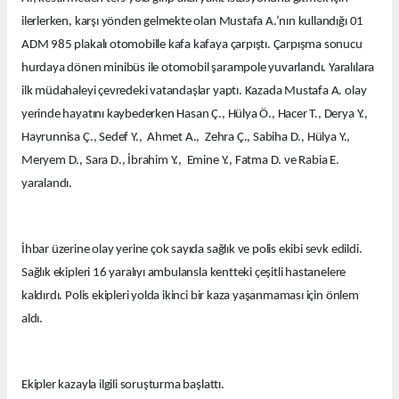
ilerlerken, karşı yönden gelmekte olan Mustafa A.’nın kullandığı 01
ADM 985 plakalı otomobille kafa kafaya çarpıştı. Çarpışma sonucu
hurdaya dönen minibüs ile otomobil şarampole yuvarlandı. Yaralılara
ilk müdahaleyi çevredeki vatandaşlar yaptı. Kazada Mustafa A. olay
yerinde hayatını kaybederken Hasan Ç., Hülya Ö., Hacer T., Derya Y.,
Hayrunnisa Ç., Sedef Y., Ahmet A., Zehra Ç., Sabiha D., Hülya Y.,
Meryem D., Sara D., İbrahim Y., Emine Y., Fatma D. ve Rabia E.
yaralandı.
İhbar üzerine olay yerine çok sayıda sağlık ve polis ekibi sevk edildi.
Sağlık ekipleri 16 yaralıyı ambulansla kentteki çeşitli hastanelere
kaldırdı. Polis ekipleri yolda ikinci bir kaza yaşanmaması için önlem
aldı.
Ekipler kazayla ilgili soruşturma başlattı.