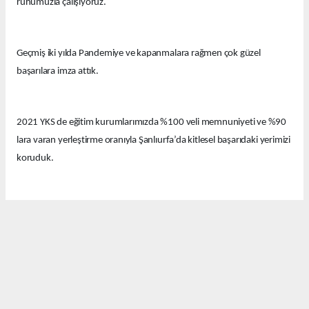
ruhumuzla çalışıyoruz.
Geçmiş iki yılda Pandemiye ve kapanmalara rağmen çok güzel
başarılara imza attık.
2021 YKS de eğitim kurumlarımızda %100 veli memnuniyeti ve %90
lara varan yerleştirme oranıyla Şanlıurfa’da kitlesel başarıdaki yerimizi
koruduk.
Bu yıl eğitim kurumlarımızda güzel derecelerle 14 tıp fakültesi, 12
hukuk fakültesi ve onlarca diğer farklı seçkin bölümlere öğrenciler
yerleştirdik.
Bugün Şanlıurfa’nın birbirinden değerli emekçi basın mensuplarıyla