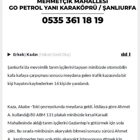
Erkek
|
Kadın
(Haberi Sesli Oku)
Şanlıurfa’da mevsimlik tarım işçilerini taşıyan minibüsle otomobilin
kafa kafaya çarpışması sonucu meydana gelen trafik kazasında bir
kişi hayatını kaybederken 16 kişi de yaralandı.
Kaza, Akabe -Toki çevreyolunda meydana geldi. İddiaya göre Ahmet
A. kullandığı 80 ABM 131 plakalı minibüsle kırsal Karaali
Mahallesinde aldığı tarım işçilerini Gaziantep’e götürmek için yola
çıktı. Bu sırada minibüsün akaryakıtı bitmesi sonucu sürücü Ahmet
A., kestirmeden ters yola girip akaryakıt istasyonuna gitmek için