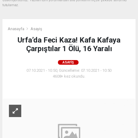
üstleniyorsunuz. Yazılan tüm yorumlardan site yönetimi hiçbir şekilde sorumlu
tutulamaz.
Anasayfa
Asayiş
Urfa’da Feci Kaza! Kafa Kafaya
Çarpıştılar 1 Ölü, 16 Yaralı
ASAYIŞ
07.10.2021 - 10:50, Güncelleme: 07.10.2021 - 10:50
4608+ kez okundu.