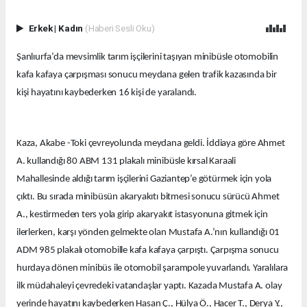
Erkek
|
Kadın
(Haberi Sesli Oku)
Şanlıurfa’da mevsimlik tarım işçilerini taşıyan minibüsle otomobilin
kafa kafaya çarpışması sonucu meydana gelen trafik kazasında bir
kişi hayatını kaybederken 16 kişi de yaralandı.
Kaza, Akabe -Toki çevreyolunda meydana geldi. İddiaya göre Ahmet
A. kullandığı 80 ABM 131 plakalı minibüsle kırsal Karaali
Mahallesinde aldığı tarım işçilerini Gaziantep’e götürmek için yola
çıktı. Bu sırada minibüsün akaryakıtı bitmesi sonucu sürücü Ahmet
A., kestirmeden ters yola girip akaryakıt istasyonuna gitmek için
ilerlerken, karşı yönden gelmekte olan Mustafa A.’nın kullandığı 01
ADM 985 plakalı otomobille kafa kafaya çarpıştı. Çarpışma sonucu
hurdaya dönen minibüs ile otomobil şarampole yuvarlandı. Yaralılara
ilk müdahaleyi çevredeki vatandaşlar yaptı. Kazada Mustafa A. olay
yerinde hayatını kaybederken Hasan Ç., Hülya Ö., Hacer T., Derya Y.,