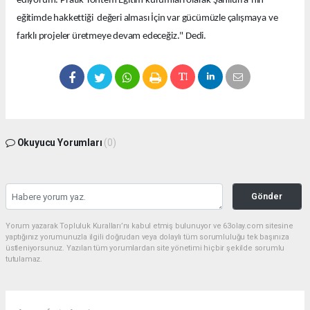
ediyorum. Pratik Yöntem Eğitim kurumları olarak Şanlıurfa’nın
eğitimde hakkettiği değeri alması İçin var gücümüzle çalışmaya ve
farklı projeler üretmeye devam edeceğiz." Dedi.
Okuyucu Yorumları
(0)
Gönder
Yorum yazarak Topluluk Kuralları’nı kabul etmiş bulunuyor ve 63olay.com sitesine
yaptığınız yorumunuzla ilgili doğrudan veya dolaylı tüm sorumluluğu tek başınıza
üstleniyorsunuz. Yazılan tüm yorumlardan site yönetimi hiçbir şekilde sorumlu
tutulamaz.