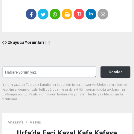
Okuyucu Yorumları
(0)
Gönder
Yorum yazarak Topluluk Kuralları’nı kabul etmiş bulunuyor ve 63olay.com sitesine
yaptığınız yorumunuzla ilgili doğrudan veya dolaylı tüm sorumluluğu tek başınıza
üstleniyorsunuz. Yazılan tüm yorumlardan site yönetimi hiçbir şekilde sorumlu
tutulamaz.
Anasayfa
Asayiş
Urfa’da Feci Kaza! Kafa Kafaya