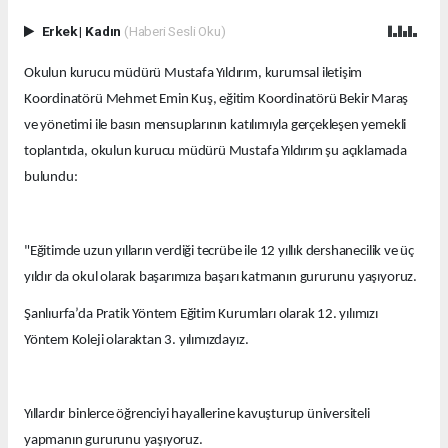
Erkek
|
Kadın
(Haberi Sesli Oku)
Okulun kurucu müdürü Mustafa Yıldırım, kurumsal iletişim
Koordinatörü Mehmet Emin Kuş, eğitim Koordinatörü Bekir Maraş
ve yönetimi ile basın mensuplarının katılımıyla gerçekleşen yemekli
toplantıda, okulun kurucu müdürü Mustafa Yıldırım şu açıklamada
bulundu:
"Eğitimde uzun yılların verdiği tecrübe ile 12 yıllık dershanecilik ve üç
yıldır da okul olarak başarımıza başarı katmanın gururunu yaşıyoruz.
Şanlıurfa’da Pratik Yöntem Eğitim Kurumları olarak 12. yılımızı
Yöntem Koleji olaraktan 3. yılımızdayız.
Yıllardır binlerce öğrenciyi hayallerine kavuşturup üniversiteli
yapmanın gururunu yaşıyoruz.