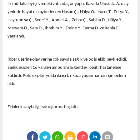
ilk müdahaleyi çevredeki vatandaşlar yaptı. Kazada Mustafa A. olay
yerinde hayatını kaybederken Hasan Ç., Hülya Ö., Hacer T., Derya Y.,
Hayrunnisa Ç., Sedef Y., Ahmet A., Zehra Ç., Sabiha D., Hülya Y.,
Meryem D., Sara D., İbrahim Y., Emine Y., Fatma D. ve Rabia E.
yaralandı.
İhbar üzerine olay yerine çok sayıda sağlık ve polis ekibi sevk edildi.
Sağlık ekipleri 16 yaralıyı ambulansla kentteki çeşitli hastanelere
kaldırdı. Polis ekipleri yolda ikinci bir kaza yaşanmaması için önlem
aldı.
Ekipler kazayla ilgili soruşturma başlattı.