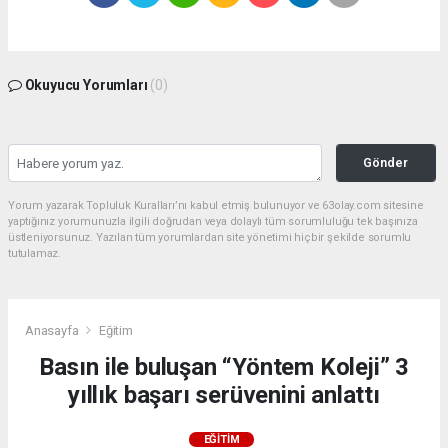
Okuyucu Yorumları
(0)
Gönder
Yorum yazarak Topluluk Kuralları’nı kabul etmiş bulunuyor ve 63olay.com sitesine
yaptığınız yorumunuzla ilgili doğrudan veya dolaylı tüm sorumluluğu tek başınıza
üstleniyorsunuz. Yazılan tüm yorumlardan site yönetimi hiçbir şekilde sorumlu
tutulamaz.
Anasayfa
Eğitim
Basın ile buluşan “Yöntem Koleji” 3
yıllık başarı serüvenini anlattı
EĞITIM