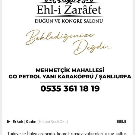
Erkek
|
Kadın
(Haberi Sesli Oku)
Türkiye ile İtalya arasında, ticaret, sanayi yatırımları, uzay, kültür,