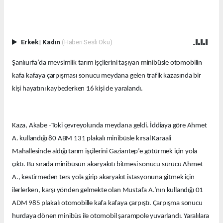
Erkek
|
Kadın
(Haberi Sesli Oku)
Şanlıurfa’da mevsimlik tarım işçilerini taşıyan minibüsle otomobilin
kafa kafaya çarpışması sonucu meydana gelen trafik kazasında bir
kişi hayatını kaybederken 16 kişi de yaralandı.
Kaza, Akabe -Toki çevreyolunda meydana geldi. İddiaya göre Ahmet
A. kullandığı 80 ABM 131 plakalı minibüsle kırsal Karaali
Mahallesinde aldığı tarım işçilerini Gaziantep’e götürmek için yola
çıktı. Bu sırada minibüsün akaryakıtı bitmesi sonucu sürücü Ahmet
A., kestirmeden ters yola girip akaryakıt istasyonuna gitmek için
ilerlerken, karşı yönden gelmekte olan Mustafa A.’nın kullandığı 01
ADM 985 plakalı otomobille kafa kafaya çarpıştı. Çarpışma sonucu
hurdaya dönen minibüs ile otomobil şarampole yuvarlandı. Yaralılara