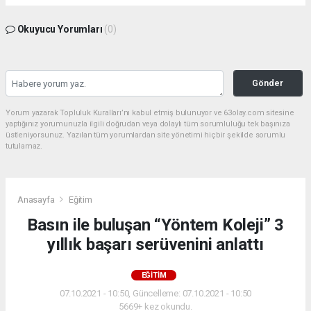
Okuyucu Yorumları
(0)
Gönder
Yorum yazarak Topluluk Kuralları’nı kabul etmiş bulunuyor ve 63olay.com sitesine
yaptığınız yorumunuzla ilgili doğrudan veya dolaylı tüm sorumluluğu tek başınıza
üstleniyorsunuz. Yazılan tüm yorumlardan site yönetimi hiçbir şekilde sorumlu
tutulamaz.
Anasayfa
Eğitim
Basın ile buluşan “Yöntem Koleji” 3
yıllık başarı serüvenini anlattı
EĞITIM
07.10.2021 - 10:50, Güncelleme: 07.10.2021 - 10:50
5669+ kez okundu.