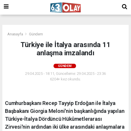
/
Anasayfa
Gündem
Türkiye ile İtalya arasında 11
anlaşma imzalandı
GÜNDEM
29.04.2025 - 18:11, Güncelleme: 29.04.2025 - 23:36
6204+ kez okundu.
Cumhurbaşkanı Recep Tayyip Erdoğan ile İtalya
Başbakanı Giorgia Meloni'nin başkanlığında yapılan
Türkiye-İtalya Dördüncü Hükûmetlerarası
Zirvesi'nin ardından iki ülke arasındaki anlaşmalara