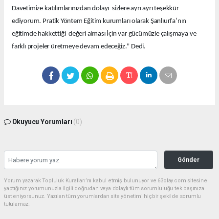
Davetimize katılımlarınızdan dolayı sizlere ayrı ayrı teşekkür
ediyorum. Pratik Yöntem Eğitim kurumları olarak Şanlıurfa’nın
eğitimde hakkettiği değeri alması İçin var gücümüzle çalışmaya ve
farklı projeler üretmeye devam edeceğiz." Dedi.
Okuyucu Yorumları
(0)
Gönder
Yorum yazarak Topluluk Kuralları’nı kabul etmiş bulunuyor ve 63olay.com sitesine
yaptığınız yorumunuzla ilgili doğrudan veya dolaylı tüm sorumluluğu tek başınıza
üstleniyorsunuz. Yazılan tüm yorumlardan site yönetimi hiçbir şekilde sorumlu
tutulamaz.