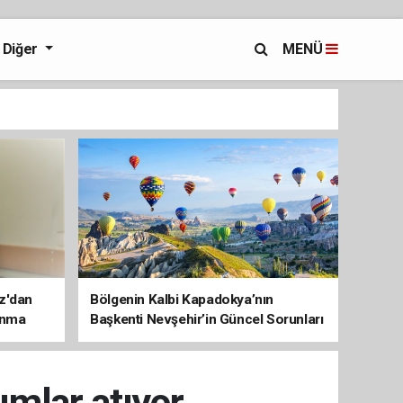
Diğer
MENÜ
az'dan
Bölgenin Kalbi Kapadokya’nın
unma
Başkenti Nevşehir’in Güncel Sorunları
ve Çözüm Haritası
ımlar atıyor