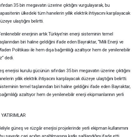
ıfırdan 35 bin megavatın üzerine çıktığını vurgulayarak, bu
apasitenin ülkedeki tüm hanelerin yıllık elektrik ihtiyacını karşılayacak
üzeye ulaştığını belirtti.
enilenebilir enerjinin artık Türkiye’nin enerji sisteminin temel
aşlarından biri haline geldiğini ifade eden Bayraktar, “Milli Enerji ve
aden Politikası ile hem dışa bağımlılığı azaltıyor hem de yenilenebilir
z” dedi.
ş enerjisi kurulu gücünün sıfırdan 35 bin megavatın üzerine çıktığını
erin yıllık elektrik ihtiyacını karşılayacak düzeye ulaştığını belirtti.
i sisteminin temel taşlarından biri haline geldiğini ifade eden Bayraktar,
bağımlılığı azaltıyor hem de yenilenebilir enerji ekipmanlarının yerli
 YATIRIMLAR
liyle güneş ve rüzgâr enerjisi projelerinde yerli ekipman kullanımını
 bu sayede cari açığın azaltılmasına katkı sağlandığını ifade etti.