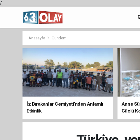
/
Anasayfa
Gündem
İz Bırakanlar Cemiyeti’nden Anlamlı
Anne Süt
Etkinlik
Güçlü K
Türkiye, ye