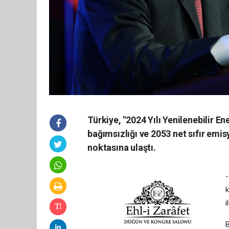
Türkiye, "2024 Yılı Yenilenebilir En
bağımsızlığı ve 2053 net sıfır em
noktasına ulaştı.
-
k
i
B