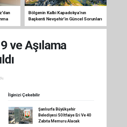
az'dan
Bölgenin Kalbi Kapadokya’nın
unma
Başkenti Nevşehir’in Güncel Sorunları
ve Çözüm Haritası
19 ve Aşılama
ldı
du.
İlginizi Çekebilir
Şanlıurfa Büyükşehir
Belediyesi 50 İtfaiye Eri Ve 40
Zabıta Memuru Alacak