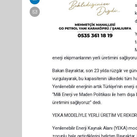
s
k
d
Y
t
M
enerji ekipmanlarının yerli üretimini sağlıyoru
Bakan Bayraktar, son 23 yılda rüzgâr ve güne
vurgulayarak, bu kapasitenin ülkedeki tüm hanel
Yenilenebilir enerjinin artık Türkiye’nin enerj
“Milli Enerji ve Maden Politikası ile hem dışa 
üretimini sağlıyoruz” dedi.
YEKA MODELİYLE YERLİ ÜRETİM VE REKOR
Yenilenebilir Enerji Kaynak Alanı (YEKA) mode
zorunlu hale getirdiklerini belirten Bayraktar,