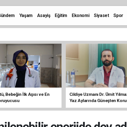
Gündem
Yaşam
Asayiş
Eğitim
Ekonomi
Siyaset
Spor
ü, Bebeğin İlk Aşısı ve En
Cildiye Uzmanı Dr. Ümit Yılm
oruyucusu
Yaz Aylarında Güneşten Kor
Uyarısı
nilenebilir enerjide dev ad