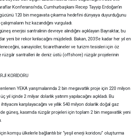
araflar Konferansı’nda, Cumhurbaşkanı Recep Tayyip Erdoğan’ın
rulu gücünü 120 bin megavata çıkarma hedefini dünyaya duyurduğunu
çalışmaların hız kazandığını vurguladı.
üneş enerjisi santralinin devreye alındığını açıklayan Bayraktar, bu
r yeni bir rekor kırılacağını müjdeledi. Bakan, 2035’e kadar her yıl en
eceğini, sanayiciler, ticarethaneler ve turizm tesisleri için öz
rüzgâr santralleri ile deniz üstü (offshore) rüzgâr projelerinin
ERJİ KORİDORU
üzenlenen YEKA yarışmalarında 2 bin megavatlık proje için 220 milyon
üç yıl içinde 2 milyar dolarlık yatırım yapılacağını açıkladı. Bu
ihtiyacını karşılayacağını ve yıllık 540 milyon dolarlık doğal gaz
imde güneş, kasımda rüzgâr projeleri için toplam 2 bin megavatlık yeni
.
çin komşu ülkelerle bağlantılı bir “yeşil enerji koridoru” oluşturma