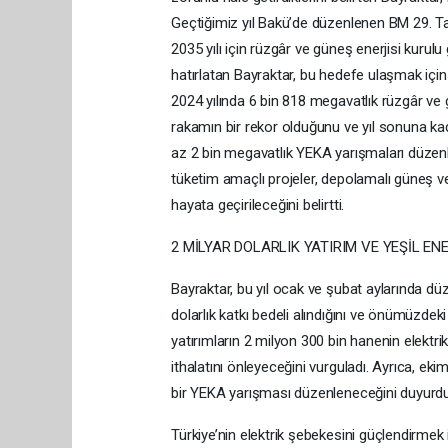
Geçtiğimiz yıl Bakü’de düzenlenen BM 29. T
2035 yılı için rüzgâr ve güneş enerjisi ku
hatırlatan Bayraktar, bu hedefe ulaşmak için 
2024 yılında 6 bin 818 megavatlık rüzgâr ve g
rakamın bir rekor olduğunu ve yıl sonuna kada
az 2 bin megavatlık YEKA yarışmaları düzenlen
tüketim amaçlı projeler, depolamalı güneş ve 
hayata geçirileceğini belirtti.
2 MİLYAR DOLARLIK YATIRIM VE YEŞİL EN
Bayraktar, bu yıl ocak ve şubat aylarında d
dolarlık katkı bedeli alındığını ve önümüzdeki 
yatırımların 2 milyon 300 bin hanenin elektrik 
ithalatını önleyeceğini vurguladı. Ayrıca, ek
bir YEKA yarışması düzenleneceğini duyurdu
Türkiye’nin elektrik şebekesini güçlendirmek i