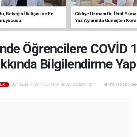
ü, Bebeğin İlk Aşısı ve En
Cildiye Uzmanı Dr. Ümit Yılm
oruyucusu
Yaz Aylarında Güneşten Kor
Uyarısı
i’nde Öğrencilere COVİD 
kkında Bilgilendirme Yapı
06.10.2021 - 13:11, Güncelleme: 06.10.2021 - 13:11
4903+ kez okun
LIK