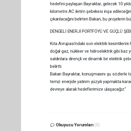
hedefini paylaşan Bayraktar, gelecek 10 yıld
kilometre AC iletim şebekesi inşa edileceğin
çıkarılacağını belirten Bakan, bu projelerin b
DENGELİ ENERJİ PORTFÖYÜ VE GÜÇLÜ ŞE
Kıta Avrupası’ndaki son elektrik kesintilerini 
doğal gaz, nükleer ve hidroelektrik gibi baz y
saldırılara dirençli ve dinamik bir elektrik
belirtti.
Bakan Bayraktar, konuşmasını şu sözlerle ta
temiz enerjide yatırım yüzyılı yapmakta kararl
devreye alarak hedeflerimize ulaşacağız.”
Okuyucu Yorumları
(0)