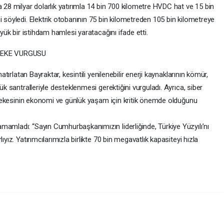
a 28 milyar dolarlık yatırımla 14 bin 700 kilometre HVDC hat ve 15 bin
i söyledi. Elektrik otobanının 75 bin kilometreden 105 bin kilometreye
üyük bir istihdam hamlesi yaratacağını ifade etti.
BEKE VURGUSU
hatırlatan Bayraktar, kesintili yenilenebilir enerji kaynaklarının kömür,
ük santralleriyle desteklenmesi gerektiğini vurguladı. Ayrıca, siber
 şebekesinin ekonomi ve günlük yaşam için kritik önemde olduğunu
mamladı: “Sayın Cumhurbaşkanımızın liderliğinde, Türkiye Yüzyılı’nı
ıyız. Yatırımcılarımızla birlikte 70 bin megavatlık kapasiteyi hızla