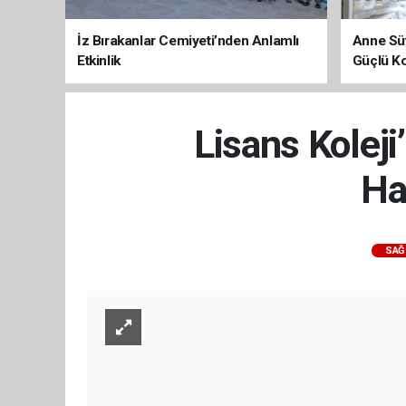
İz Bırakanlar Cemiyeti’nden Anlamlı
Anne Süt
Etkinlik
Güçlü K
Lisans Kolej
Ha
SAĞ