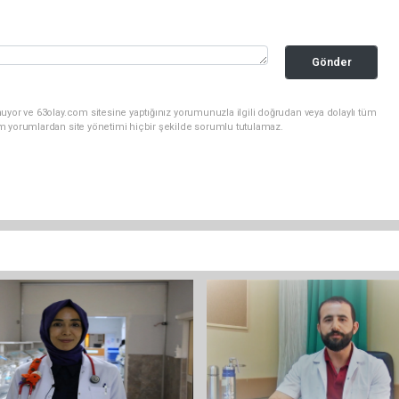
Gönder
uyor ve 63olay.com sitesine yaptığınız yorumunuzla ilgili doğrudan veya dolaylı tüm
m yorumlardan site yönetimi hiçbir şekilde sorumlu tutulamaz.