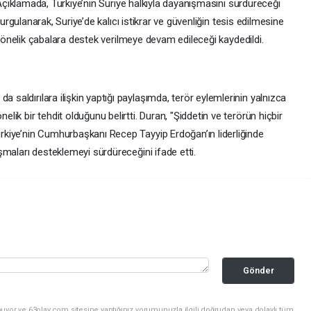
çıklamada, Türkiye’nin Suriye halkıyla dayanışmasını sürdüreceği
urgulanarak, Suriye’de kalıcı istikrar ve güvenliğin tesis edilmesine
önelik çabalara destek verilmeye devam edileceği kaydedildi.
a saldırılara ilişkin yaptığı paylaşımda, terör eylemlerinin yalnızca
nelik bir tehdit olduğunu belirtti. Duran, "Şiddetin ve terörün hiçbir
Türkiye’nin Cumhurbaşkanı Recep Tayyip Erdoğan’ın liderliğinde
lışmaları desteklemeyi sürdüreceğini ifade etti.
Gönder
uyor ve 63olay.com sitesine yaptığınız yorumunuzla ilgili doğrudan veya dolaylı tüm