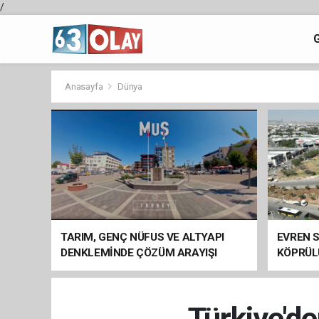
/
Anasayfa
Dünya
TARIM, GENÇ NÜFUS VE ALTYAPI
EVREN S
DENKLEMİNDE ÇÖZÜM ARAYIŞI
KÖPRÜL
ARAÇ GE
Türkiye'de