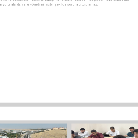
m yorumlardan site yönetimi hiçbir şekilde sorumlu tutulamaz.