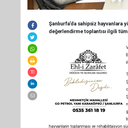
Şanlıurfa’da sahipsiz hayvanlara y
değerlendirme toplantısı ilgili tüm 
V
B
i
T
Ş
o
Ş
m
g
b
hayvanların toplanması ve rehabilitasyon süreç