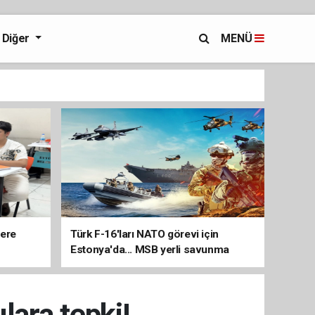
Diğer
MENÜ
lere
Türk F-16'ları NATO görevi için
Estonya'da... MSB yerli savunma
sistemleriyle güçleniyor
lara tepki!