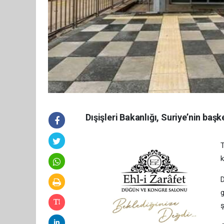
Dışişleri Bakanlığı, Suriye’nin başk
T
k
D
g
ş