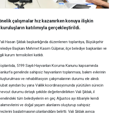
önelik çalışmalar hız kazanırken konuya ilişkin
kuruluşların katılımıyla gerçekleştirildi.
ali Hasan Şıldak başkanlığında düzenlenen toplantıya, Büyükşehir
elediye Başkanı Mehmet Kasım Gülpınar, ilçe belediye başkanları ve
lgili kurum temsilcileri katıldı.
oplantıda, 5199 Sayılı Hayvanları Koruma Kanunu kapsamında
anlıurfa genelinde sahipsiz hayvanların toplanması, bakım evlerinin
luşturulması ve rehabilitasyon çalışmalarının durumu ele alındı.
ubat ayından bu yana Valilik koordinasyonunda yürütülen sürecin
evcut durumu detaylı şekilde değerlendirilirken Vali Şıldak, il
enelindeki tüm belediyelerin en geç Ağustos ayı itibariyle kendi
akımevlerini ve doğal yaşam alanlarını oluşturup sahipsiz
lerini başlatmasının planlandığını belirtti. Vali Şıldak ayrıca