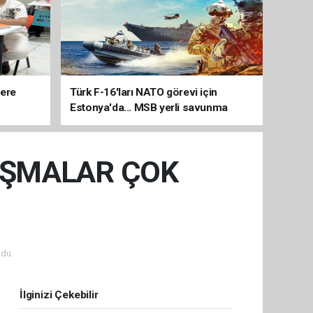
lere
Türk F-16'ları NATO görevi için
Estonya'da... MSB yerli savunma
sistemleriyle güçleniyor
LIŞMALAR ÇOK
du.
İlginizi Çekebilir