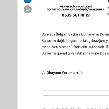
A
v
y
Bu arada İletişim Başkanı Burhanettin Duran d
Suriye’nin değil, bölgenin ortak geleceğine yö
meşruiyeti olamaz." ifadelerini kullanarak, 
Suriye’nin güvenliği ve istikrarına yönelik ça
Okuyucu Yorumları
(0)
Yorum yazarak Topluluk Kuralları’nı kabul etmiş bulun