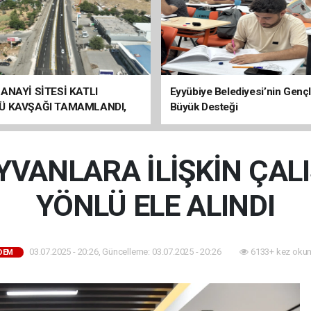
ANAYİ SİTESİ KATLI
Eyyübiye Belediyesi’nin Genç
Ü KAVŞAĞI TAMAMLANDI,
Büyük Desteği
ÇİŞLERİ BAŞLADI
YVANLARA İLİŞKİN ÇA
YÖNLÜ ELE ALINDI
03.07.2025 - 20:26, Güncelleme: 03.07.2025 - 20:26
6133+ kez okun
DEM