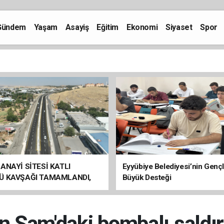
Gündem
Yaşam
Asayiş
Eğitim
Ekonomi
Siyaset
Spor
ANAYİ SİTESİ KATLI
Eyyübiye Belediyesi’nin Genç
Ü KAVŞAĞI TAMAMLANDI,
Büyük Desteği
ÇİŞLERİ BAŞLADI
n Şam'daki bombalı saldırı