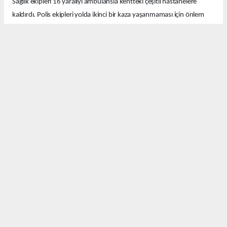
Sağlık ekipleri 16 yaralıyı ambulansla kentteki çeşitli hastanelere
kaldırdı. Polis ekipleri yolda ikinci bir kaza yaşanmaması için önlem
aldı.
Ekipler kazayla ilgili soruşturma başlattı.
Okuyucu Yorumları
(0)
Gönder
Yorum yazarak Topluluk Kuralları’nı kabul etmiş bulunuyor ve 63olay.com sitesine