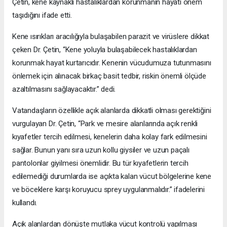
Çetin, kene kaynaklı hastalıklardan korunmanın hayati önem
taşıdığını ifade etti.
Kene ısırıkları aracılığıyla bulaşabilen parazit ve virüslere dikkat
çeken Dr. Çetin, “Kene yoluyla bulaşabilecek hastalıklardan
korunmak hayat kurtarıcıdır. Kenenin vücudumuza tutunmasını
önlemek için alınacak birkaç basit tedbir, riskin önemli ölçüde
azaltılmasını sağlayacaktır.” dedi.
Vatandaşların özellikle açık alanlarda dikkatli olması gerektiğini
vurgulayan Dr. Çetin, “Park ve mesire alanlarında açık renkli
kıyafetler tercih edilmesi, kenelerin daha kolay fark edilmesini
sağlar. Bunun yanı sıra uzun kollu giysiler ve uzun paçalı
pantolonlar giyilmesi önemlidir. Bu tür kıyafetlerin tercih
edilemediği durumlarda ise açıkta kalan vücut bölgelerine kene
ve böceklere karşı koruyucu sprey uygulanmalıdır.” ifadelerini
kullandı.
Açık alanlardan dönüşte mutlaka vücut kontrolü yapılması