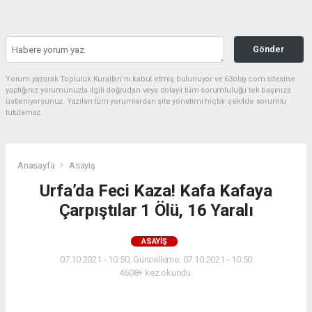
Gönder
Yorum yazarak Topluluk Kuralları’nı kabul etmiş bulunuyor ve 63olay.com sitesine
yaptığınız yorumunuzla ilgili doğrudan veya dolaylı tüm sorumluluğu tek başınıza
üstleniyorsunuz. Yazılan tüm yorumlardan site yönetimi hiçbir şekilde sorumlu
tutulamaz.
Anasayfa
Asayiş
Urfa’da Feci Kaza! Kafa Kafaya
Çarpıştılar 1 Ölü, 16 Yaralı
ASAYIŞ
07.10.2021 - 10:50, Güncelleme: 07.10.2021 - 10:50
4608+ kez okundu.