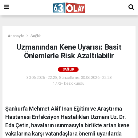
/
Anasayfa
Sağlık
Uzmanından Kene Uyarısı: Basit
Önlemlerle Risk Azaltılabilir
SAĞLIK
30.06.2026 - 22:28, Güncelleme: 30.06.2026 - 22:28
1772+ kez okundu.
Şanlıurfa Mehmet Akif İnan Eğitim ve Araştırma
Hastanesi Enfeksiyon Hastalıkları Uzmanı Uz. Dr.
Eda Çetin, havaların ısınmasıyla birlikte artan kene
vakalarına karşı vatandaşlara önemli uyarılarda