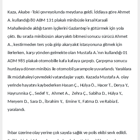
Kaza, Akabe -Toki çevreyolunda meydana geldi. İddiaya göre Ahmet
A. kullandığı 80 ABM 131 plakalı minibüsle kırsal Karaali
Mahallesinde aldığı tarım işçilerini Gaziantep’e götürmek için yola
çıktı. Bu sırada minibüsün akaryakıtı bitmesi sonucu sürücü Ahmet
A., kestirmeden ters yola girip akaryakıt istasyonuna gitmek için
ilerlerken, karşı yönden gelmekte olan Mustafa A.’nın kullandığı 01
ADM 985 plakalı otomobille kafa kafaya çarpıştı. Çarpışma sonucu
hurdaya dönen minibüs ile otomobil şarampole yuvarlandı. Yaralılara
ilk müdahaleyi çevredeki vatandaşlar yaptı. Kazada Mustafa A. olay
yerinde hayatını kaybederken Hasan Ç., Hülya Ö., Hacer T., Derya Y.,
Hayrunnisa Ç., Sedef Y., Ahmet A., Zehra Ç., Sabiha D., Hülya Y.,
Meryem D., Sara D., İbrahim Y., Emine Y., Fatma D. ve Rabia E.
yaralandı.
İhbar üzerine olay yerine çok sayıda sağlık ve polis ekibi sevk edildi.