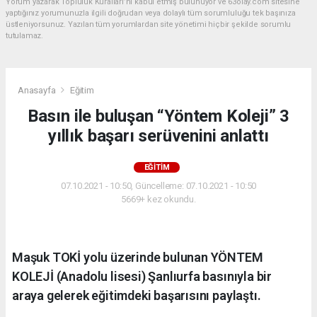
Yorum yazarak Topluluk Kuralları’nı kabul etmiş bulunuyor ve 63olay.com sitesine
yaptığınız yorumunuzla ilgili doğrudan veya dolaylı tüm sorumluluğu tek başınıza
üstleniyorsunuz. Yazılan tüm yorumlardan site yönetimi hiçbir şekilde sorumlu
tutulamaz.
Anasayfa
Eğitim
Basın ile buluşan “Yöntem Koleji” 3
yıllık başarı serüvenini anlattı
EĞITIM
07.10.2021 - 10:50, Güncelleme: 07.10.2021 - 10:50
5669+ kez okundu.
Maşuk TOKİ yolu üzerinde bulunan YÖNTEM
KOLEJİ (Anadolu lisesi) Şanlıurfa basınıyla bir
araya gelerek eğitimdeki başarısını paylaştı.