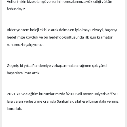
Velilerimizin bize olan güvenlerinin omuzlarımıza yüklediği yükün
farkındayız.
Bizler yöntem koleji ekibi olarak daima en iyi olmayı, zirveyi, başarıyı
hedefimize koyduk ve bu hedef doğrultusunda ilk gün ki amatör
ruhumuzla çalışıyoruz.
Geçmiş iki yılda Pandemiye ve kapanmalara rağmen çok güzel
başarılara imza attık.
2021 YKS de eğitim kurumlarımızda %100 veli memnuniyeti ve %90
lara varan yerleştirme oranıyla Şanlıurfa’da kitlesel başarıdaki yerimizi
koruduk.