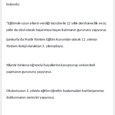
bulundu:
"Eğitimde uzun yılların verdiği tecrübe ile 12 yıllık dershanecilik ve üç
yıldır da okul olarak başarımıza başarı katmanın gururunu yaşıyoruz.
Şanlıurfa’da Pratik Yöntem Eğitim Kurumları olarak 12. yılımızı
Yöntem Koleji olaraktan 3. yılımızdayız.
Yıllardır binlerce öğrenciyi hayallerine kavuşturup üniversiteli
yapmanın gururunu yaşıyoruz.
Okulumuzun 3. yılında eğitim öğretim başlamadan kontenjanımızı
doldurmanın sevincini yaşıyoruz.