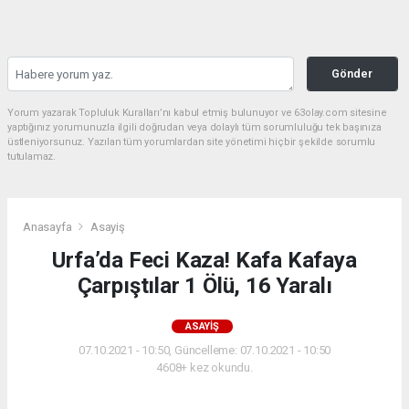
Gönder
Yorum yazarak Topluluk Kuralları’nı kabul etmiş bulunuyor ve 63olay.com sitesine
yaptığınız yorumunuzla ilgili doğrudan veya dolaylı tüm sorumluluğu tek başınıza
üstleniyorsunuz. Yazılan tüm yorumlardan site yönetimi hiçbir şekilde sorumlu
tutulamaz.
Anasayfa
Asayiş
Urfa’da Feci Kaza! Kafa Kafaya
Çarpıştılar 1 Ölü, 16 Yaralı
ASAYIŞ
07.10.2021 - 10:50, Güncelleme: 07.10.2021 - 10:50
4608+ kez okundu.