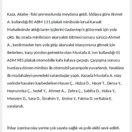
Kaza, Akabe -Toki çevreyolunda meydana geldi. İddiaya göre Ahmet
A. kullandığı 80 ABM 131 plakalı minibüsle kırsal Karaali
Mahallesinde aldığı tarım işçilerini Gaziantep’e götürmek için yola
çıktı. Bu sırada minibüsün akaryakıtı bitmesi sonucu sürücü Ahmet
A., kestirmeden ters yola girip akaryakıt istasyonuna gitmek için
ilerlerken, karşı yönden gelmekte olan Mustafa A.’nın kullandığı 01
ADM 985 plakalı otomobille kafa kafaya çarpıştı. Çarpışma sonucu
hurdaya dönen minibüs ile otomobil şarampole yuvarlandı. Yaralılara
ilk müdahaleyi çevredeki vatandaşlar yaptı. Kazada Mustafa A. olay
yerinde hayatını kaybederken Hasan Ç., Hülya Ö., Hacer T., Derya Y.,
Hayrunnisa Ç., Sedef Y., Ahmet A., Zehra Ç., Sabiha D., Hülya Y.,
Meryem D., Sara D., İbrahim Y., Emine Y., Fatma D. ve Rabia E.
yaralandı.
İhbar üzerine olay yerine çok sayıda sağlık ve polis ekibi sevk edildi.