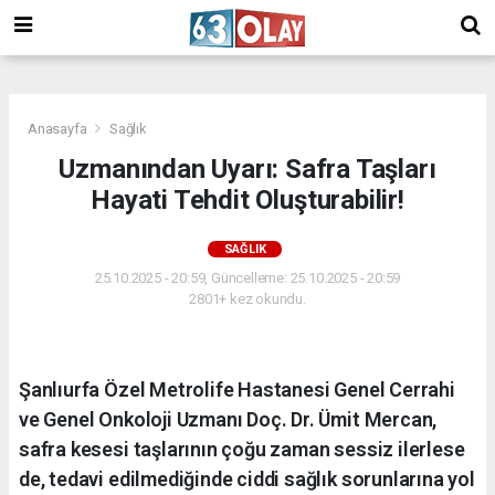
/
Anasayfa
Sağlık
Uzmanından Uyarı: Safra Taşları
Hayati Tehdit Oluşturabilir!
SAĞLIK
25.10.2025 - 20:59, Güncelleme: 25.10.2025 - 20:59
2801+ kez okundu.
Şanlıurfa Özel Metrolife Hastanesi Genel Cerrahi
ve Genel Onkoloji Uzmanı Doç. Dr. Ümit Mercan,
safra kesesi taşlarının çoğu zaman sessiz ilerlese
de, tedavi edilmediğinde ciddi sağlık sorunlarına yol