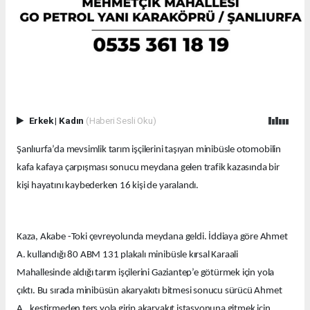
Erkek
|
Kadın
(Haberi Sesli Oku)
Şanlıurfa’da mevsimlik tarım işçilerini taşıyan minibüsle otomobilin
kafa kafaya çarpışması sonucu meydana gelen trafik kazasında bir
kişi hayatını kaybederken 16 kişi de yaralandı.
Kaza, Akabe -Toki çevreyolunda meydana geldi. İddiaya göre Ahmet
A. kullandığı 80 ABM 131 plakalı minibüsle kırsal Karaali
Mahallesinde aldığı tarım işçilerini Gaziantep’e götürmek için yola
çıktı. Bu sırada minibüsün akaryakıtı bitmesi sonucu sürücü Ahmet
A., kestirmeden ters yola girip akaryakıt istasyonuna gitmek için