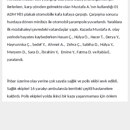
ilerlerken, karşı yönden gelmekte olan Mustafa A.’nın kullandığı 01
ADM 985 plakalı otomobille kafa kafaya çarpıştı. Çarpışma sonucu
hurdaya dönen minibüs ile otomobil şarampole yuvarlandı. Yaralılara
ilk müdahaleyi çevredeki vatandaşlar yaptı. Kazada Mustafa A. olay
yerinde hayatını kaybederken Hasan Ç., Hülya Ö., Hacer T., Derya Y.,
Hayrunnisa Ç., Sedef Y., Ahmet A., Zehra Ç., Sabiha D., Hülya Y.,
Meryem D., Sara D., İbrahim Y., Emine Y., Fatma D. ve Rabia E.
yaralandı.
İhbar üzerine olay yerine çok sayıda sağlık ve polis ekibi sevk edildi.
Sağlık ekipleri 16 yaralıyı ambulansla kentteki çeşitli hastanelere
kaldırdı. Polis ekipleri yolda ikinci bir kaza yaşanmaması için önlem
aldı.
Ekipler kazayla ilgili soruşturma başlattı.