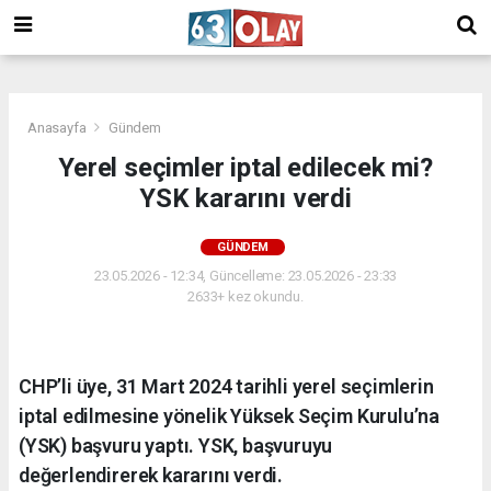
/
Anasayfa
Gündem
Yerel seçimler iptal edilecek mi?
YSK kararını verdi
GÜNDEM
23.05.2026 - 12:34, Güncelleme: 23.05.2026 - 23:33
2633+ kez okundu.
CHP’li üye, 31 Mart 2024 tarihli yerel seçimlerin
iptal edilmesine yönelik Yüksek Seçim Kurulu’na
(YSK) başvuru yaptı. YSK, başvuruyu
değerlendirerek kararını verdi.