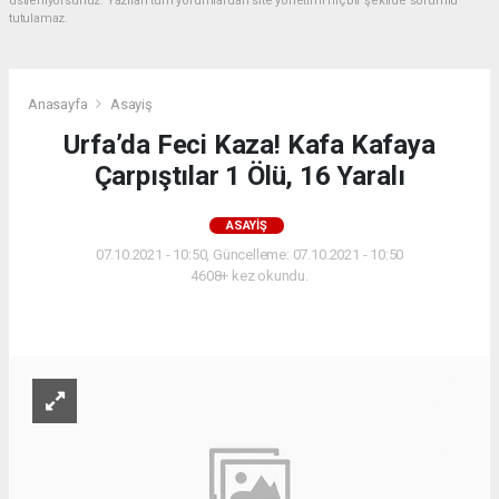
üstleniyorsunuz. Yazılan tüm yorumlardan site yönetimi hiçbir şekilde sorumlu
tutulamaz.
Anasayfa
Asayiş
Urfa’da Feci Kaza! Kafa Kafaya
Çarpıştılar 1 Ölü, 16 Yaralı
ASAYIŞ
07.10.2021 - 10:50, Güncelleme: 07.10.2021 - 10:50
4608+ kez okundu.