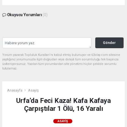
Okuyucu Yorumları
(0)
Gönder
Yorum yazarak Topluluk Kuralları’nı kabul etmiş bulunuyor ve 63olay.com sitesine
yaptığınız yorumunuzla ilgili doğrudan veya dolaylı tüm sorumluluğu tek başınıza
üstleniyorsunuz. Yazılan tüm yorumlardan site yönetimi hiçbir şekilde sorumlu
tutulamaz.
Anasayfa
Asayiş
Urfa’da Feci Kaza! Kafa Kafaya
Çarpıştılar 1 Ölü, 16 Yaralı
ASAYIŞ