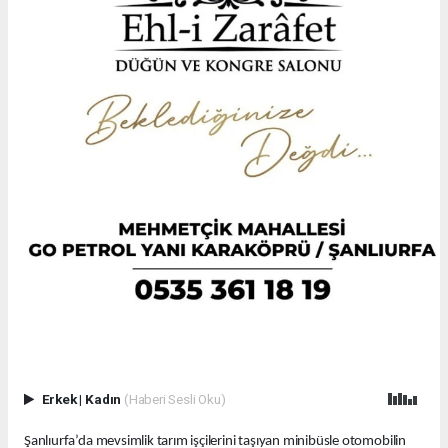
Erkek
|
Kadın
(Haberi Sesli Oku)
Şanlıurfa’da mevsimlik tarım işçilerini taşıyan minibüsle otomobilin