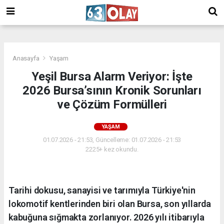
/
Anasayfa
Yaşam
Yeşil Bursa Alarm Veriyor: İşte
2026 Bursa’sının Kronik Sorunları
ve Çözüm Formülleri
YAŞAM
01.07.2026 - 21:53, Güncelleme: 01.07.2026 - 21:53
2225+ kez okundu.
Tarihi dokusu, sanayisi ve tarımıyla Türkiye'nin
lokomotif kentlerinden biri olan Bursa, son yıllarda
kabuğuna sığmakta zorlanıyor. 2026 yılı itibarıyla