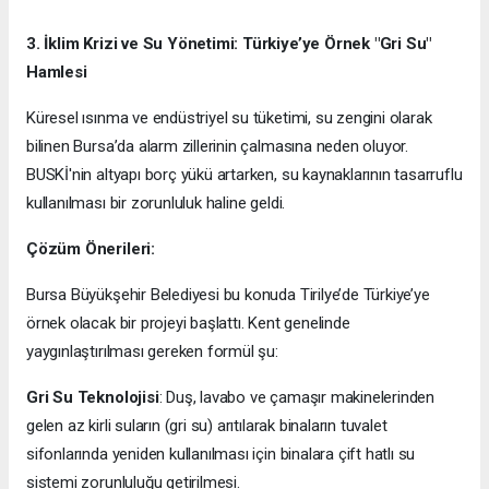
3. İklim Krizi ve Su Yönetimi: Türkiye’ye Örnek "Gri Su"
Hamlesi
Küresel ısınma ve endüstriyel su tüketimi, su zengini olarak
bilinen Bursa’da alarm zillerinin çalmasına neden oluyor.
BUSKİ'nin altyapı borç yükü artarken, su kaynaklarının tasarruflu
kullanılması bir zorunluluk haline geldi.
Çözüm Önerileri:
Bursa Büyükşehir Belediyesi bu konuda Tirilye’de Türkiye’ye
örnek olacak bir projeyi başlattı. Kent genelinde
yaygınlaştırılması gereken formül şu:
Gri Su Teknolojisi
: Duş, lavabo ve çamaşır makinelerinden
gelen az kirli suların (gri su) arıtılarak binaların tuvalet
sifonlarında yeniden kullanılması için binalara çift hatlı su
sistemi zorunluluğu getirilmesi.