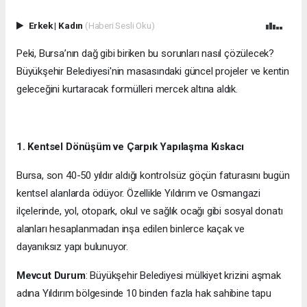
Erkek
|
Kadın
(Haberi Sesli Oku)
Peki, Bursa’nın dağ gibi biriken bu sorunları nasıl çözülecek?
Büyükşehir Belediyesi'nin masasındaki güncel projeler ve kentin
geleceğini kurtaracak formülleri mercek altına aldık.
1. Kentsel Dönüşüm ve Çarpık Yapılaşma Kıskacı
Bursa, son 40-50 yıldır aldığı kontrolsüz göçün faturasını bugün
kentsel alanlarda ödüyor. Özellikle Yıldırım ve Osmangazi
ilçelerinde, yol, otopark, okul ve sağlık ocağı gibi sosyal donatı
alanları hesaplanmadan inşa edilen binlerce kaçak ve
dayanıksız yapı bulunuyor.
Mevcut Durum
: Büyükşehir Belediyesi mülkiyet krizini aşmak
adına Yıldırım bölgesinde 10 binden fazla hak sahibine tapu