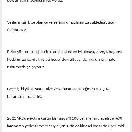
doldurmanın sevincini yaşıyoruz.
Velilerimizin bize olan güvenlerinin omuzlarımıza yüklediği yükün
farkındayız.
Bizler yöntem koleji ekibi olarak daima en iyi olmayı, zirveyi, başarıyı
hedefimize koyduk ve bu hedef doğrultusunda ilk gün ki amatör
ruhumuzla çalışıyoruz.
Geçmiş iki yılda Pandemiye ve kapanmalara rağmen çok güzel
başarılara imza attık.
2021 YKS de eğitim kurumlarımızda %100 veli memnuniyeti ve %90
lara varan yerleştirme oranıyla Şanlıurfa’da kitlesel başarıdaki yerimizi