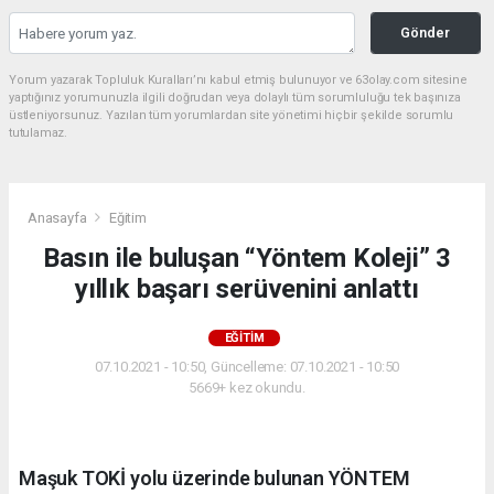
Gönder
Yorum yazarak Topluluk Kuralları’nı kabul etmiş bulunuyor ve 63olay.com sitesine
yaptığınız yorumunuzla ilgili doğrudan veya dolaylı tüm sorumluluğu tek başınıza
üstleniyorsunuz. Yazılan tüm yorumlardan site yönetimi hiçbir şekilde sorumlu
tutulamaz.
Anasayfa
Eğitim
Basın ile buluşan “Yöntem Koleji” 3
yıllık başarı serüvenini anlattı
EĞITIM
07.10.2021 - 10:50, Güncelleme: 07.10.2021 - 10:50
5669+ kez okundu.
Maşuk TOKİ yolu üzerinde bulunan YÖNTEM