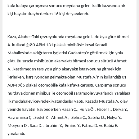
kafa kafaya çarpışması sonucu meydana gelen trafik kazasında bir
kişi hayatını kaybederken 16 kişi de yaralandı.
Kaza, Akabe -Toki çevreyolunda meydana geldi. İddiaya göre Ahmet
A. kullandığı 80 ABM 131 plakalı minibüsle kırsal Karaali
Mahallesinde aldığı tarım işçilerini Gaziantep’e götürmek için yola
çıktı. Bu sırada minibüsün akaryakıtı bitmesi sonucu sürücü Ahmet
A., kestirmeden ters yola girip akaryakıt istasyonuna gitmek için
ilerlerken, karşı yönden gelmekte olan Mustafa A.’nın kullandığı 01
ADM 985 plakalı otomobille kafa kafaya çarpıştı. Çarpışma sonucu
hurdaya dönen minibüs ile otomobil şarampole yuvarlandı. Yaralılara
ilk müdahaleyi çevredeki vatandaşlar yaptı. Kazada Mustafa A. olay
yerinde hayatını kaybederken Hasan Ç., Hülya Ö., Hacer T., Derya Y.,
Hayrunnisa Ç., Sedef Y., Ahmet A., Zehra Ç., Sabiha D., Hülya Y.,
Meryem D., Sara D., İbrahim Y., Emine Y., Fatma D. ve Rabia E.
yaralandı.