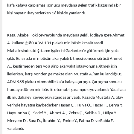
kafa kafaya çarpışması sonucu meydana gelen trafik kazasında bir
kişi hayatını kaybederken 16 kişi de yaralandı.
Kaza, Akabe -Toki çevreyolunda meydana geldi. İddiaya göre Ahmet
A. kullandığı 80 ABM 131 plakalı minibüsle kırsal Karaali
Mahallesinde aldığı tarım işçilerini Gaziantep’e götürmek için yola
çıktı. Bu sırada minibüsün akaryakıtı bitmesi sonucu sürücü Ahmet
A., kestirmeden ters yola girip akaryakıt istasyonuna gitmek için
ilerlerken, karşı yönden gelmekte olan Mustafa A.’nın kullandığı 01
ADM 985 plakalı otomobille kafa kafaya çarpıştı. Çarpışma sonucu
hurdaya dönen minibüs ile otomobil şarampole yuvarlandı. Yaralılara
ilk müdahaleyi çevredeki vatandaşlar yaptı. Kazada Mustafa A. olay
yerinde hayatını kaybederken Hasan Ç., Hülya Ö., Hacer T., Derya Y.,
Hayrunnisa Ç., Sedef Y., Ahmet A., Zehra Ç., Sabiha D., Hülya Y.,
Meryem D., Sara D., İbrahim Y., Emine Y., Fatma D. ve Rabia E.
yaralandı.