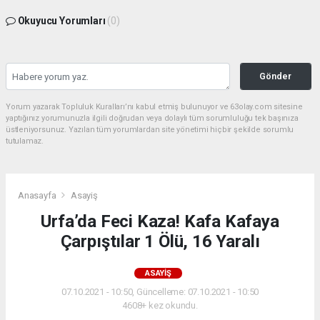
Okuyucu Yorumları
(0)
Gönder
Yorum yazarak Topluluk Kuralları’nı kabul etmiş bulunuyor ve 63olay.com sitesine
yaptığınız yorumunuzla ilgili doğrudan veya dolaylı tüm sorumluluğu tek başınıza
üstleniyorsunuz. Yazılan tüm yorumlardan site yönetimi hiçbir şekilde sorumlu
tutulamaz.
Anasayfa
Asayiş
Urfa’da Feci Kaza! Kafa Kafaya
Çarpıştılar 1 Ölü, 16 Yaralı
ASAYIŞ
07.10.2021 - 10:50, Güncelleme: 07.10.2021 - 10:50
4608+ kez okundu.