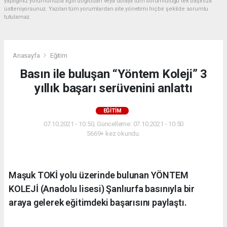
yaptığınız yorumunuzla ilgili doğrudan veya dolaylı tüm sorumluluğu tek başınıza
üstleniyorsunuz. Yazılan tüm yorumlardan site yönetimi hiçbir şekilde sorumlu
tutulamaz.
Anasayfa
Eğitim
Basın ile buluşan “Yöntem Koleji” 3
yıllık başarı serüvenini anlattı
EĞITIM
07.10.2021 - 10:50, Güncelleme: 07.10.2021 - 10:50
5669+ kez okundu.
Maşuk TOKİ yolu üzerinde bulunan YÖNTEM
KOLEJİ (Anadolu lisesi) Şanlıurfa basınıyla bir
araya gelerek eğitimdeki başarısını paylaştı.