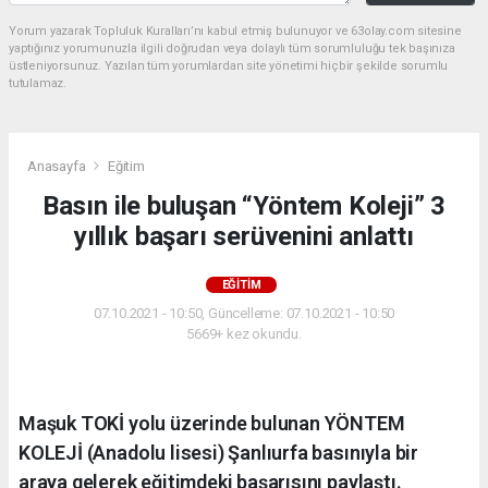
Yorum yazarak Topluluk Kuralları’nı kabul etmiş bulunuyor ve 63olay.com sitesine
yaptığınız yorumunuzla ilgili doğrudan veya dolaylı tüm sorumluluğu tek başınıza
üstleniyorsunuz. Yazılan tüm yorumlardan site yönetimi hiçbir şekilde sorumlu
tutulamaz.
Anasayfa
Eğitim
Basın ile buluşan “Yöntem Koleji” 3
yıllık başarı serüvenini anlattı
EĞITIM
07.10.2021 - 10:50, Güncelleme: 07.10.2021 - 10:50
5669+ kez okundu.
Maşuk TOKİ yolu üzerinde bulunan YÖNTEM
KOLEJİ (Anadolu lisesi) Şanlıurfa basınıyla bir
araya gelerek eğitimdeki başarısını paylaştı.