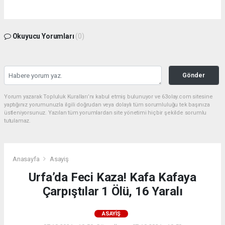
Okuyucu Yorumları
(0)
Gönder
Yorum yazarak Topluluk Kuralları’nı kabul etmiş bulunuyor ve 63olay.com sitesine
yaptığınız yorumunuzla ilgili doğrudan veya dolaylı tüm sorumluluğu tek başınıza
üstleniyorsunuz. Yazılan tüm yorumlardan site yönetimi hiçbir şekilde sorumlu
tutulamaz.
Anasayfa
Asayiş
Urfa’da Feci Kaza! Kafa Kafaya
Çarpıştılar 1 Ölü, 16 Yaralı
ASAYIŞ