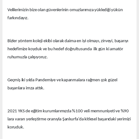
Velilerimizin bize olan güvenlerinin omuzlarımıza yüklediği yükün
farkındayız.
Bizler yöntem koleji ekibi olarak daima en iyi olmayı, zirveyi, başarıyı
hedefimize koyduk ve bu hedef doğrultusunda ilk gün ki amatör
ruhumuzla çalışıyoruz.
Geçmiş iki yılda Pandemiye ve kapanmalara rağmen çok güzel
başarılara imza attık.
2021 YKS de eğitim kurumlarımızda %100 veli memnuniyeti ve %90
lara varan yerleştirme oranıyla Şanlıurfa’da kitlesel başarıdaki yerimizi
koruduk.