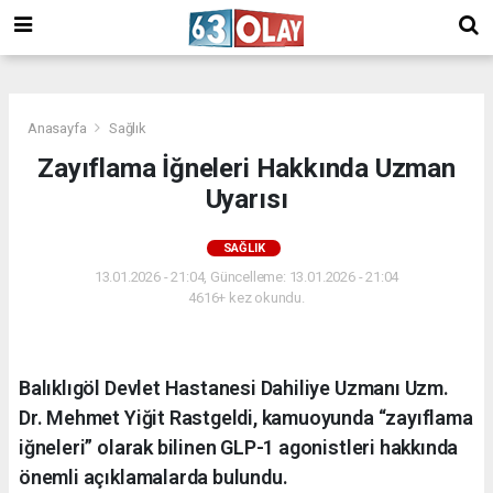
/
Anasayfa
Sağlık
Zayıflama İğneleri Hakkında Uzman
Uyarısı
SAĞLIK
13.01.2026 - 21:04, Güncelleme: 13.01.2026 - 21:04
4616+ kez okundu.
Balıklıgöl Devlet Hastanesi Dahiliye Uzmanı Uzm.
Dr. Mehmet Yiğit Rastgeldi, kamuoyunda “zayıflama
iğneleri” olarak bilinen GLP-1 agonistleri hakkında
önemli açıklamalarda bulundu.