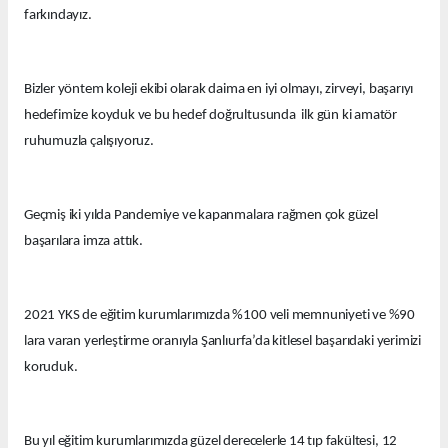
farkındayız.
Bizler yöntem koleji ekibi olarak daima en iyi olmayı, zirveyi, başarıyı
hedefimize koyduk ve bu hedef doğrultusunda ilk gün ki amatör
ruhumuzla çalışıyoruz.
Geçmiş iki yılda Pandemiye ve kapanmalara rağmen çok güzel
başarılara imza attık.
2021 YKS de eğitim kurumlarımızda %100 veli memnuniyeti ve %90
lara varan yerleştirme oranıyla Şanlıurfa’da kitlesel başarıdaki yerimizi
koruduk.
Bu yıl eğitim kurumlarımızda güzel derecelerle 14 tıp fakültesi, 12