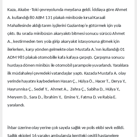
Kaza, Akabe -Toki çevreyolunda meydana geldi. İddiaya göre Ahmet
A. kullandığı 80 ABM 131 plakalı minibüsle kırsal Karaali
Mahallesinde aldığı tarım işçilerini Gaziantep’e götürmek için yola
çıktı. Bu sırada minibüsün akaryakıtı bitmesi sonucu sürücü Ahmet
A., kestirmeden ters yola girip akaryakıt istasyonuna gitmek için
ilerlerken, karşı yönden gelmekte olan Mustafa A.’nın kullandığı 01
ADM 985 plakalı otomobille kafa kafaya çarpıştı. Çarpışma sonucu
hurdaya dönen minibüs ile otomobil şarampole yuvarlandı. Yaralılara
ilk müdahaleyi çevredeki vatandaşlar yaptı. Kazada Mustafa A. olay
yerinde hayatını kaybederken Hasan Ç., Hülya Ö., Hacer T., Derya Y.,
Hayrunnisa Ç., Sedef Y., Ahmet A., Zehra Ç., Sabiha D., Hülya Y.,
Meryem D., Sara D., İbrahim Y., Emine Y., Fatma D. ve Rabia E.
yaralandı.
İhbar üzerine olay yerine çok sayıda sağlık ve polis ekibi sevk edildi.
Sağlık ekipleri 16 yaralıyı ambulansla kentteki çeşitli hastanelere