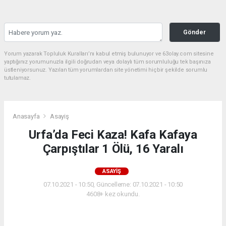
Gönder
Yorum yazarak Topluluk Kuralları’nı kabul etmiş bulunuyor ve 63olay.com sitesine
yaptığınız yorumunuzla ilgili doğrudan veya dolaylı tüm sorumluluğu tek başınıza
üstleniyorsunuz. Yazılan tüm yorumlardan site yönetimi hiçbir şekilde sorumlu
tutulamaz.
Anasayfa
Asayiş
Urfa’da Feci Kaza! Kafa Kafaya
Çarpıştılar 1 Ölü, 16 Yaralı
ASAYIŞ
07.10.2021 - 10:50, Güncelleme: 07.10.2021 - 10:50
4608+ kez okundu.