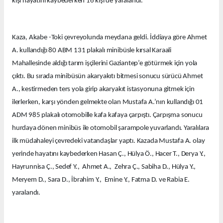
kişi hayatını kaybederken 16 kişi de yaralandı.
Kaza, Akabe -Toki çevreyolunda meydana geldi. İddiaya göre Ahmet
A. kullandığı 80 ABM 131 plakalı minibüsle kırsal Karaali
Mahallesinde aldığı tarım işçilerini Gaziantep’e götürmek için yola
çıktı. Bu sırada minibüsün akaryakıtı bitmesi sonucu sürücü Ahmet
A., kestirmeden ters yola girip akaryakıt istasyonuna gitmek için
ilerlerken, karşı yönden gelmekte olan Mustafa A.’nın kullandığı 01
ADM 985 plakalı otomobille kafa kafaya çarpıştı. Çarpışma sonucu
hurdaya dönen minibüs ile otomobil şarampole yuvarlandı. Yaralılara
ilk müdahaleyi çevredeki vatandaşlar yaptı. Kazada Mustafa A. olay
yerinde hayatını kaybederken Hasan Ç., Hülya Ö., Hacer T., Derya Y.,
Hayrunnisa Ç., Sedef Y., Ahmet A., Zehra Ç., Sabiha D., Hülya Y.,
Meryem D., Sara D., İbrahim Y., Emine Y., Fatma D. ve Rabia E.
yaralandı.