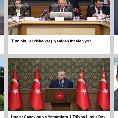
Tüm okullar riske karşı yeniden inceleniyor
İmalat Sanayine ve Yatırımlara 1 Trilyon Liralık Dev