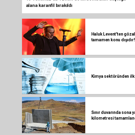
alana karanfil bırakıldı
Haluk Levent'ten göza
tamamen konu dışıdır!
Kimya sektöründen ilk 
Sınır duvarında sona ya
kilometresi tamamlan