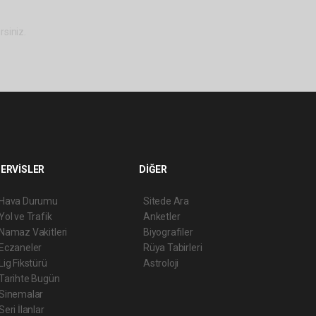
rsiniz.
ERVİSLER
DİĞER
Hava Durumu
Sitede Ara
Yol ve Trafik
Anketler
Namaz Vakitleri
Biyografiler
Eczaneler
Rüya Tabirleri
Lig Fikstürü
Astroloji
Tarihte Bugün
Sinemalar
Seri İlanlar