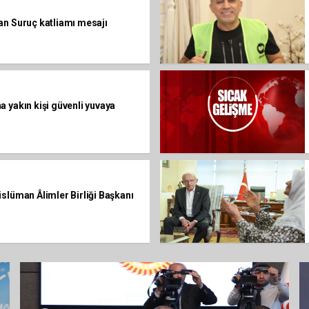
an Suruç katliamı mesajı
 yakın kişi güvenli yuvaya
slüman Âlimler Birliği Başkanı