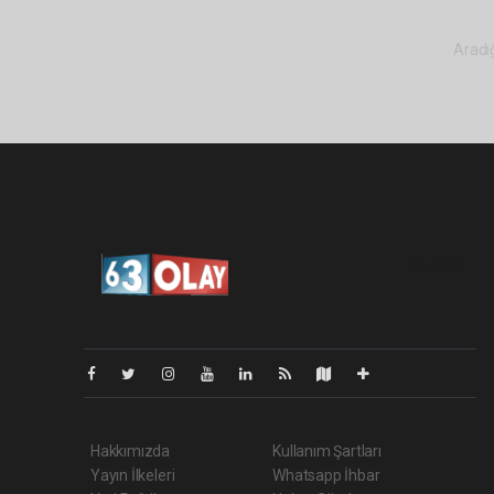
Aradığ
Lite-0.038
Hakkımızda
Kullanım Şartları
Yayın İlkeleri
Whatsapp İhbar