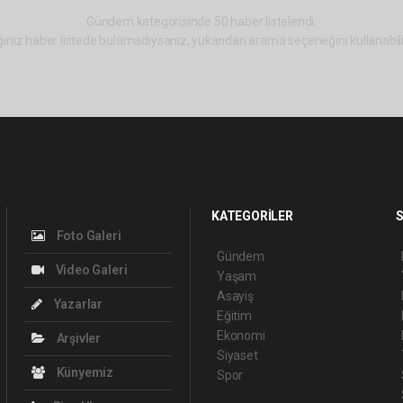
Gündem kategorisinde 50 haber listelendi.
ınız haber listede bulamadıysanız, yukarıdan arama seçeneğini kullanabili
KATEGORİLER
S
Foto Galeri
Gündem
Video Galeri
Yaşam
Asayiş
Yazarlar
Eğitim
Ekonomi
Arşivler
Siyaset
Künyemiz
Spor