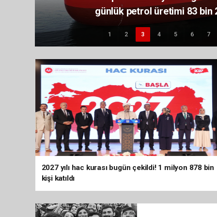
günlük petrol üretimi 83 bin 
1
2
3
4
5
6
7
2027 yılı hac kurası bugün çekildi! 1 milyon 878 bin
kişi katıldı