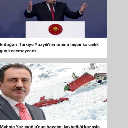
Erdoğan: Türkiye Yüzyılı'nın önünü hiçbir karanlık
güç kesemeyecek
Muhsin Yazıcıoğlu'nun hayatını kaybettiği kazayla