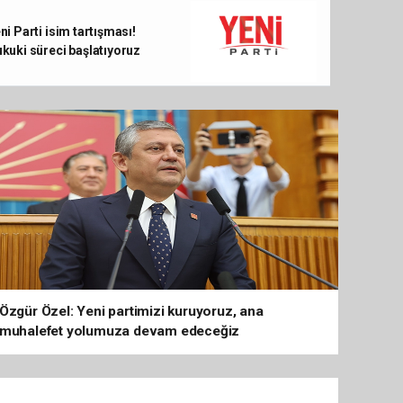
Ömer Çelik: 2 yıllık çalışmanın en önemli aşam
ni Parti isim tartışması!
kuki süreci başlatıyoruz
Özgür Özel: Yeni partimizi kuruyoruz, ana
muhalefet yolumuza devam edeceğiz