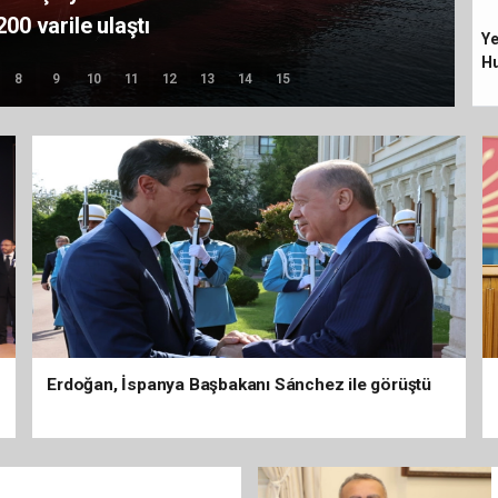
200 varile ulaştı
Ye
Hu
8
9
10
11
12
13
14
15
Erdoğan, İspanya Başbakanı Sánchez ile görüştü