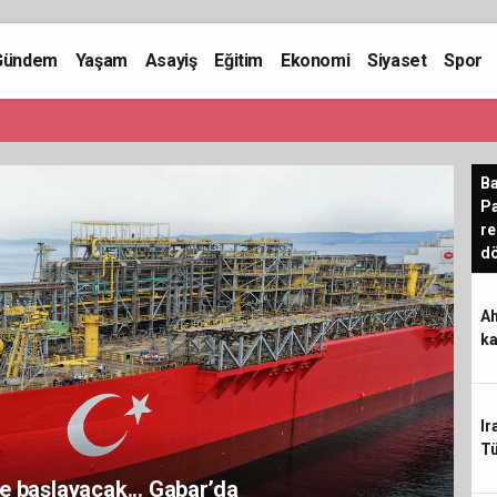
Gündem
Yaşam
Asayiş
Eğitim
Ekonomi
Siyaset
Spor
Ba
Pa
re
d
Ah
ka
Ir
Tü
e başlayacak... Gabar’da