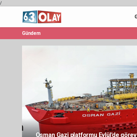
/
Gündem
Osman Gazi platformu Eylül'de görev