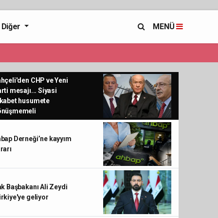
Diğer
MENÜ
hçeli'den CHP ve Yeni
rti mesajı... Siyasi
kabet husumete
önüşmemeli
bap Derneği’ne kayyım
rarı
ak Başbakanı Ali Zeydi
rkiye'ye geliyor