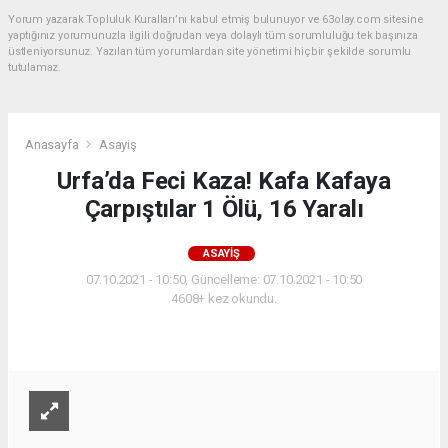
Yorum yazarak Topluluk Kuralları’nı kabul etmiş bulunuyor ve 63olay.com sitesine
yaptığınız yorumunuzla ilgili doğrudan veya dolaylı tüm sorumluluğu tek başınıza
üstleniyorsunuz. Yazılan tüm yorumlardan site yönetimi hiçbir şekilde sorumlu
tutulamaz.
Anasayfa
Asayiş
Urfa’da Feci Kaza! Kafa Kafaya
Çarpıştılar 1 Ölü, 16 Yaralı
ASAYIŞ
07.10.2021 - 10:50, Güncelleme: 07.10.2021 - 10:50
4608+ kez okundu.