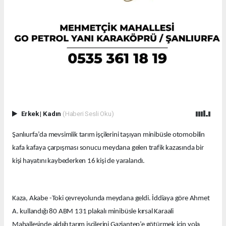
Erkek
|
Kadın
(Haberi Sesli Oku)
Şanlıurfa’da mevsimlik tarım işçilerini taşıyan minibüsle otomobilin
kafa kafaya çarpışması sonucu meydana gelen trafik kazasında bir
kişi hayatını kaybederken 16 kişi de yaralandı.
Kaza, Akabe -Toki çevreyolunda meydana geldi. İddiaya göre Ahmet
A. kullandığı 80 ABM 131 plakalı minibüsle kırsal Karaali
Mahallesinde aldığı tarım işçilerini Gaziantep’e götürmek için yola