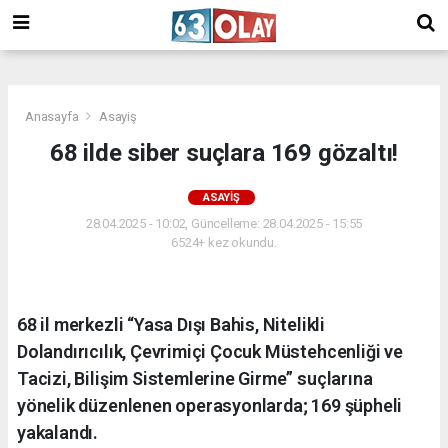
/
Anasayfa
Asayiş
68 ilde siber suçlara 169 gözaltı!
ASAYIŞ
28.04.2025 - 10:02, Güncelleme: 28.04.2025 - 15:55
6524+ kez okundu.
68 il merkezli “Yasa Dışı Bahis, Nitelikli
Dolandırıcılık, Çevrimiçi Çocuk Müstehcenliği ve
Tacizi, Bilişim Sistemlerine Girme” suçlarına
yönelik düzenlenen operasyonlarda; 169 şüpheli
yakalandı.