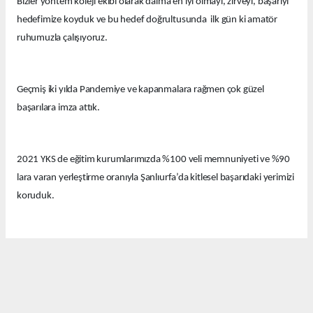
Bizler yöntem koleji ekibi olarak daima en iyi olmayı, zirveyi, başarıyı
hedefimize koyduk ve bu hedef doğrultusunda ilk gün ki amatör
ruhumuzla çalışıyoruz.
Geçmiş iki yılda Pandemiye ve kapanmalara rağmen çok güzel
başarılara imza attık.
2021 YKS de eğitim kurumlarımızda %100 veli memnuniyeti ve %90
lara varan yerleştirme oranıyla Şanlıurfa’da kitlesel başarıdaki yerimizi
koruduk.
Bu yıl eğitim kurumlarımızda güzel derecelerle 14 tıp fakültesi, 12
hukuk fakültesi ve onlarca diğer farklı seçkin bölümlere öğrenciler
yerleştirdik.