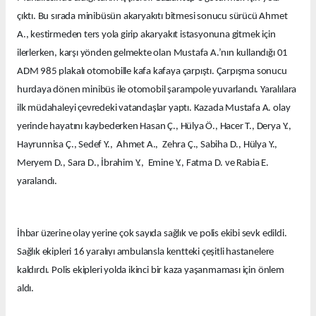
çıktı. Bu sırada minibüsün akaryakıtı bitmesi sonucu sürücü Ahmet
A., kestirmeden ters yola girip akaryakıt istasyonuna gitmek için
ilerlerken, karşı yönden gelmekte olan Mustafa A.’nın kullandığı 01
ADM 985 plakalı otomobille kafa kafaya çarpıştı. Çarpışma sonucu
hurdaya dönen minibüs ile otomobil şarampole yuvarlandı. Yaralılara
ilk müdahaleyi çevredeki vatandaşlar yaptı. Kazada Mustafa A. olay
yerinde hayatını kaybederken Hasan Ç., Hülya Ö., Hacer T., Derya Y.,
Hayrunnisa Ç., Sedef Y., Ahmet A., Zehra Ç., Sabiha D., Hülya Y.,
Meryem D., Sara D., İbrahim Y., Emine Y., Fatma D. ve Rabia E.
yaralandı.
İhbar üzerine olay yerine çok sayıda sağlık ve polis ekibi sevk edildi.
Sağlık ekipleri 16 yaralıyı ambulansla kentteki çeşitli hastanelere
kaldırdı. Polis ekipleri yolda ikinci bir kaza yaşanmaması için önlem
aldı.