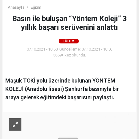
Anasayfa
Eğitim
Basın ile buluşan “Yöntem Koleji” 3
yıllık başarı serüvenini anlattı
EĞITIM
07.10.2021 - 10:50, Güncelleme: 07.10.2021 - 10:50
5669+ kez okundu.
Maşuk TOKİ yolu üzerinde bulunan YÖNTEM
KOLEJİ (Anadolu lisesi) Şanlıurfa basınıyla bir
araya gelerek eğitimdeki başarısını paylaştı.