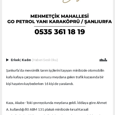
Erkek
|
Kadın
(Haberi Sesli Oku)
Şanlıurfa’da mevsimlik tarım işçilerini taşıyan minibüsle otomobilin
kafa kafaya çarpışması sonucu meydana gelen trafik kazasında bir
kişi hayatını kaybederken 16 kişi de yaralandı.
Kaza, Akabe -Toki çevreyolunda meydana geldi. İddiaya göre Ahmet
A. kullandığı 80 ABM 131 plakalı minibüsle kırsal Karaali