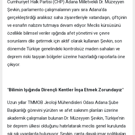
Cumhuriyet Halk Partisi (CHP) Adana Milletvekili Dr. Müzeyyen
Şevkin, parlamento çalışmalarının yanı sıra Adana’da
gerçekleştirdiği aralıksız saha ziyaretleriyle vatandaşın, çiftçinin
ve esnafın nabzını tutmaya devam ediyor. Meclis kürsüsünü
özellikle bilimsel veriler ışığında afet yönetimi ve çevre
sorunlarını dile getirmek için aktif olarak kullanan Şevkin, son
dönemde Türkiye genelindeki kontrolsüz maden sahaları ve
deprem riski taşıyan bölgeler üzerine hazırladığı raporlarla öne
çıkıyor.
"Bilimin Işığında Dirençli Kentler İnşa Etmek Zorundayız"
Uzun yıllar TMMOB Jeoloji Mühendisleri Odası Adana Şube
Başkanlığı görevini yürüten ve afet sakınım planları üzerine
akademik çalışmaları bulunan Dr. Müzeyyen Şevkin, Türkiye’nin
bir deprem ülkesi olduğunu hatırlatarak meclis genel kurulunda
sık sık uyarılarda bulunuyor. Şevkin, ranta dayalı imar politikaları