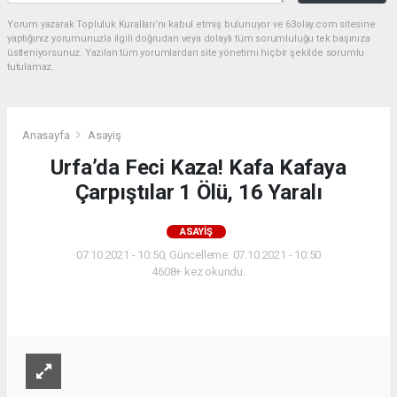
Yorum yazarak Topluluk Kuralları’nı kabul etmiş bulunuyor ve 63olay.com sitesine
yaptığınız yorumunuzla ilgili doğrudan veya dolaylı tüm sorumluluğu tek başınıza
üstleniyorsunuz. Yazılan tüm yorumlardan site yönetimi hiçbir şekilde sorumlu
tutulamaz.
Anasayfa
Asayiş
Urfa’da Feci Kaza! Kafa Kafaya
Çarpıştılar 1 Ölü, 16 Yaralı
ASAYIŞ
07.10.2021 - 10:50, Güncelleme: 07.10.2021 - 10:50
4608+ kez okundu.