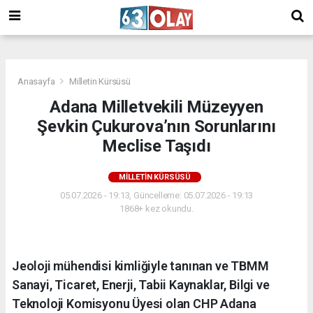
/
Anasayfa
Milletin Kürsüsü
Adana Milletvekili Müzeyyen
Şevkin Çukurova’nın Sorunlarını
Meclise Taşıdı
MILLETIN KÜRSÜSÜ
05.07.2026 - 19:13, Güncelleme: 05.07.2026 - 19:13
1868+ kez okundu.
Jeoloji mühendisi kimliğiyle tanınan ve TBMM
Sanayi, Ticaret, Enerji, Tabii Kaynaklar, Bilgi ve
Teknoloji Komisyonu Üyesi olan CHP Adana