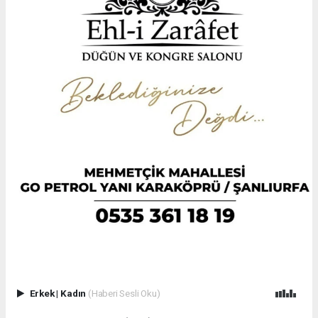
Erkek
|
Kadın
(Haberi Sesli Oku)