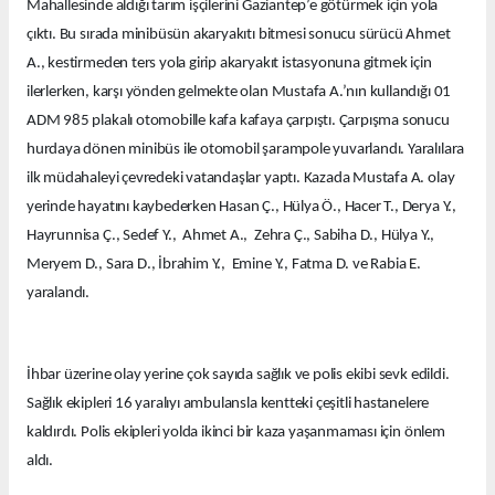
Mahallesinde aldığı tarım işçilerini Gaziantep’e götürmek için yola
çıktı. Bu sırada minibüsün akaryakıtı bitmesi sonucu sürücü Ahmet
A., kestirmeden ters yola girip akaryakıt istasyonuna gitmek için
ilerlerken, karşı yönden gelmekte olan Mustafa A.’nın kullandığı 01
ADM 985 plakalı otomobille kafa kafaya çarpıştı. Çarpışma sonucu
hurdaya dönen minibüs ile otomobil şarampole yuvarlandı. Yaralılara
ilk müdahaleyi çevredeki vatandaşlar yaptı. Kazada Mustafa A. olay
yerinde hayatını kaybederken Hasan Ç., Hülya Ö., Hacer T., Derya Y.,
Hayrunnisa Ç., Sedef Y., Ahmet A., Zehra Ç., Sabiha D., Hülya Y.,
Meryem D., Sara D., İbrahim Y., Emine Y., Fatma D. ve Rabia E.
yaralandı.
İhbar üzerine olay yerine çok sayıda sağlık ve polis ekibi sevk edildi.
Sağlık ekipleri 16 yaralıyı ambulansla kentteki çeşitli hastanelere
kaldırdı. Polis ekipleri yolda ikinci bir kaza yaşanmaması için önlem
aldı.