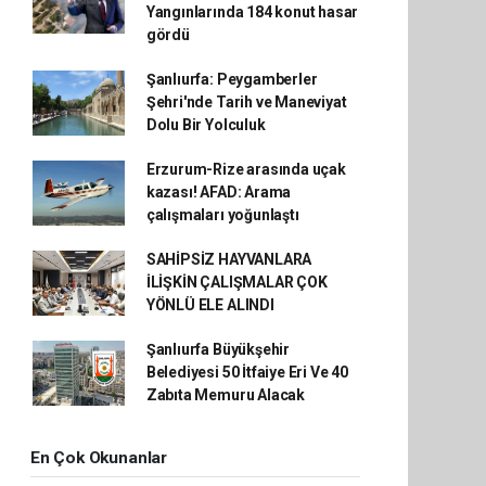
Yangınlarında 184 konut hasar
gördü
Şanlıurfa: Peygamberler
Şehri'nde Tarih ve Maneviyat
Dolu Bir Yolculuk
Erzurum-Rize arasında uçak
kazası! AFAD: Arama
çalışmaları yoğunlaştı
SAHİPSİZ HAYVANLARA
İLİŞKİN ÇALIŞMALAR ÇOK
YÖNLÜ ELE ALINDI
Şanlıurfa Büyükşehir
Belediyesi 50 İtfaiye Eri Ve 40
Zabıta Memuru Alacak
En Çok Okunanlar