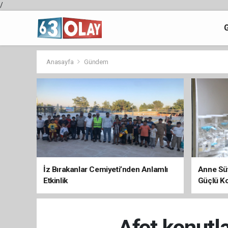
/
Anasayfa
Gündem
İz Bırakanlar Cemiyeti’nden Anlamlı
Anne Süt
Etkinlik
Güçlü K
Afet konutla