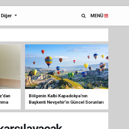
Diğer
MENÜ
az'dan
Bölgenin Kalbi Kapadokya’nın
unma
Başkenti Nevşehir’in Güncel Sorunları
ve Çözüm Haritası
 karşılayacak