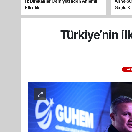
İz Bırakanlar Cemiyeti’nden Anlamlı
Anne Süt
Etkinlik
Güçlü K
Türkiye’nin i
YA