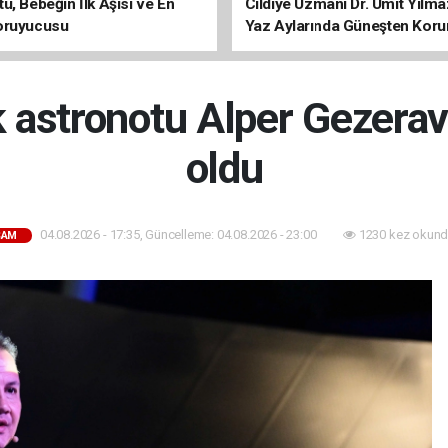
ü, Bebeğin İlk Aşısı ve En
Cildiye Uzmanı Dr. Ümit Yılm
oruyucusu
Yaz Aylarında Güneşten Kor
Uyarısı
lk astronotu Alper Gezera
oldu
04.08.2026 - 17:35, Güncelleme: 04.08.2026 - 23:00
1230 kez okund
ŞAM