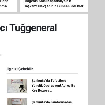
az'dan
Bölgenin Kalbi Kapadokya’nın
unma
Başkenti Nevşehir’in Güncel Sorunları
ve Çözüm Haritası
vcı Tuğgeneral
u.
İlginizi Çekebilir
Şanlıurfa’da Tefecilere
Yönelik Operasyon! Adres Bu
Kez Bozova…
Şanlıurfa’da Jandarmadan