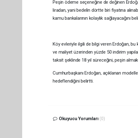
Peşin ödeme seçeneğine de değinen Erdoğan,
liradan, yani bedelin dörtte biri fiyatına alı
kamu bankalarının kolaylık sağlayacağını belir
Köy evleriyle ilgili de bilgi veren Erdoğan, b
ve maliyet üzerinden yüzde 50 indirim yapılac
taksit şeklinde 18 yıl süreceğini, peşin almak
Cumhurbaşkanı Erdoğan, açıklanan modelle a
hedeflendiğini belirtti.
Okuyucu Yorumları
(0)