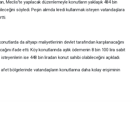
 Meclis’te yapılacak düzenlemeyle konutların yaklaşık 484 bin
nabileceğini söyledi. Peşin alımda kredi kullanmak isteyen vatandaşlara
tti.
u konutlarda da altyapı maliyetlerinin devlet tarafından karşılanacağını
ağını ifade etti. Köy konutlarında aylık ödemenin 8 bin 100 lira sabit
 isteyenlerin ise 448 bin liradan konut sahibi olabileceğini açıkladı.
fet bölgelerinde vatandaşların konutlarına daha kolay erişiminin