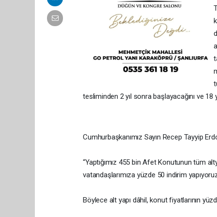
T
k
d
a
t
m
t
tesliminden 2 yıl sonra başlayacağını ve 18 
Cumhurbaşkanımız Sayın Recep Tayyip Erd
“Yaptığımız 455 bin Afet Konutunun tüm altyap
vatandaşlarımıza yüzde 50 indirim yapıyoruz
Böylece alt yapı dâhil, konut fiyatlarının yüz