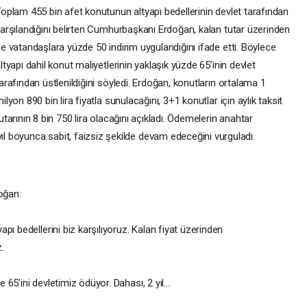
oplam 455 bin afet konutunun altyapı bedellerinin devlet tarafından
arşılandığını belirten Cumhurbaşkanı Erdoğan, kalan tutar üzerinden
e vatandaşlara yüzde 50 indirim uygulandığını ifade etti. Böylece
ltyapı dahil konut maliyetlerinin yaklaşık yüzde 65’inin devlet
arafından üstlenildiğini söyledi. Erdoğan, konutların ortalama 1
ilyon 890 bin lira fiyatla sunulacağını, 3+1 konutlar için aylık taksit
utarının 8 bin 750 lira olacağını açıkladı. Ödemelerin anahtar
yıl boyunca sabit, faizsiz şekilde devam edeceğini vurguladı.
oğan:
ı bedellerini biz karşılıyoruz. Kalan fiyat üzerinden
.
de 65’ini devletimiz ödüyor. Dahası, 2 yıl…