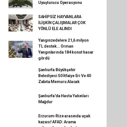
Uyuşturucu Operasyonu
SAHİPSİZ HAYVANLARA
İLİŞKİN ÇALIŞMALAR ÇOK
YÖNLÜ ELE ALINDI
Yangınzedelere 21,6 milyon
TL destek... Orman
Yangınlarında 184 konut hasar
gördü
Şanlıurfa Büyükşehir
Belediyesi 50 İtfaiye Eri Ve 40
Zabıta Memuru Alacak
Şanlıurfa'da Hasta Yakınları
Mağdur
Erzurum-Rize arasında uçak
kazası! AFAD: Arama