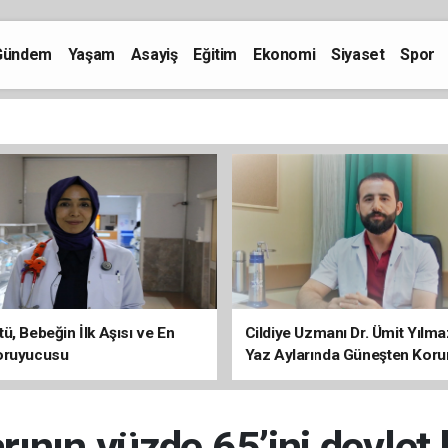
Gündem
Yaşam
Asayiş
Eğitim
Ekonomi
Siyaset
Spor
ü, Bebeğin İlk Aşısı ve En
Cildiye Uzmanı Dr. Ümit Yılm
oruyucusu
Yaz Aylarında Güneşten Kor
Uyarısı
rının yüzde 65’ini devlet