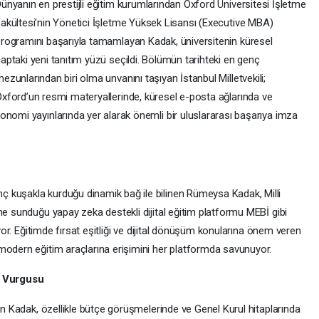
ünyanın en prestijli eğitim kurumlarından Oxford Üniversitesi İşletme
akültesi’nin Yönetici İşletme Yüksek Lisansı (Executive MBA)
rogramını başarıyla tamamlayan Kadak, üniversitenin küresel
aptaki yeni tanıtım yüzü seçildi. Bölümün tarihteki en genç
ezunlarından biri olma unvanını taşıyan İstanbul Milletvekili;
xford’un resmi materyallerinde, küresel e-posta ağlarında ve
onomi yayınlarında yer alarak önemli bir uluslararası başarıya imza
 kuşakla kurduğu dinamik bağ ile bilinen Rümeysa Kadak, Milli
ne sunduğu yapay zeka destekli dijital eğitim platformu MEBİ gibi
uyor. Eğitimde fırsat eşitliği ve dijital dönüşüm konularına önem veren
modern eğitim araçlarına erişimini her platformda savunuyor.
m Vurgusu
nen Kadak, özellikle bütçe görüşmelerinde ve Genel Kurul hitaplarında