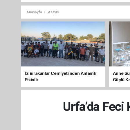
Anasayfa
Asayiş
İz Bırakanlar Cemiyeti’nden Anlamlı
Anne Süt
Etkinlik
Güçlü K
Urfa’da Feci 