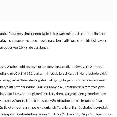
anlıurfa’da mevsimlik tarım işçilerini taşıyan minibüsle otomobilin kafa
afaya çarpışması sonucu meydana gelen trafik kazasında bir kişi hayatını
aybederken 16 kişi de yaralandı.
aza, Akabe -Toki çevreyolunda meydana geldi. İddiaya göre Ahmet A.
ullandığı 80 ABM 131 plakalı minibüsle kırsal Karaali Mahallesinde aldığı
arım işçilerini Gaziantep’e götürmek için yola çıktı. Bu sırada minibüsün
karyakıtı bitmesi sonucu sürücü Ahmet A., kestirmeden ters yola girip
karyakıt istasyonuna gitmek için ilerlerken, karşı yönden gelmekte olan
ustafa A.’nın kullandığı 01 ADM 985 plakalı otomobille kafa kafaya
 ile otomobil şarampole yuvarlandı. Yaralılara ilk müdahaleyi çevredeki
de hayatını kaybederken Hasan Ç., Hülya Ö., Hacer T., Derya Y., Hayrunnisa