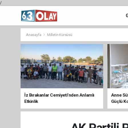
/
Anasayfa
Milletin Kürsüsü
İz Bırakanlar Cemiyeti’nden Anlamlı
Anne Süt
Etkinlik
Güçlü K
AK Partili