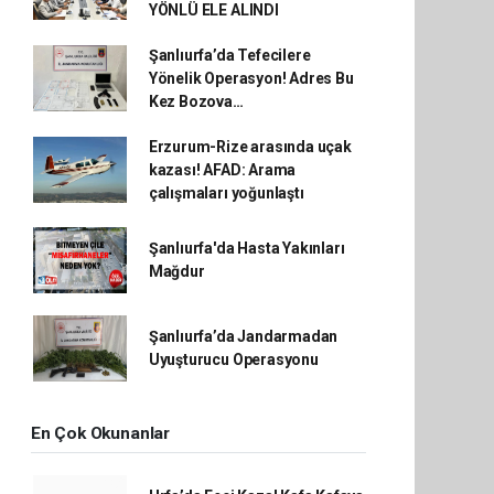
YÖNLÜ ELE ALINDI
Şanlıurfa’da Tefecilere
Yönelik Operasyon! Adres Bu
Kez Bozova…
Erzurum-Rize arasında uçak
kazası! AFAD: Arama
çalışmaları yoğunlaştı
Şanlıurfa'da Hasta Yakınları
Mağdur
Şanlıurfa’da Jandarmadan
Uyuşturucu Operasyonu
En Çok Okunanlar