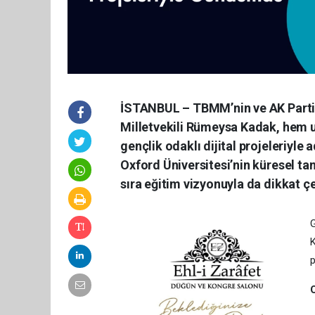
İSTANBUL – TBMM’nin ve AK Parti’ni
Milletvekili Rümeysa Kadak, hem u
gençlik odaklı dijital projeleriyl
Oxford Üniversitesi’nin küresel tan
sıra eğitim vizyonuyla da dikkat çe
G
K
p