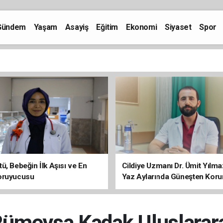
Gündem
Yaşam
Asayiş
Eğitim
Ekonomi
Siyaset
Spor
ü, Bebeğin İlk Aşısı ve En
Cildiye Uzmanı Dr. Ümit Yılm
oruyucusu
Yaz Aylarında Güneşten Kor
Uyarısı
 Rümeysa Kadak Uluslarar