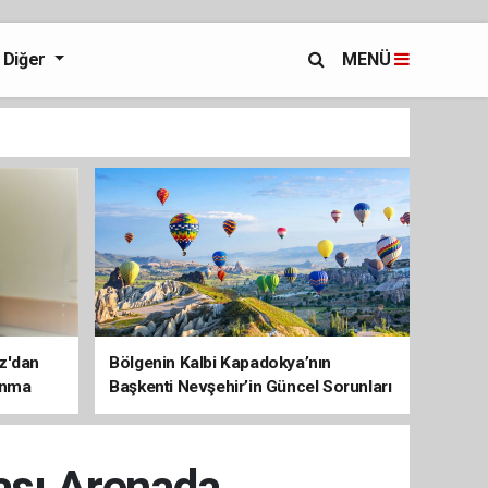
Diğer
MENÜ
az'dan
Bölgenin Kalbi Kapadokya’nın
unma
Başkenti Nevşehir’in Güncel Sorunları
ve Çözüm Haritası
ası Arenada