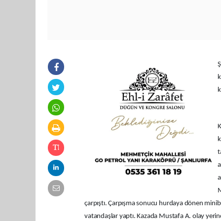
Ş
k
k
K
k
t
a
a
M
çarpıştı. Çarpışma sonucu hurdaya dönen minibüs
vatandaşlar yaptı. Kazada Mustafa A. olay yerin