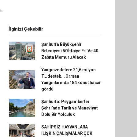
du.
İlginizi Çekebilir
Şanlıurfa Büyükşehir
Belediyesi 50 İtfaiye Eri Ve 40
Zabıta Memuru Alacak
Yangınzedelere 21,6 milyon
TL destek... Orman
Yangınlarında 184 konut hasar
gördü
Şanlıurfa: Peygamberler
Şehri'nde Tarih ve Maneviyat
Dolu Bir Yolculuk
SAHİPSİZ HAYVANLARA
İLİŞKİN ÇALIŞMALAR ÇOK