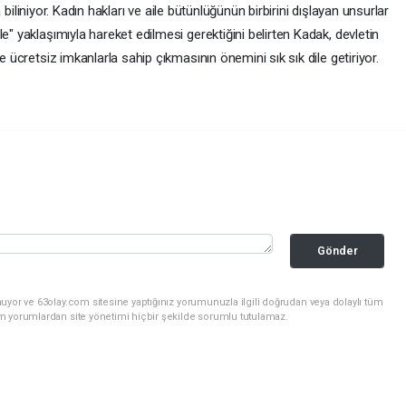
la biliniyor. Kadın hakları ve aile bütünlüğünün birbirini dışlayan unsurlar
e" yaklaşımıyla hareket edilmesi gerektiğini belirten Kadak, devletin
e ücretsiz imkanlarla sahip çıkmasının önemini sık sık dile getiriyor.
Gönder
uyor ve 63olay.com sitesine yaptığınız yorumunuzla ilgili doğrudan veya dolaylı tüm
m yorumlardan site yönetimi hiçbir şekilde sorumlu tutulamaz.