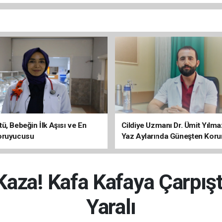
ü, Bebeğin İlk Aşısı ve En
Cildiye Uzmanı Dr. Ümit Yılm
oruyucusu
Yaz Aylarında Güneşten Kor
Uyarısı
Kaza! Kafa Kafaya Çarpışt
Yaralı