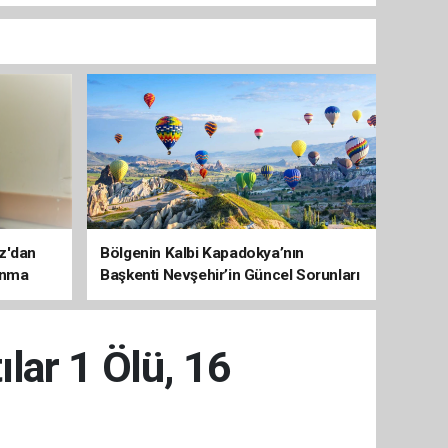
az'dan
Bölgenin Kalbi Kapadokya’nın
unma
Başkenti Nevşehir’in Güncel Sorunları
ve Çözüm Haritası
ılar 1 Ölü, 16