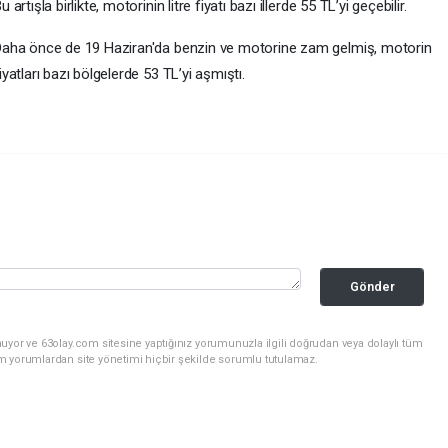
u artışla birlikte, motorinin litre fiyatı bazı illerde 55 TL’yi geçebilir.
aha önce de 19 Haziran'da benzin ve motorine zam gelmiş, motorin
iyatları bazı bölgelerde 53 TL’yi aşmıştı.
Gönder
uyor ve 63olay.com sitesine yaptığınız yorumunuzla ilgili doğrudan veya dolaylı tüm
m yorumlardan site yönetimi hiçbir şekilde sorumlu tutulamaz.