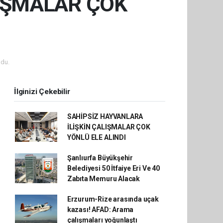
LIŞMALAR ÇOK
du.
İlginizi Çekebilir
SAHİPSİZ HAYVANLARA
İLİŞKİN ÇALIŞMALAR ÇOK
YÖNLÜ ELE ALINDI
Şanlıurfa Büyükşehir
Belediyesi 50 İtfaiye Eri Ve 40
Zabıta Memuru Alacak
Erzurum-Rize arasında uçak
kazası! AFAD: Arama
çalışmaları yoğunlaştı