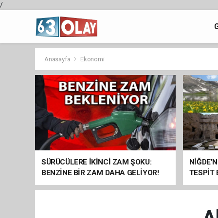
/
Anasayfa
Ekonomi
SÜRÜCÜLERE İKİNCİ ZAM ŞOKU:
NİĞDE’N
BENZİNE BİR ZAM DAHA GELİYOR!
TESPİT
SOMUT 
A