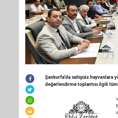
Şanlıurfa’da sahipsiz hayvanlara y
değerlendirme toplantısı ilgili tüm 
V
B
i