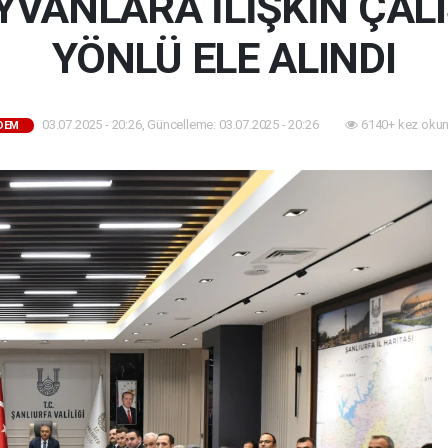
YVANLARA İLİŞKİN ÇA
YÖNLÜ ELE ALINDI
03.07.2025 - 20:26, Güncelleme: 03.07.2025 - 20:26
6140+ kez okun
DEM