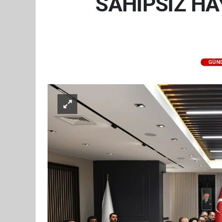
SAHİPSİZ HA
GÜN