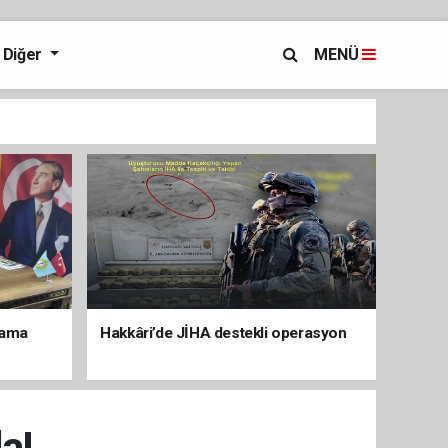
Diğer
MENÜ
lama
Hakkâri’de JİHA destekli operasyon
a!