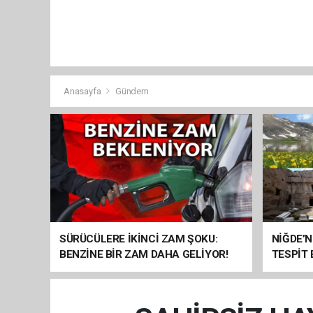
Anasayfa
Gündem
SÜRÜCÜLERE İKİNCİ ZAM ŞOKU:
NİĞDE’N
BENZİNE BİR ZAM DAHA GELİYOR!
TESPİT
SOMUT 