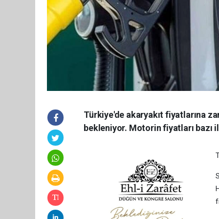
Türkiye'de akaryakıt fiyatlarına z
bekleniyor. Motorin fiyatları bazı il
T
S
H
f