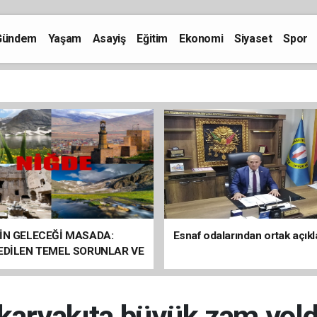
Gündem
Yaşam
Asayiş
Eğitim
Ekonomi
Siyaset
Spor
İN GELECEĞİ MASADA:
Esnaf odalarından ortak açık
 EDİLEN TEMEL SORUNLAR VE
ÇÖZÜM ÖNERİLERİ
karyakıta büyük zam yold