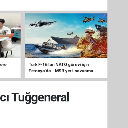
lere
Türk F-16'ları NATO görevi için
Estonya'da... MSB yerli savunma
sistemleriyle güçleniyor
vcı Tuğgeneral