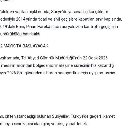
alilikten yapılan açıklamada, Suriye’de yaşanan iç karışıklıklar
edeniyle 2014 yılında ticari ve sivil geçişlere kapatılan sınır kapısında,
019’daki Barış Pınarı Harekâtı sonrası yalnızca kontrollü geçişlerin
ürdürüldüğü hatırlatıldı.
12 MAYIS’TA BAŞLAYACAK
Açıklamada, Tel Abyad Gümrük Müdürlüğü’nün 22 Ocak 2026
dilmesinin ardından bölgede normalleşme sürecinin hız kazandığı
12 Mayıs 2026 Salı gününden itibaren pasaportlu geçiş uygulamasının
 çifte vatandaşlığı bulunan Suriyeliler, Türkiye’de geçerli ikamet
larıyla sınır kapısından giriş ve çıkış yapabilecek.