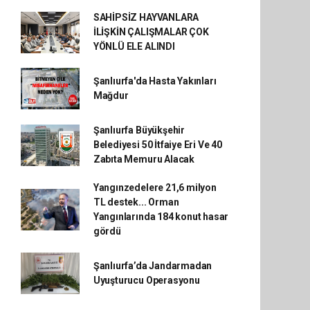
SAHİPSİZ HAYVANLARA
İLİŞKİN ÇALIŞMALAR ÇOK
YÖNLÜ ELE ALINDI
Şanlıurfa'da Hasta Yakınları
Mağdur
Şanlıurfa Büyükşehir
Belediyesi 50 İtfaiye Eri Ve 40
Zabıta Memuru Alacak
Yangınzedelere 21,6 milyon
TL destek... Orman
Yangınlarında 184 konut hasar
gördü
Şanlıurfa’da Jandarmadan
Uyuşturucu Operasyonu