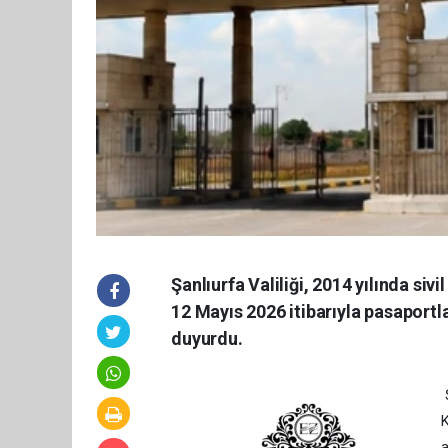
Şanlıurfa Valiliği, 2014 yılında si
12 Mayıs 2026 itibarıyla pasaportla
duyurdu.
Ş
K
a