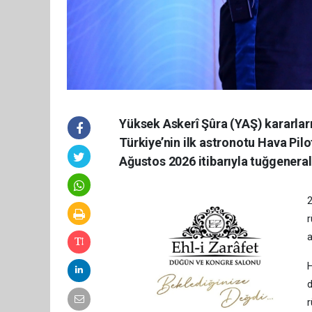
Yüksek Askerî Şûra (YAŞ) kararları
Türkiye’nin ilk astronotu Hava Pilo
Ağustos 2026 itibarıyla tuğgeneral
2
r
a
H
d
r