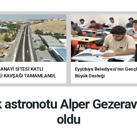
ANAYİ SİTESİ KATLI
Eyyübiye Belediyesi’nin Genç
Ü KAVŞAĞI TAMAMLANDI,
Büyük Desteği
ÇİŞLERİ BAŞLADI
lk astronotu Alper Gezera
oldu