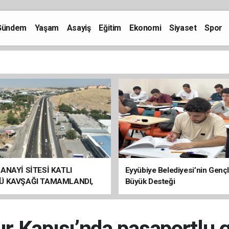
Gündem
Yaşam
Asayiş
Eğitim
Ekonomi
Siyaset
Spor
ANAYİ SİTESİ KATLI
Eyyübiye Belediyesi’nin Genç
Ü KAVŞAĞI TAMAMLANDI,
Büyük Desteği
ÇİŞLERİ BAŞLADI
r Kapısı’nda pasaportlu g