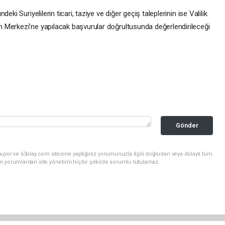
ki Suriyelilerin ticari, taziye ve diğer geçiş taleplerinin ise Valilik
 Merkezi’ne yapılacak başvurular doğrultusunda değerlendirileceği
Gönder
uyor ve 63olay.com sitesine yaptığınız yorumunuzla ilgili doğrudan veya dolaylı tüm
m yorumlardan site yönetimi hiçbir şekilde sorumlu tutulamaz.