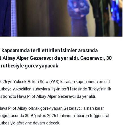
 kapsamında terfi ettirilen isimler arasında
t Albay Alper Gezeravcı da yer aldı. Gezeravcı, 30
 rütbesiyle görev yapacak.
026 yılı Yüksek Askerî Şûra (YAŞ) kararları kapsamında bir üst
ütbeye yükseltilen subaylara ilişkin terfi listesinde Türkiye’nin ilk
stronotu Hava Pilot Albay Alper Gezeravcı da yer aldı.
ava Pilot Albay olarak görev yapan Gezeravcı, alınan karar
oğrultusunda 30 Ağustos 2026 tarihinden itibaren tuğgeneral
ütbesiyle görevine devam edecek.