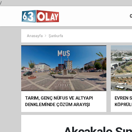
/
Anasayfa
Şanlıurfa
TARIM, GENÇ NÜFUS VE ALTYAPI
EVREN S
DENKLEMİNDE ÇÖZÜM ARAYIŞI
KÖPRÜL
ARAÇ GE
Akçakale Sını