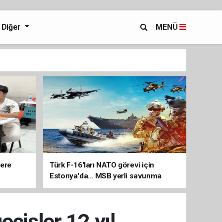
Diğer
MENÜ
lere
Türk F-16'ları NATO görevi için
Estonya'da... MSB yerli savunma
sistemleriyle güçleniyor
eçişler 12 yıl