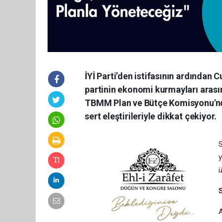
İYİ Parti’den istifasının ardından 
partinin ekonomi kurmayları arasınd
TBMM Plan ve Bütçe Komisyonu'nda
sert eleştirileriyle dikkat çekiyor.
S
y
ü
A