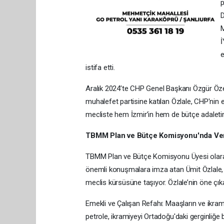
p
D
M
İ
e
istifa etti.
Aralık 2024’te CHP Genel Başkanı Özgür Özel
muhalefet partisine katılan Özlale, CHP'nin e
mecliste hem İzmir’in hem de bütçe adaletin
TBMM Plan ve Bütçe Komisyonu'nda Veri
TBMM Plan ve Bütçe Komisyonu Üyesi olarak
önemli konuşmalara imza atan Ümit Özlale, Tü
meclis kürsüsüne taşıyor. Özlale’nin öne çıkan
Emekli ve Çalışan Refahı: Maaşların ve ikram
petrole, ikramiyeyi Ortadoğu'daki gerginliğe 