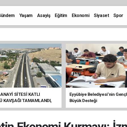
Gündem
Yaşam
Asayiş
Eğitim
Ekonomi
Siyaset
Spor
ANAYİ SİTESİ KATLI
Eyyübiye Belediyesi’nin Genç
Ü KAVŞAĞI TAMAMLANDI,
Büyük Desteği
ÇİŞLERİ BAŞLADI
in Ekonomi Kurmayı: İzmi