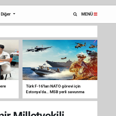
Diğer
MENÜ
lere
Türk F-16'ları NATO görevi için
Estonya'da... MSB yerli savunma
sistemleriyle güçleniyor
r Milletvekili