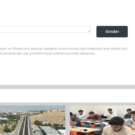
Gönder
uyor ve 63olay.com sitesine yaptığınız yorumunuzla ilgili doğrudan veya dolaylı tüm
m yorumlardan site yönetimi hiçbir şekilde sorumlu tutulamaz.