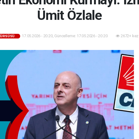
Ümit Özlale
17.05.2026 - 20:20, Güncelleme: 17.05.2026 - 20:20
2672+ kez
 KÜRSÜSÜ