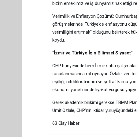
bizim emeklimiz ve iş dünyamız hak ettiği ref
Verimlilik ve Enflasyon Çözümü: Cumhurbaşk
görüşmelerinde, Türkiye'de enflasyonu düşü
verimliliğini artırmak" olduğunu belirterek 
koydu.
"İzmir ve Türkiye İçin Bilimsel Siyaset"
CHP bünyesinde hem İzmir saha çalışmaların
tasarlanmasında rol oynayan Özlale, veri teme
eşitliği, nitelikli istihdam ve şeffaf kamu yö
ekonomi yönetiminde liyakat vurgusu yapıyo
Gerek akademik birikimi gerekse TBMM Plan
Ümit Özlale, CHP’nin iktidar yürüyüşündeki e
63 Olay Haber