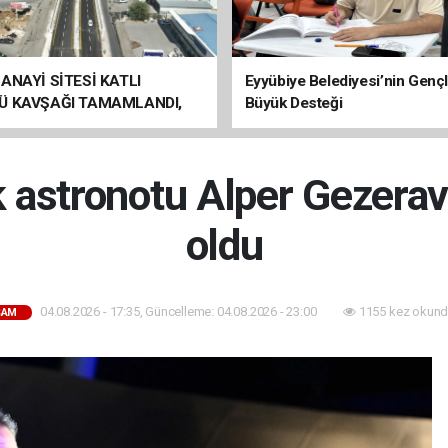
ANAYİ SİTESİ KATLI
Eyyübiye Belediyesi’nin Genç
Ü KAVŞAĞI TAMAMLANDI,
Büyük Desteği
ÇİŞLERİ BAŞLADI
lk astronotu Alper Gezera
oldu
04.08.2026 - 17:35, Güncelleme: 04.08.2026 - 23:00
1155 kez okund
ŞAM