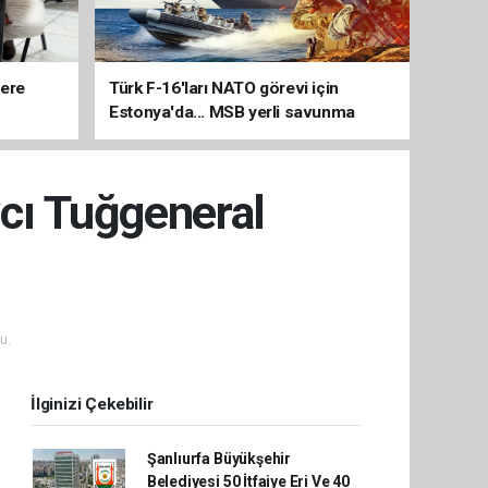
lere
Türk F-16'ları NATO görevi için
Estonya'da... MSB yerli savunma
sistemleriyle güçleniyor
vcı Tuğgeneral
u.
İlginizi Çekebilir
Şanlıurfa Büyükşehir
Belediyesi 50 İtfaiye Eri Ve 40