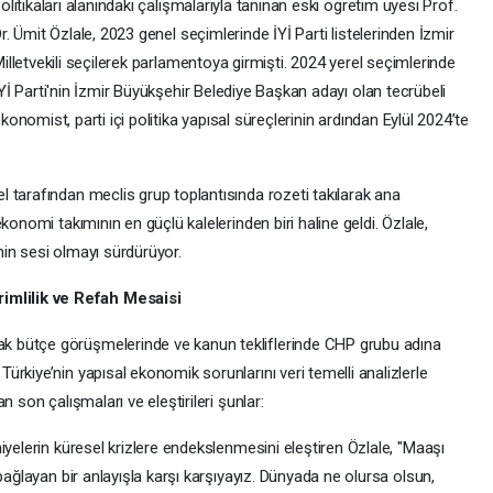
olitikaları alanındaki çalışmalarıyla tanınan eski ögretim üyesi Prof.
r. Ümit Özlale, 2023 genel seçimlerinde İYİ Parti listelerinden İzmir
illetvekili seçilerek parlamentoya girmişti. 2024 yerel seçimlerinde
Yİ Parti'nin İzmir Büyükşehir Belediye Başkan adayı olan tecrübeli
konomist, parti içi politika yapısal süreçlerinin ardından Eylül 2024’te
 tarafından meclis grup toplantısında rozeti takılarak ana
konomi takımının en güçlü kalelerinden biri haline geldi. Özlale,
in sesi olmayı sürdürüyor.
mlilik ve Refah Mesaisi
 bütçe görüşmelerinde ve kanun tekliflerinde CHP grubu adına
rkiye’nin yapısal ekonomik sorunlarını veri temelli analizlerle
 son çalışmaları ve eleştirileri şunlar:
iyelerin küresel krizlere endekslenmesini eleştiren Özlale, "Maaşı
bağlayan bir anlayışla karşı karşıyayız. Dünyada ne olursa olsun,