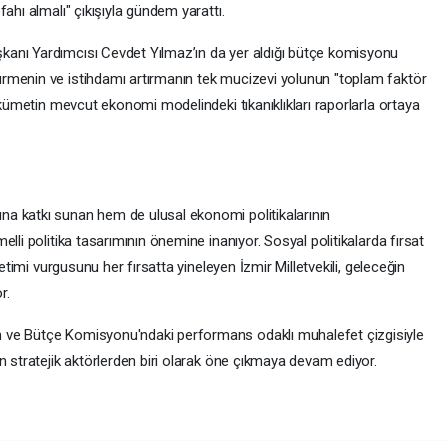
ahı almalı" çıkışıyla gündem yarattı.
anı Yardımcısı Cevdet Yılmaz’ın da yer aldığı bütçe komisyonu
rmenin ve istihdamı artırmanın tek mucizevi yolunun "toplam faktör
hükümetin mevcut ekonomi modelindeki tıkanıklıkları raporlarla ortaya
a katkı sunan hem de ulusal ekonomi politikalarının
lli politika tasarımının önemine inanıyor. Sosyal politikalarda fırsat
netimi vurgusunu her fırsatta yineleyen İzmir Milletvekili, geleceğin
r.
 ve Bütçe Komisyonu'ndaki performans odaklı muhalefet çizgisiyle
n stratejik aktörlerden biri olarak öne çıkmaya devam ediyor.