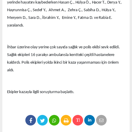
yerinde hayatını kaybederken Hasan Ç., Hülya Ö., Hacer T., Derya Y.,
Hayrunnisa Ç., Sedef Y., Ahmet A., Zehra Ç., Sabiha D., Hülya Y.,
Meryem D., Sara D., İbrahim Y., Emine Y., Fatma D. ve Rabia E.
yaralandı.
İhbar üzerine olay yerine çok sayıda sağlık ve polis ekibi sevk edildi.
Sağlık ekipleri 16 yaralıyı ambulansla kentteki çeşitli hastanelere
kaldırdı. Polis ekipleri yolda ikinci bir kaza yaşanmaması için önlem
aldı.
Ekipler kazayla ilgili soruşturma başlattı.