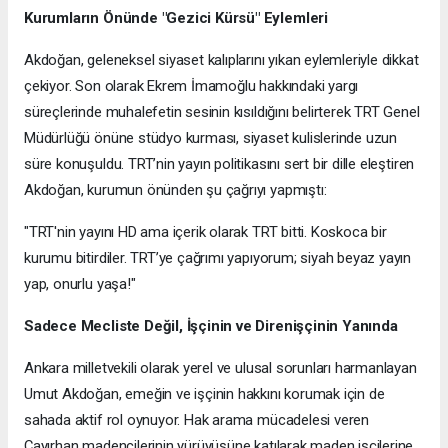
Kurumların Önünde "Gezici Kürsü" Eylemleri
Akdoğan, geleneksel siyaset kalıplarını yıkan eylemleriyle dikkat
çekiyor. Son olarak Ekrem İmamoğlu hakkındaki yargı
süreçlerinde muhalefetin sesinin kısıldığını belirterek TRT Genel
Müdürlüğü önüne stüdyo kurması, siyaset kulislerinde uzun
süre konuşuldu. TRT’nin yayın politikasını sert bir dille eleştiren
Akdoğan, kurumun önünden şu çağrıyı yapmıştı:
"TRT'nin yayını HD ama içerik olarak TRT bitti. Koskoca bir
kurumu bitirdiler. TRT’ye çağrımı yapıyorum; siyah beyaz yayın
yap, onurlu yaşa!"
Sadece Mecliste Değil, İşçinin ve Direnişçinin Yanında
Ankara milletvekili olarak yerel ve ulusal sorunları harmanlayan
Umut Akdoğan, emeğin ve işçinin hakkını korumak için de
sahada aktif rol oynuyor. Hak arama mücadelesi veren
Çayırhan madencilerinin yürüyüşüne katılarak maden işçilerine