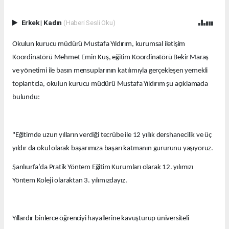
Erkek
|
Kadın
(Haberi Sesli Oku)
Okulun kurucu müdürü Mustafa Yıldırım, kurumsal iletişim
Koordinatörü Mehmet Emin Kuş, eğitim Koordinatörü Bekir Maraş
ve yönetimi ile basın mensuplarının katılımıyla gerçekleşen yemekli
toplantıda, okulun kurucu müdürü Mustafa Yıldırım şu açıklamada
bulundu:
"Eğitimde uzun yılların verdiği tecrübe ile 12 yıllık dershanecilik ve üç
yıldır da okul olarak başarımıza başarı katmanın gururunu yaşıyoruz.
Şanlıurfa’da Pratik Yöntem Eğitim Kurumları olarak 12. yılımızı
Yöntem Koleji olaraktan 3. yılımızdayız.
Yıllardır binlerce öğrenciyi hayallerine kavuşturup üniversiteli