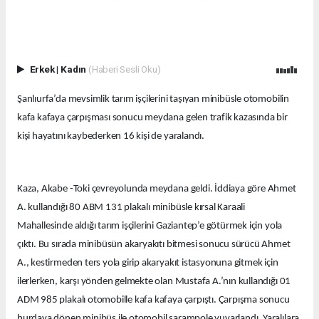
Erkek
|
Kadın
(Haberi Sesli Oku)
Şanlıurfa’da mevsimlik tarım işçilerini taşıyan minibüsle otomobilin
kafa kafaya çarpışması sonucu meydana gelen trafik kazasında bir
kişi hayatını kaybederken 16 kişi de yaralandı.
Kaza, Akabe -Toki çevreyolunda meydana geldi. İddiaya göre Ahmet
A. kullandığı 80 ABM 131 plakalı minibüsle kırsal Karaali
Mahallesinde aldığı tarım işçilerini Gaziantep’e götürmek için yola
çıktı. Bu sırada minibüsün akaryakıtı bitmesi sonucu sürücü Ahmet
A., kestirmeden ters yola girip akaryakıt istasyonuna gitmek için
ilerlerken, karşı yönden gelmekte olan Mustafa A.’nın kullandığı 01
ADM 985 plakalı otomobille kafa kafaya çarpıştı. Çarpışma sonucu
hurdaya dönen minibüs ile otomobil şarampole yuvarlandı. Yaralılara