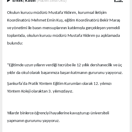
Erkek
|
Kadın
(Haberi Sesli Oku)
Okulun kurucu müdürü Mustafa Yıldırım, kurumsal iletişim
Koordinatörü Mehmet Emin Kuş, eğitim Koordinatörü Bekir Maraş
ve yönetimi ile basın mensuplarının katılımıyla gerçekleşen yemekli
toplantıda, okulun kurucu müdürü Mustafa Yıldırım şu açıklamada
bulundu:
"Eğitimde uzun yılların verdiği tecrübe ile 12 yıllık dershanecilik ve üç
yıldır da okul olarak başarımıza başarı katmanın gururunu yaşıyoruz.
Şanlıurfa’da Pratik Yöntem Eğitim Kurumları olarak 12. yılımızı
Yöntem Koleji olaraktan 3. yılımızdayız.
Yıllardır binlerce öğrenciyi hayallerine kavuşturup üniversiteli
yapmanın gururunu yaşıyoruz.