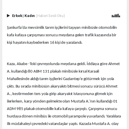
Erkek
|
Kadın
(Haberi Sesli Oku)
Şanlıurfa’da mevsimlik tarım işçilerini taşıyan minibüsle otomobilin
kafa kafaya çarpışması sonucu meydana gelen trafik kazasında bir
kişi hayatını kaybederken 16 kişi de yaralandı.
Kaza, Akabe -Toki çevreyolunda meydana geldi. İddiaya göre Ahmet
A. kullandığı 80 ABM 131 plakalı minibüsle kırsal Karaali
Mahallesinde aldığı tarım işçilerini Gaziantep’e götürmek için yola
çıktı. Bu sırada minibüsün akaryakıtı bitmesi sonucu sürücü Ahmet
A., kestirmeden ters yola girip akaryakıt istasyonuna gitmek için
ilerlerken, karşı yönden gelmekte olan Mustafa A.’nın kullandığı 01
ADM 985 plakalı otomobille kafa kafaya çarpıştı. Çarpışma sonucu
hurdaya dönen minibüs ile otomobil şarampole yuvarlandı. Yaralılara
ilk müdahaleyi çevredeki vatandaşlar yaptı. Kazada Mustafa A. olay