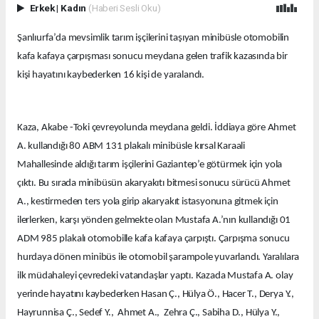
Erkek
|
Kadın
(Haberi Sesli Oku)
Şanlıurfa’da mevsimlik tarım işçilerini taşıyan minibüsle otomobilin
kafa kafaya çarpışması sonucu meydana gelen trafik kazasında bir
kişi hayatını kaybederken 16 kişi de yaralandı.
Kaza, Akabe -Toki çevreyolunda meydana geldi. İddiaya göre Ahmet
A. kullandığı 80 ABM 131 plakalı minibüsle kırsal Karaali
Mahallesinde aldığı tarım işçilerini Gaziantep’e götürmek için yola
çıktı. Bu sırada minibüsün akaryakıtı bitmesi sonucu sürücü Ahmet
A., kestirmeden ters yola girip akaryakıt istasyonuna gitmek için
ilerlerken, karşı yönden gelmekte olan Mustafa A.’nın kullandığı 01
ADM 985 plakalı otomobille kafa kafaya çarpıştı. Çarpışma sonucu
hurdaya dönen minibüs ile otomobil şarampole yuvarlandı. Yaralılara
ilk müdahaleyi çevredeki vatandaşlar yaptı. Kazada Mustafa A. olay
yerinde hayatını kaybederken Hasan Ç., Hülya Ö., Hacer T., Derya Y.,
Hayrunnisa Ç., Sedef Y., Ahmet A., Zehra Ç., Sabiha D., Hülya Y.,