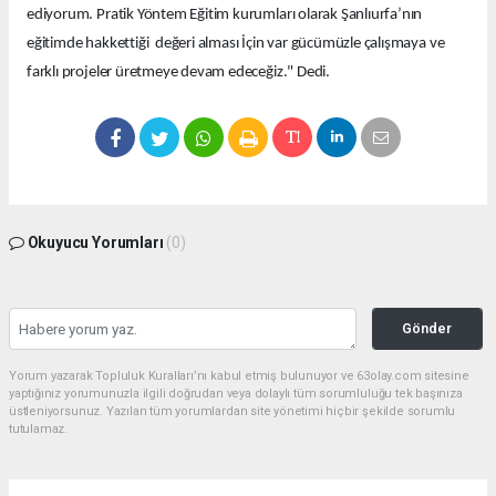
ediyorum. Pratik Yöntem Eğitim kurumları olarak Şanlıurfa’nın
eğitimde hakkettiği değeri alması İçin var gücümüzle çalışmaya ve
farklı projeler üretmeye devam edeceğiz." Dedi.
Okuyucu Yorumları
(0)
Gönder
Yorum yazarak Topluluk Kuralları’nı kabul etmiş bulunuyor ve 63olay.com sitesine
yaptığınız yorumunuzla ilgili doğrudan veya dolaylı tüm sorumluluğu tek başınıza
üstleniyorsunuz. Yazılan tüm yorumlardan site yönetimi hiçbir şekilde sorumlu
tutulamaz.