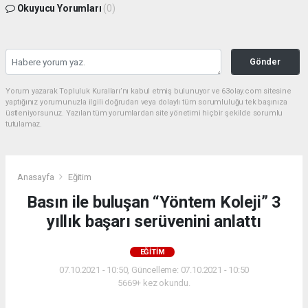
Okuyucu Yorumları
(0)
Gönder
Yorum yazarak Topluluk Kuralları’nı kabul etmiş bulunuyor ve 63olay.com sitesine
yaptığınız yorumunuzla ilgili doğrudan veya dolaylı tüm sorumluluğu tek başınıza
üstleniyorsunuz. Yazılan tüm yorumlardan site yönetimi hiçbir şekilde sorumlu
tutulamaz.
Anasayfa
Eğitim
Basın ile buluşan “Yöntem Koleji” 3
yıllık başarı serüvenini anlattı
EĞITIM
07.10.2021 - 10:50, Güncelleme: 07.10.2021 - 10:50
5669+ kez okundu.