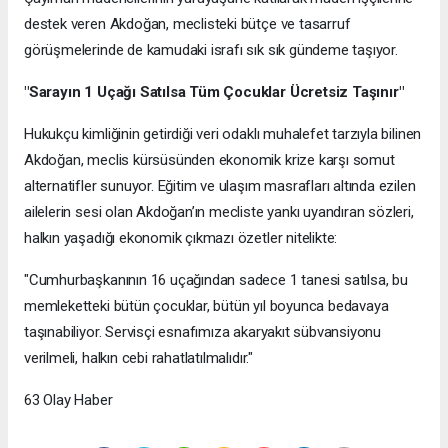
destek veren Akdoğan, meclisteki bütçe ve tasarruf
görüşmelerinde de kamudaki israfı sık sık gündeme taşıyor.
"Sarayın 1 Uçağı Satılsa Tüm Çocuklar Ücretsiz Taşınır"
Hukukçu kimliğinin getirdiği veri odaklı muhalefet tarzıyla bilinen
Akdoğan, meclis kürsüsünden ekonomik krize karşı somut
alternatifler sunuyor. Eğitim ve ulaşım masrafları altında ezilen
ailelerin sesi olan Akdoğan’ın mecliste yankı uyandıran sözleri,
halkın yaşadığı ekonomik çıkmazı özetler nitelikte:
"Cumhurbaşkanının 16 uçağından sadece 1 tanesi satılsa, bu
memleketteki bütün çocuklar, bütün yıl boyunca bedavaya
taşınabiliyor. Servisçi esnafımıza akaryakıt sübvansiyonu
verilmeli, halkın cebi rahatlatılmalıdır."
63 Olay Haber