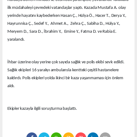
ilk müdahaleyi çevredeki vatandaşlar yaptı. Kazada Mustafa A. olay
yerinde hayatını kaybederken Hasan Ç., Hülya Ö., Hacer T., Derya Y.,
Hayrunnisa Ç., Sedef Y., Ahmet A., Zehra Ç., Sabiha D., Hülya Y.,
Meryem D., Sara D., İbrahim Y., Emine Y., Fatma D. ve Rabia E.
yaralandı.
İhbar üzerine olay yerine çok sayıda sağlık ve polis ekibi sevk edildi.
Sağlık ekipleri 16 yaralıyı ambulansla kentteki çeşitli hastanelere
kaldırdı. Polis ekipleri yolda ikinci bir kaza yaşanmaması için önlem
aldı.
Ekipler kazayla ilgili soruşturma başlattı.