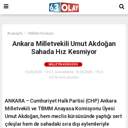
/
Anasayfa
Milletin Kürsüsü
Ankara Milletvekili Umut Akdoğan
Sahada Hız Kesmiyor
MILLETIN KÜRSÜSÜ
15.05.2026 - 19:21, Güncelleme: 15.05.2026 - 19:21
2375+ kez okundu.
ANKARA – Cumhuriyet Halk Partisi (CHP) Ankara
Milletvekili ve TBMM Anayasa Komisyonu Üyesi
Umut Akdoğan, hem meclis kürsüsünde yaptığı sert
çıkışlar hem de sahadaki sıra dışı eylemleriyle