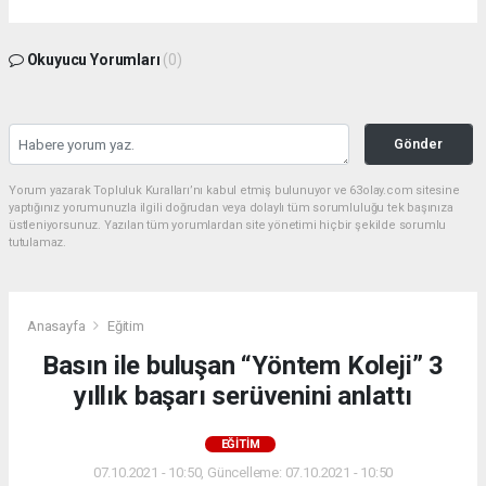
Okuyucu Yorumları
(0)
Gönder
Yorum yazarak Topluluk Kuralları’nı kabul etmiş bulunuyor ve 63olay.com sitesine
yaptığınız yorumunuzla ilgili doğrudan veya dolaylı tüm sorumluluğu tek başınıza
üstleniyorsunuz. Yazılan tüm yorumlardan site yönetimi hiçbir şekilde sorumlu
tutulamaz.
Anasayfa
Eğitim
Basın ile buluşan “Yöntem Koleji” 3
yıllık başarı serüvenini anlattı
EĞITIM
07.10.2021 - 10:50, Güncelleme: 07.10.2021 - 10:50