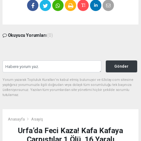
Okuyucu Yorumları
(0)
Gönder
Yorum yazarak Topluluk Kuralları’nı kabul etmiş bulunuyor ve 63olay.com sitesine
yaptığınız yorumunuzla ilgili doğrudan veya dolaylı tüm sorumluluğu tek başınıza
üstleniyorsunuz. Yazılan tüm yorumlardan site yönetimi hiçbir şekilde sorumlu
tutulamaz.
Anasayfa
Asayiş
Urfa’da Feci Kaza! Kafa Kafaya
Çarpıştılar 1 Ölü, 16 Yaralı