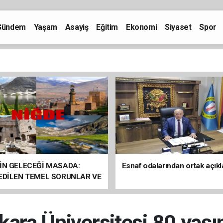
Gündem
Yaşam
Asayiş
Eğitim
Ekonomi
Siyaset
Spor
İN GELECEĞİ MASADA:
Esnaf odalarından ortak açık
 EDİLEN TEMEL SORUNLAR VE
ÇÖZÜM ÖNERİLERİ
kara Üniversitesi 80 yaşı