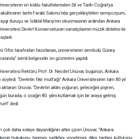
niversitenin en köklü fakültelerinden Dil ve Tarih-Coğrafya
akültesinin tarihi Farabi Salonu’nda gerçekleştirilen sempozyum,
aygı duruşu ve İstiklal Marşı’nın okunmasının ardından Ankara
niversitesi Devlet Konservatuvarı sanatçılarının müzik dinletisi ile
aşladı.
imi Ofisi tarafından hazırlanan, üniversitenin sembolü Güneş
rasında” isimli belgeselin ön gösterimi yapıldı.
versitesi Rektörü Prof. Dr. Necdet Ünüvar, bugünün, Ankara
u söyledi. “Devletin fikir mutfağı” Ankara Üniversitesinin tam 80 yıl
taran Ünüvar, “Devletin aklını yoğuran, geleceğini pişiren,
gün burada, o ocağın 80. yılını kutlamak için bir araya gelmiş
rum” dedi.
nin çok daha eskiye dayandığının altını çizen Ünüvar, “Ankara
nin hukukunu, tarımını, sağlığını, yönetimini, dilini, tarihini, kültürünü,