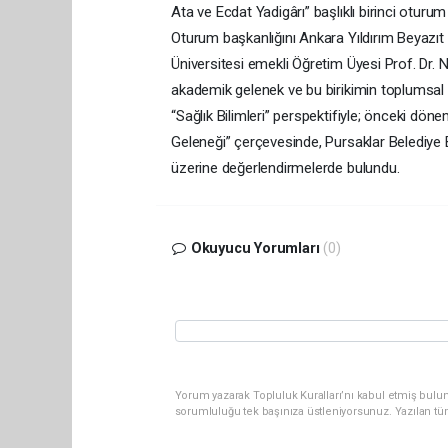
Ata ve Ecdat Yadigârı” başlıklı birinci oturum
Oturum başkanlığını Ankara Yıldırım Beyazıt
Üniversitesi emekli Öğretim Üyesi Prof. Dr. 
akademik gelenek ve bu birikimin toplumsal
“Sağlık Bilimleri” perspektifiyle; önceki döne
Geleneği” çerçevesinde, Pursaklar Belediye 
üzerine değerlendirmelerde bulundu.
Okuyucu Yorumları
(0)
Yorum yazarak Topluluk Kuralları’nı kabul etmiş bulun
sorumluluğu tek başınıza üstleniyorsunuz. Yazılan tü