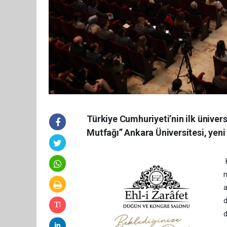
Türkiye Cumhuriyeti’nin ilk ünivers
Mutfağı” Ankara Üniversitesi, yeni 
K
m
a
d
d