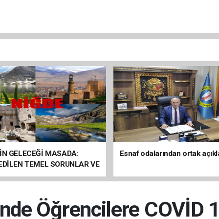
İN GELECEĞİ MASADA:
Esnaf odalarından ortak açık
 EDİLEN TEMEL SORUNLAR VE
ÇÖZÜM ÖNERİLERİ
i’nde Öğrencilere COVİD 