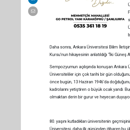
Ü
F
s
Ü
b
Daha sonra, Ankara Üniversitesi Bilim İletiş
Kursu’nun hikayesinin anlatıldığı “İki Güneş A
Sempozyumun açılışında konuşan Ankara Üni
Üniversiteliler için çok tarihi bir gün olduğun
önce bugün, 13 Haziran 1946'da doğduğunu ak
kadrolarını yetiştiren o büyük ocak yandı. Bu
olmaktan derin bir gurur ve heyecan duyuyo
80. yaşını kutladıkları üniversitenin geçmişi
Üniversitesi, daha ilk gününden itibaren bu ülke