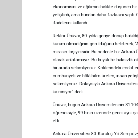
ekonomisini ve eğitimini birlikte düşünen bi
yetiştirdi; ama bundan daha fazlasını yaptı: C
ifadelerini kullandı.
Rektör Ünüvar, 80. yılda geriye dönüp bakıldığ
kurum olmadığının görüldüğünü belirterek, “A
mirasın taşıyıcısıdır. Bu nedenle biz Ankara 
olarak anlatamayız. Bu büyük bir haksızlık ol
bir arada selamlıyoruz. Köklerindeki ecdat e
cumhuriyeti ve hâlâ bilim üreten, insan yeti
selamlıyoruz. Dolayısıyla Ankara Üniversitesi
kazanıyor.” dedi.
Ünüvar, bugün Ankara Üniversitesinin 31.104 
öğrencisiyle, 99 binin üzerinde genci aynı ça
etti.
Ankara Üniversitesi 80. Kuruluş Yılı Sempoz