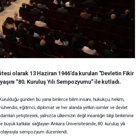
itesi olarak 13 Haziran 1946’da kurulan “Devletin Fikir
yaşını “80. Kuruluş Yılı Sempozyumu” ile kutladı.
urulduğu günden bu yana binlerce bilim insanı, hukukçu, hekim,
ühendis, eğitimci, diplomat ve her alanda yetkin isimler ve devlet
damları yetiştirerek, yalnızca ülkemizin değil insanlığın bilgi birikimine
e büyük katkılar sağlayan Ankara Üniversitesinde, 80. kuruluş yılı
olayısıyla sempozyum düzenlendi.