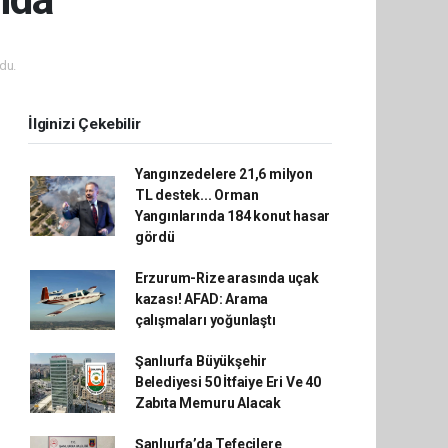
du.
İlginizi Çekebilir
Yangınzedelere 21,6 milyon
TL destek... Orman
Yangınlarında 184 konut hasar
gördü
Erzurum-Rize arasında uçak
kazası! AFAD: Arama
çalışmaları yoğunlaştı
Şanlıurfa Büyükşehir
Belediyesi 50 İtfaiye Eri Ve 40
Zabıta Memuru Alacak
Şanlıurfa’da Tefecilere