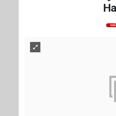
Ha
SAĞ