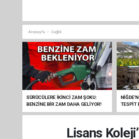
Anasayfa
Sağlık
SÜRÜCÜLERE İKİNCİ ZAM ŞOKU:
NİĞDE’N
BENZİNE BİR ZAM DAHA GELİYOR!
TESPİT
SOMUT 
Lisans Kolej