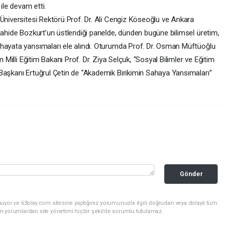
 ile devam etti.
 Üniversitesi Rektörü Prof. Dr. Ali Cengiz Köseoğlu ve Ankara
Nahide Bozkurt’un üstlendiği panelde, dünden bugüne bilimsel üretim,
 hayata yansımaları ele alındı. Oturumda Prof. Dr. Osman Müftüoğlu
m Milli Eğitim Bakanı Prof. Dr. Ziya Selçuk, “Sosyal Bilimler ve Eğitim
Başkanı Ertuğrul Çetin de “Akademik Birikimin Sahaya Yansımaları”
Gönder
uyor ve 63olay.com sitesine yaptığınız yorumunuzla ilgili doğrudan veya dolaylı tüm
m yorumlardan site yönetimi hiçbir şekilde sorumlu tutulamaz.