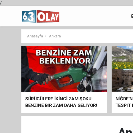
/
Anasayfa
Ankara
SÜRÜCÜLERE İKİNCİ ZAM ŞOKU:
NİĞDE’N
BENZİNE BİR ZAM DAHA GELİYOR!
TESPİT
SOMUT 
An