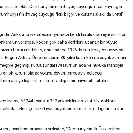
r üniversite oldu. Cumhuriyetimizin ihtiyaç duyduğu insan kaynağını
umhuriyet’in ihtiyaç duyduğu fikri, bilgiyi ve kurumsal aklı da üretti”
ında, Ankara Üniversitesinin yalnızca kendi kuruluş tarihiyle sınırlı bir
nkara Üniversitesi, kökleri çok daha derinlere uzanan bir büyük
Üniversitesini anlatırken, onu sadece 1946’da kurulmuş bir üniversite
ur. Bugün Ankara Üniversitesinin 80. yılını kutlarken üç büyük zamanı
meğiyle geçmişi, kuruluşundaki Atatürk'ün akla ve hukuka inancıyla
ştiren bir kurum olarak yoluna devam etmesiyle geleceği
 hem ata yadigarı hem ecdat yadigarı bir üniversite sıfatını
ön lisans, 57.244 lisans, 6.332 yüksek lisans ve 4.782 doktora
tı altında geleceğe hazırlayan büyük bir bilim ailesi olduğunu da ifade
yumu, açış konuşmasının ardından, “Cumhuriyetin İlk Üniversitesi: