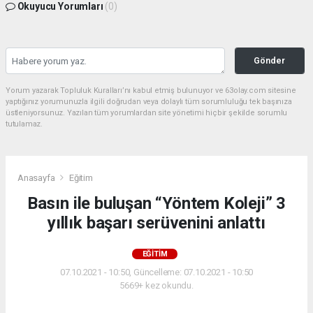
Okuyucu Yorumları
(0)
Gönder
Yorum yazarak Topluluk Kuralları’nı kabul etmiş bulunuyor ve 63olay.com sitesine
yaptığınız yorumunuzla ilgili doğrudan veya dolaylı tüm sorumluluğu tek başınıza
üstleniyorsunuz. Yazılan tüm yorumlardan site yönetimi hiçbir şekilde sorumlu
tutulamaz.
Anasayfa
Eğitim
Basın ile buluşan “Yöntem Koleji” 3
yıllık başarı serüvenini anlattı
EĞITIM
07.10.2021 - 10:50, Güncelleme: 07.10.2021 - 10:50
5669+ kez okundu.