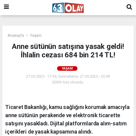
/
Anasayfa
Yaşam
Anne sütünün satışına yasak geldi!
İhlalin cezası 684 bin 214 TL!
YAŞAM
27.05.2025 - 17:04, Güncelleme: 27.05.2025 - 20:09
5095+ kez okundu.
Ticaret Bakanlığı, kamu sağlığını korumak amacıyla
anne sütünün perakende ve elektronik ticarette
satışını yasakladı. Dijital platformlarda alım-satım
içerikleri de yasak kapsamına alındı.