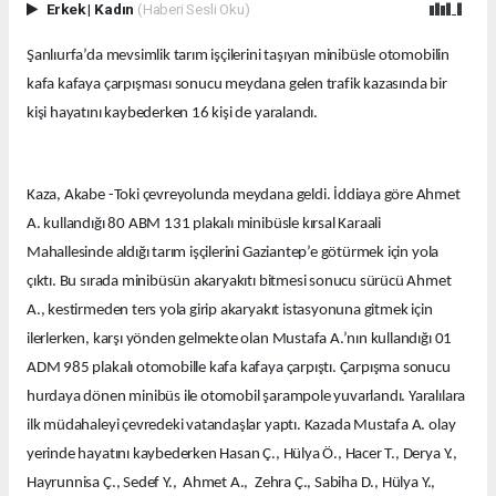
Erkek
|
Kadın
(Haberi Sesli Oku)
Şanlıurfa’da mevsimlik tarım işçilerini taşıyan minibüsle otomobilin
kafa kafaya çarpışması sonucu meydana gelen trafik kazasında bir
kişi hayatını kaybederken 16 kişi de yaralandı.
Kaza, Akabe -Toki çevreyolunda meydana geldi. İddiaya göre Ahmet
A. kullandığı 80 ABM 131 plakalı minibüsle kırsal Karaali
Mahallesinde aldığı tarım işçilerini Gaziantep’e götürmek için yola
çıktı. Bu sırada minibüsün akaryakıtı bitmesi sonucu sürücü Ahmet
A., kestirmeden ters yola girip akaryakıt istasyonuna gitmek için
ilerlerken, karşı yönden gelmekte olan Mustafa A.’nın kullandığı 01
ADM 985 plakalı otomobille kafa kafaya çarpıştı. Çarpışma sonucu
hurdaya dönen minibüs ile otomobil şarampole yuvarlandı. Yaralılara
ilk müdahaleyi çevredeki vatandaşlar yaptı. Kazada Mustafa A. olay
yerinde hayatını kaybederken Hasan Ç., Hülya Ö., Hacer T., Derya Y.,
Hayrunnisa Ç., Sedef Y., Ahmet A., Zehra Ç., Sabiha D., Hülya Y.,