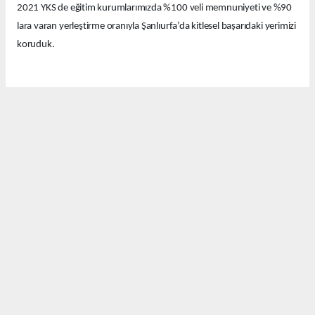
2021 YKS de eğitim kurumlarımızda %100 veli memnuniyeti ve %90
lara varan yerleştirme oranıyla Şanlıurfa’da kitlesel başarıdaki yerimizi
koruduk.
Bu yıl eğitim kurumlarımızda güzel derecelerle 14 tıp fakültesi, 12
hukuk fakültesi ve onlarca diğer farklı seçkin bölümlere öğrenciler
yerleştirdik.
Bugün Şanlıurfa’nın birbirinden değerli emekçi basın mensuplarıyla
bir araya geldik. Bu güzel başarıyı sizlerle ve sizler aracılığıyla
kamuoyuyla paylaşmak istedik.
Davetimize katılımlarınızdan dolayı sizlere ayrı ayrı teşekkür
ediyorum. Pratik Yöntem Eğitim kurumları olarak Şanlıurfa’nın
eğitimde hakkettiği değeri alması İçin var gücümüzle çalışmaya ve