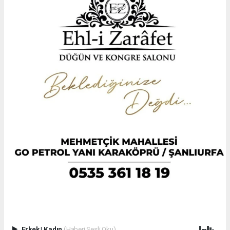
Erkek
|
Kadın
(Haberi Sesli Oku)