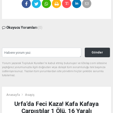
Okuyucu Yorumları
(0)
Gönder
Yorum yazarak Topluluk Kuralları’nı kabul etmiş bulunuyor ve 63olay.com sitesine
yaptığınız yorumunuzla ilgili doğrudan veya dolaylı tüm sorumluluğu tek başınıza
üstleniyorsunuz. Yazılan tüm yorumlardan site yönetimi hiçbir şekilde sorumlu
tutulamaz.
Anasayfa
Asayiş
Urfa’da Feci Kaza! Kafa Kafaya
Çarpıştılar 1 Ölü, 16 Yaralı