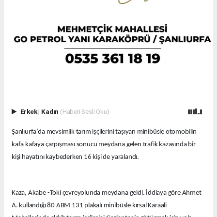
Erkek
|
Kadın
(Haberi Sesli Oku)
Şanlıurfa’da mevsimlik tarım işçilerini taşıyan minibüsle otomobilin
kafa kafaya çarpışması sonucu meydana gelen trafik kazasında bir
kişi hayatını kaybederken 16 kişi de yaralandı.
Kaza, Akabe -Toki çevreyolunda meydana geldi. İddiaya göre Ahmet
A. kullandığı 80 ABM 131 plakalı minibüsle kırsal Karaali