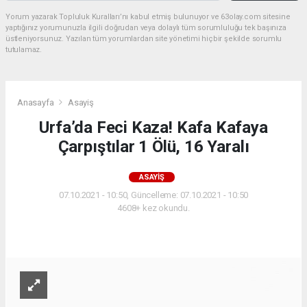
Yorum yazarak Topluluk Kuralları’nı kabul etmiş bulunuyor ve 63olay.com sitesine
yaptığınız yorumunuzla ilgili doğrudan veya dolaylı tüm sorumluluğu tek başınıza
üstleniyorsunuz. Yazılan tüm yorumlardan site yönetimi hiçbir şekilde sorumlu
tutulamaz.
Anasayfa
Asayiş
Urfa’da Feci Kaza! Kafa Kafaya
Çarpıştılar 1 Ölü, 16 Yaralı
ASAYIŞ
07.10.2021 - 10:50, Güncelleme: 07.10.2021 - 10:50
4608+ kez okundu.