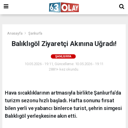
/
Anasayfa
Şanlıurfa
Balıklıgöl Ziyaretçi Akınına Uğradı!
ŞANLIURFA
10.05.2026 - 19:11, Güncelleme: 10.05.2026 - 19:11
2881+ kez okundu.
Hava sıcaklıklarının artmasıyla birlikte Şanlıurfa’da
turizm sezonu hızlı başladı. Hafta sonunu fırsat
bilen yerli ve yabancı binlerce turist, şehrin simgesi
Balıklıgöl yerleşkesine akın etti.