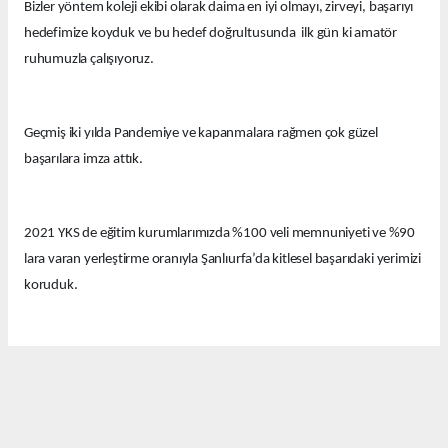
Bizler yöntem koleji ekibi olarak daima en iyi olmayı, zirveyi, başarıyı
hedefimize koyduk ve bu hedef doğrultusunda ilk gün ki amatör
ruhumuzla çalışıyoruz.
Geçmiş iki yılda Pandemiye ve kapanmalara rağmen çok güzel
başarılara imza attık.
2021 YKS de eğitim kurumlarımızda %100 veli memnuniyeti ve %90
lara varan yerleştirme oranıyla Şanlıurfa’da kitlesel başarıdaki yerimizi
koruduk.
Bu yıl eğitim kurumlarımızda güzel derecelerle 14 tıp fakültesi, 12
hukuk fakültesi ve onlarca diğer farklı seçkin bölümlere öğrenciler
yerleştirdik.