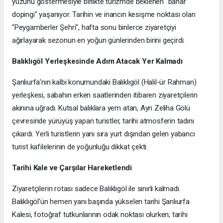
yüzünü göstermesiyle birlikte turizmde beklenen "bahar
dopingi" yaşanıyor. Tarihin ve inancın kesişme noktası olan
"Peygamberler Şehri", hafta sonu binlerce ziyaretçiyi
ağırlayarak sezonun en yoğun günlerinden birini geçirdi.
Balıklıgöl Yerleşkesinde Adım Atacak Yer Kalmadı
Şanlıurfa’nın kalbi konumundaki Balıklıgöl (Halil-ür Rahman)
yerleşkesi, sabahın erken saatlerinden itibaren ziyaretçilerin
akınına uğradı. Kutsal balıklara yem atan, Ayn Zeliha Gölü
çevresinde yürüyüş yapan turistler, tarihi atmosferin tadını
çıkardı. Yerli turistlerin yanı sıra yurt dışından gelen yabancı
turist kafilelerinin de yoğunluğu dikkat çekti.
Tarihi Kale ve Çarşılar Hareketlendi
Ziyaretçilerin rotası sadece Balıklıgöl ile sınırlı kalmadı.
Balıklıgöl’ün hemen yanı başında yükselen tarihi Şanlıurfa
Kalesi, fotoğraf tutkunlarının odak noktası olurken; tarihi