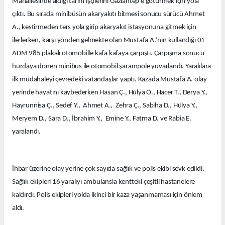
Mahallesinde aldığı tarım işçilerini Gaziantep’e götürmek için yola
çıktı. Bu sırada minibüsün akaryakıtı bitmesi sonucu sürücü Ahmet
A., kestirmeden ters yola girip akaryakıt istasyonuna gitmek için
ilerlerken, karşı yönden gelmekte olan Mustafa A.’nın kullandığı 01
ADM 985 plakalı otomobille kafa kafaya çarpıştı. Çarpışma sonucu
hurdaya dönen minibüs ile otomobil şarampole yuvarlandı. Yaralılara
ilk müdahaleyi çevredeki vatandaşlar yaptı. Kazada Mustafa A. olay
yerinde hayatını kaybederken Hasan Ç., Hülya Ö., Hacer T., Derya Y.,
Hayrunnisa Ç., Sedef Y., Ahmet A., Zehra Ç., Sabiha D., Hülya Y.,
Meryem D., Sara D., İbrahim Y., Emine Y., Fatma D. ve Rabia E.
yaralandı.
İhbar üzerine olay yerine çok sayıda sağlık ve polis ekibi sevk edildi.
Sağlık ekipleri 16 yaralıyı ambulansla kentteki çeşitli hastanelere
kaldırdı. Polis ekipleri yolda ikinci bir kaza yaşanmaması için önlem
aldı.