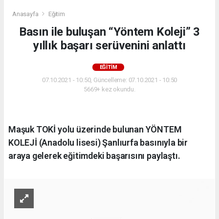
Anasayfa
Eğitim
Basın ile buluşan “Yöntem Koleji” 3
yıllık başarı serüvenini anlattı
EĞITIM
07.10.2021 - 10:50, Güncelleme: 07.10.2021 - 10:50
5669+ kez okundu.
Maşuk TOKİ yolu üzerinde bulunan YÖNTEM
KOLEJİ (Anadolu lisesi) Şanlıurfa basınıyla bir
araya gelerek eğitimdeki başarısını paylaştı.