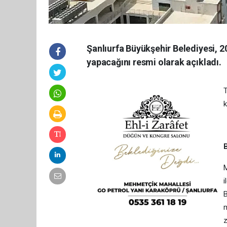
Şanlıurfa Büyükşehir Belediyesi, 20
yapacağını resmi olarak açıkladı.
T
k
M
i
B
m
z