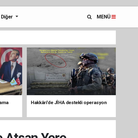
Diğer
MENÜ
lama
Hakkâri’de JİHA destekli operasyon
e Atsan Yere