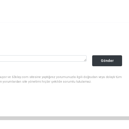
Gönder
uyor ve 63olay.com sitesine yaptığınız yorumunuzla ilgili doğrudan veya dolaylı tüm
m yorumlardan site yönetimi hiçbir şekilde sorumlu tutulamaz.