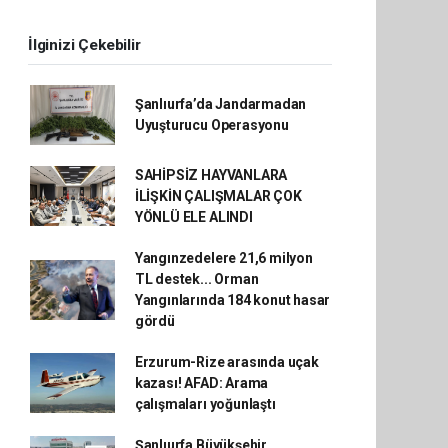
İlginizi Çekebilir
Şanlıurfa’da Jandarmadan
Uyuşturucu Operasyonu
SAHİPSİZ HAYVANLARA
İLİŞKİN ÇALIŞMALAR ÇOK
YÖNLÜ ELE ALINDI
Yangınzedelere 21,6 milyon
TL destek... Orman
Yangınlarında 184 konut hasar
gördü
Erzurum-Rize arasında uçak
kazası! AFAD: Arama
çalışmaları yoğunlaştı
Şanlıurfa Büyükşehir