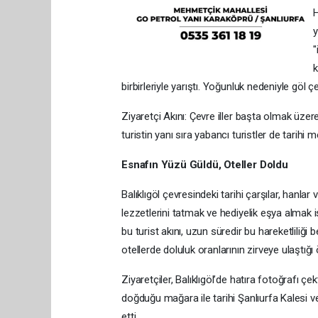
H
y
"
k
birbirleriyle yarıştı. Yoğunluk nedeniyle g
Ziyaretçi Akını: Çevre iller başta olmak üzer
turistin yanı sıra yabancı turistler de tarihi 
Esnafın Yüzü Güldü, Oteller Doldu
Balıklıgöl çevresindeki tarihi çarşılar, hanlar
lezzetlerini tatmak ve hediyelik eşya almak ist
bu turist akını, uzun süredir bu hareketliliğ
otellerde doluluk oranlarının zirveye ulaştığı 
Ziyaretçiler, Balıklıgöl’de hatıra fotoğrafı ç
doğduğu mağara ile tarihi Şanlıurfa Kalesi v
etti.