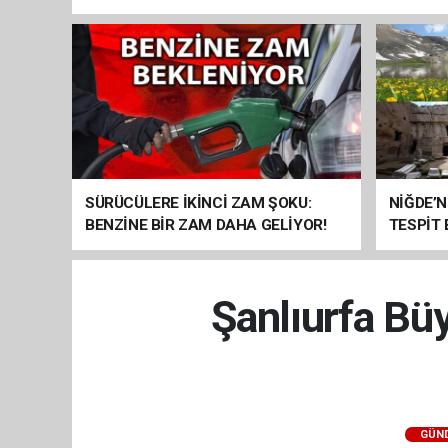
SÜRÜCÜLERE İKİNCİ ZAM ŞOKU:
NİĞDE’N
BENZİNE BİR ZAM DAHA GELİYOR!
TESPİT
SOMUT 
Şanlıurfa Büy
GÜN