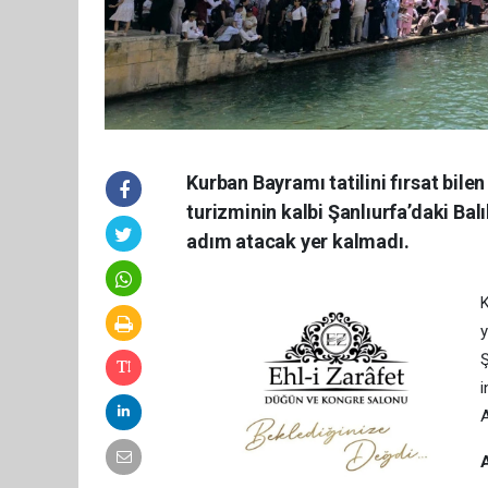
Kurban Bayramı tatilini fırsat bilen 
turizminin kalbi Şanlıurfa’daki Balı
adım atacak yer kalmadı.
K
y
Ş
i
A