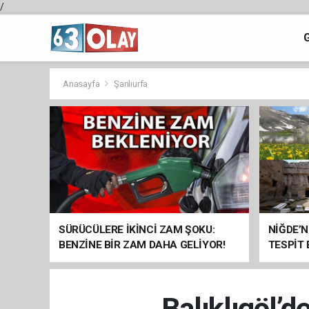
/
Anasayfa
Şanlıurfa
SÜRÜCÜLERE İKİNCİ ZAM ŞOKU:
NİĞDE’N
BENZİNE BİR ZAM DAHA GELİYOR!
TESPİT
SOMUT 
Balıklıgöl’