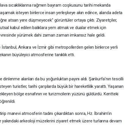
ava sıcaklıklarına rağmen bayram coşkusunu tarihi mekanda
aşamak isteyen binlerce insan yerleşkeye akın edince, alanda adeta
iğne atsan yere düşmeyecek" görüntüler ortaya çıktı. Ziyaretçiler,
utsal kabul edilen balıklara yem atmak ve dualar etmek için
öl çevresinde yürümek dahi zaman zaman imkansız hale geldi.
e İstanbul, Ankara ve İzmir gibi metropollerden gelen binlerce yerli
mekanın büyüleyici atmosferine tanıklık etti.
 ve dinlenme alanları da bu yoğunluktan payını aldı. Şanlıurfa’nın tescilli
eyen turistler, tarihi çarşılarda büyük bir hareketlilik yarattı. Yaşanan
i bekleyen bölge esnafının ve turizmcilerin yüzünü güldürdü. Kentteki
öğrenildi.
ektirip manevi atmosferin tadını çıkardıktan sonra, Hz. İbrahim’in
e yakındaki arkeoloji müzelerini ziyaret etmek üzere turlarına devam