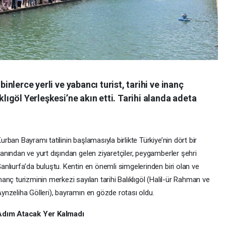
binlerce yerli ve yabancı turist, tarihi ve inanç
klıgöl Yerleşkesi’ne akın etti. Tarihi alanda adeta
urban Bayramı tatilinin başlamasıyla birlikte Türkiye’nin dört bir
anından ve yurt dışından gelen ziyaretçiler, peygamberler şehri
anlıurfa’da buluştu. Kentin en önemli simgelerinden biri olan ve
nanç turizminin merkezi sayılan tarihi Balıklıgöl (Halil-ür Rahman ve
ynzeliha Gölleri), bayramın en gözde rotası oldu.
Adım Atacak Yer Kalmadı