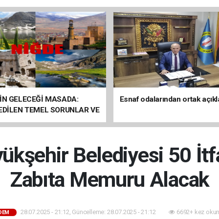
İN GELECEĞİ MASADA:
Esnaf odalarından ortak açık
 EDİLEN TEMEL SORUNLAR VE
ÇÖZÜM ÖNERİLERİ
ükşehir Belediyesi 50 İtf
Zabıta Memuru Alacak
28.07.2025 - 21:12, Güncelleme: 28.07.2025 - 21:12
6692+ kez okun
DEM