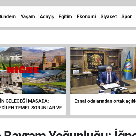
Gündem
Yaşam
Asayiş
Eğitim
Ekonomi
Siyaset
Spor
İN GELECEĞİ MASADA:
Esnaf odalarından ortak açık
 EDİLEN TEMEL SORUNLAR VE
ÇÖZÜM ÖNERİLERİ
de Bayram Yoğunluğu: İğn