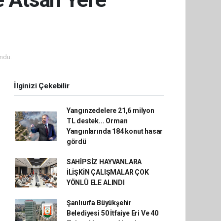
ndu.
İlginizi Çekebilir
Yangınzedelere 21,6 milyon
TL destek... Orman
Yangınlarında 184 konut hasar
gördü
SAHİPSİZ HAYVANLARA
İLİŞKİN ÇALIŞMALAR ÇOK
YÖNLÜ ELE ALINDI
Şanlıurfa Büyükşehir
Belediyesi 50 İtfaiye Eri Ve 40