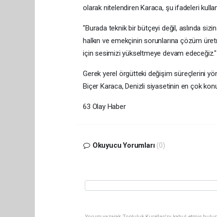
olarak nitelendiren Karaca, şu ifadeleri kullan
"Burada teknik bir bütçeyi değil, aslında siz
halkın ve emekçinin sorunlarına çözüm üretme
için sesimizi yükseltmeye devam edeceğiz."
Gerek yerel örgütteki değişim süreçlerini y
Biçer Karaca, Denizli siyasetinin en çok kon
63 Olay Haber
Okuyucu Yorumları
(0)
Yorum yazarak Topluluk Kuralları’nı kabul etmiş bulun