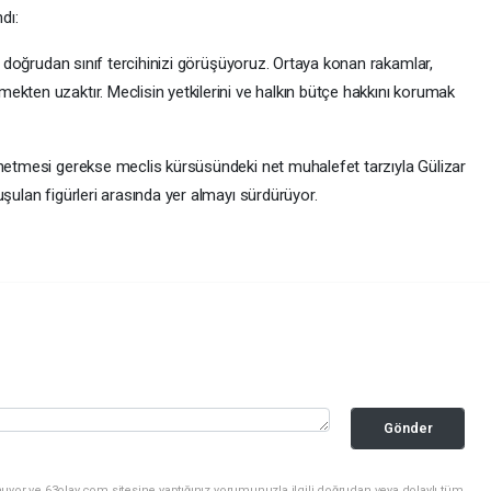
dı:
in doğrudan sınıf tercihinizi görüşüyoruz. Ortaya konan rakamlar,
kten uzaktır. Meclisin yetkilerini ve halkın bütçe hakkını korumak
önetmesi gerekse meclis kürsüsündeki net muhalefet tarzıyla Gülizar
uşulan figürleri arasında yer almayı sürdürüyor.
Gönder
uyor ve 63olay.com sitesine yaptığınız yorumunuzla ilgili doğrudan veya dolaylı tüm