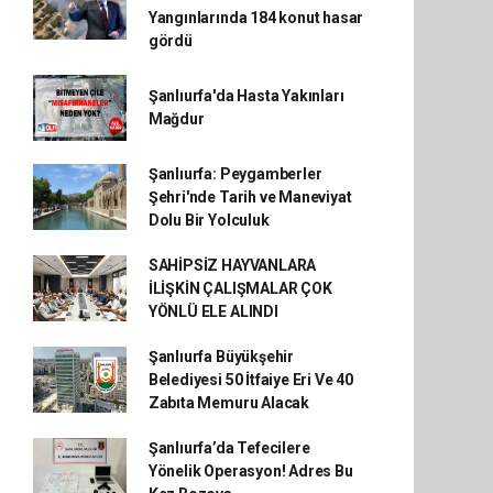
Yangınlarında 184 konut hasar
gördü
Şanlıurfa'da Hasta Yakınları
Mağdur
Şanlıurfa: Peygamberler
Şehri'nde Tarih ve Maneviyat
Dolu Bir Yolculuk
SAHİPSİZ HAYVANLARA
İLİŞKİN ÇALIŞMALAR ÇOK
YÖNLÜ ELE ALINDI
Şanlıurfa Büyükşehir
Belediyesi 50 İtfaiye Eri Ve 40
Zabıta Memuru Alacak
Şanlıurfa’da Tefecilere
Yönelik Operasyon! Adres Bu