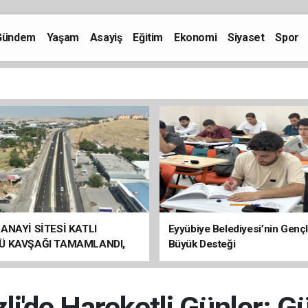
Gündem
Yaşam
Asayiş
Eğitim
Ekonomi
Siyaset
Spor
ANAYİ SİTESİ KATLI
Eyyübiye Belediyesi’nin Genç
Ü KAVŞAĞI TAMAMLANDI,
Büyük Desteği
ÇİŞLERİ BAŞLADI
i'de Hareketli Günler: Gü