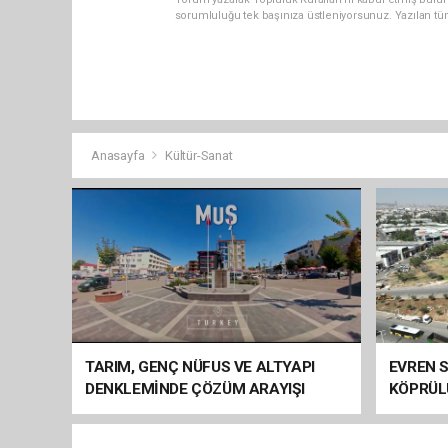
sorumluluğu tek başınıza üstleniyorsunuz. Yazılan tü
Anasayfa
Kültür-Sanat
TARIM, GENÇ NÜFUS VE ALTYAPI
EVREN S
DENKLEMİNDE ÇÖZÜM ARAYIŞI
KÖPRÜL
ARAÇ GE