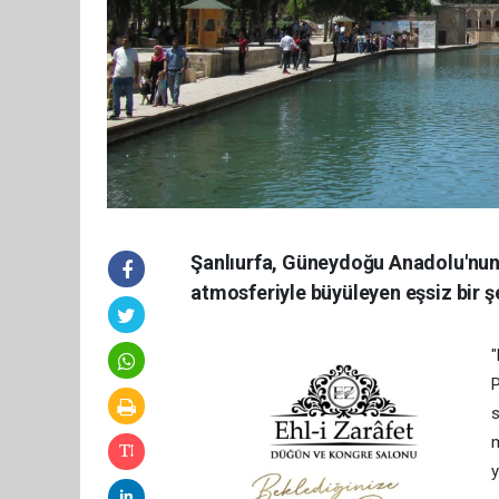
Şanlıurfa, Güneydoğu Anadolu'nun 
atmosferiyle büyüleyen eşsiz bir şe
"
P
s
m
y