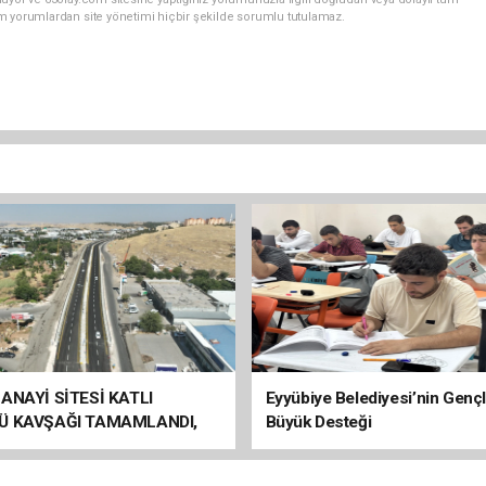
m yorumlardan site yönetimi hiçbir şekilde sorumlu tutulamaz.
ANAYİ SİTESİ KATLI
Eyyübiye Belediyesi’nin Genç
Ü KAVŞAĞI TAMAMLANDI,
Büyük Desteği
ÇİŞLERİ BAŞLADI