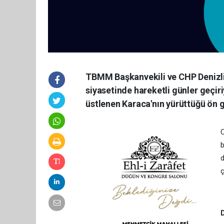
TBMM Başkanvekili ve CHP Denizli M
siyasetinde hareketli günler geçiriy
üstlenen Karaca'nın yürüttüğü ön gö
C
b
d
ç
D