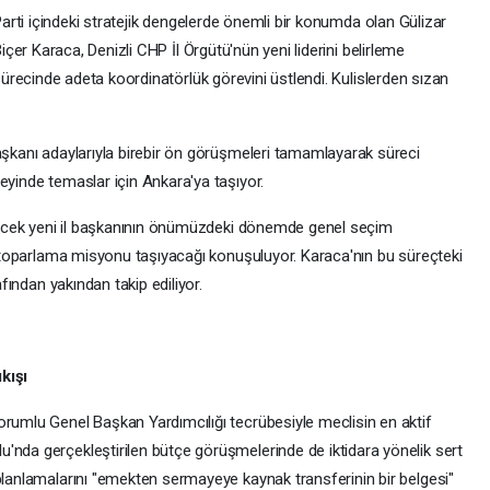
arti içindeki stratejik dengelerde önemli bir konumda olan Gülizar
içer Karaca, Denizli CHP İl Örgütü'nün yeni liderini belirleme
ürecinde adeta koordinatörlük görevini üstlendi. Kulislerden sızan
 başkanı adaylarıyla birebir ön görüşmeleri tamamlayarak süreci
eyinde temaslar için Ankara'ya taşıyor.
rlenecek yeni il başkanının önümüzdeki dönemde genel seçim
tü toparlama misyonu taşıyacağı konuşuluyor. Karaca'nın bu süreçteki
afından yakından takip ediliyor.
kışı
orumlu Genel Başkan Yardımcılığı tecrübesiyle meclisin en aktif
'nda gerçekleştirilen bütçe görüşmelerinde de iktidara yönelik sert
planlamalarını "emekten sermayeye kaynak transferinin bir belgesi"