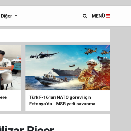
Diğer
MENÜ
lere
Türk F-16'ları NATO görevi için
Estonya'da... MSB yerli savunma
sistemleriyle güçleniyor
lizar Biçer