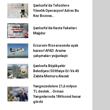
Şanlıurfa’da Tefecilere
Yönelik Operasyon! Adres Bu
Kez Bozova…
Şanlıurfa'da Hasta Yakınları
Mağdur
Erzurum-Rize arasında uçak
kazası! AFAD: Arama
çalışmaları yoğunlaştı
Şanlıurfa Büyükşehir
Belediyesi 50 İtfaiye Eri Ve 40
Zabıta Memuru Alacak
Yangınzedelere 21,6 milyon
TL destek... Orman
Yangınlarında 184 konut hasar
gördü