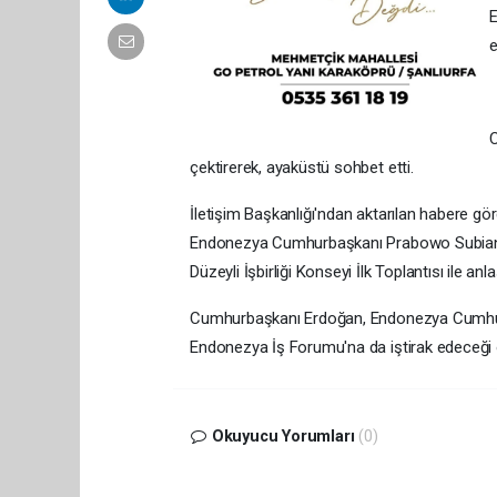
E
e
C
çektirerek, ayaküstü sohbet etti.
İletişim Başkanlığı'ndan aktarılan habere 
Endonezya Cumhurbaşkanı Prabowo Subiant
Düzeyli İşbirliği Konseyi İlk Toplantısı ile anl
Cumhurbaşkanı Erdoğan, Endonezya Cumhur
Endonezya İş Forumu'na da iştirak edeceği ö
Okuyucu Yorumları
(0)