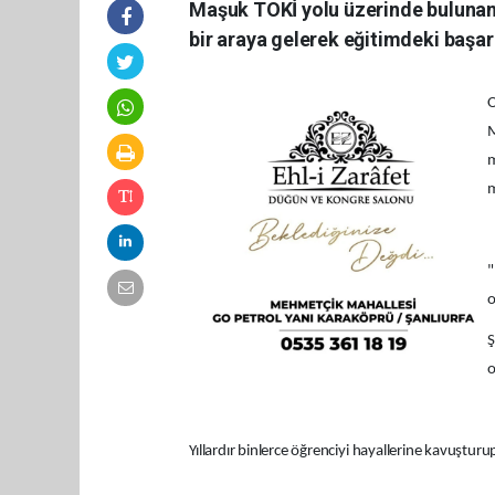
Maşuk TOKİ yolu üzerinde bulunan
bir araya gelerek eğitimdeki başarı
O
M
m
m
"
o
Ş
o
Yıllardır binlerce öğrenciyi hayallerine kavuştu