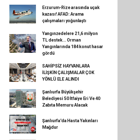
Erzurum-Rize arasında uçak
kazası! AFAD: Arama
çalışmaları yoğunlaştı
Yangınzedelere 21,6 milyon
TL destek... Orman
Yangınlarında 184 konut hasar
gördü
SAHİPSİZ HAYVANLARA
İLİŞKİN ÇALIŞMALAR ÇOK
YÖNLÜ ELE ALINDI
Şanlıurfa Büyükşehir
Belediyesi 50 İtfaiye Eri Ve 40
Zabıta Memuru Alacak
Şanlıurfa'da Hasta Yakınları
Mağdur