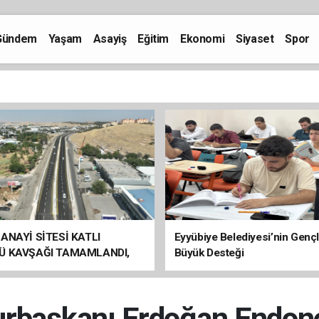
Gündem
Yaşam
Asayiş
Eğitim
Ekonomi
Siyaset
Spor
ANAYİ SİTESİ KATLI
Eyyübiye Belediyesi’nin Genç
Ü KAVŞAĞI TAMAMLANDI,
Büyük Desteği
ÇİŞLERİ BAŞLADI
başkanı Erdoğan Endon