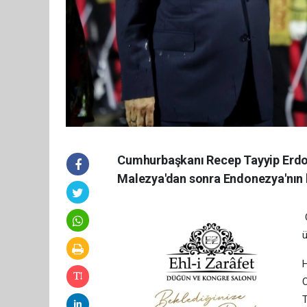
Cumhurbaşkanı Recep Tayyip Erdoğ
Malezya'dan sonra Endonezya'nın b
ü
C
T