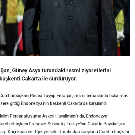
an, Güney Asya turundaki resmi ziyaretlerini
aşkenti Cakarta ile sürdürüyor.
Cumhurbaşkanı Recep Tayyip Erdoğan, resmî temaslarda bulunmak
zere gittiği Endonezya'nın başkenti Cakarta'da karşılandı.
Halim Perdanakusuma Askeri Havalimanı'nda, Endonezya
umhurbaşkanı Prabowo Subianto, Türkiye'nin Cakarta Büyükelçisi
alip Küçükcan ve diğer yetkililer tarafından karşılana Cumhurbaşkanı