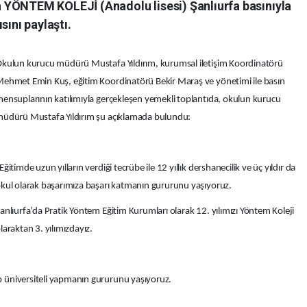
 YÖNTEM KOLEJİ (Anadolu lisesi) Şanlıurfa basınıyla
sını paylaştı.
kulun kurucu müdürü Mustafa Yıldırım, kurumsal iletişim Koordinatörü
ehmet Emin Kuş, eğitim Koordinatörü Bekir Maraş ve yönetimi ile basın
ensuplarının katılımıyla gerçekleşen yemekli toplantıda, okulun kurucu
üdürü Mustafa Yıldırım şu açıklamada bulundu:
Eğitimde uzun yılların verdiği tecrübe ile 12 yıllık dershanecilik ve üç yıldır da
kul olarak başarımıza başarı katmanın gururunu yaşıyoruz.
anlıurfa’da Pratik Yöntem Eğitim Kurumları olarak 12. yılımızı Yöntem Koleji
laraktan 3. yılımızdayız.
rup üniversiteli yapmanın gururunu yaşıyoruz.