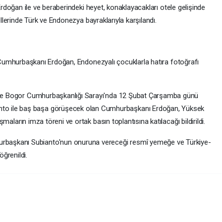
rdoğan ile ve beraberindeki heyet, konaklayacakları otele gelişinde
llerinde Türk ve Endonezya bayraklarıyla karşılandı.
umhurbaşkanı Erdoğan, Endonezyalı çocuklarla hatıra fotoğrafı
göre Bogor Cumhurbaşkanlığı Sarayı'nda 12 Şubat Çarşamba günü
o ile baş başa görüşecek olan Cumhurbaşkanı Erdoğan, Yüksek
aşmaların imza töreni ve ortak basın toplantısına katılacağı bildirildi.
başkanı Subianto'nun onuruna vereceği resmî yemeğe ve Türkiye-
ğrenildi.