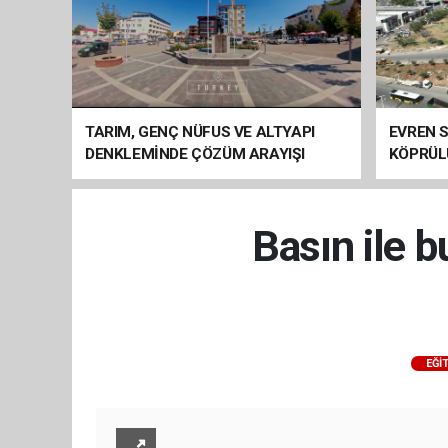
TARIM, GENÇ NÜFUS VE ALTYAPI
EVREN S
DENKLEMİNDE ÇÖZÜM ARAYIŞI
KÖPRÜL
ARAÇ GE
Basın ile b
EĞI