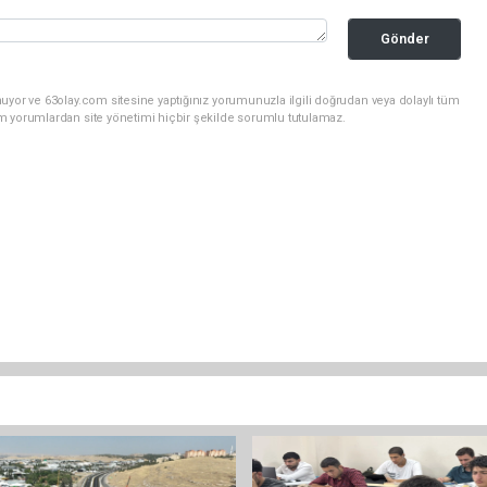
Gönder
uyor ve 63olay.com sitesine yaptığınız yorumunuzla ilgili doğrudan veya dolaylı tüm
m yorumlardan site yönetimi hiçbir şekilde sorumlu tutulamaz.