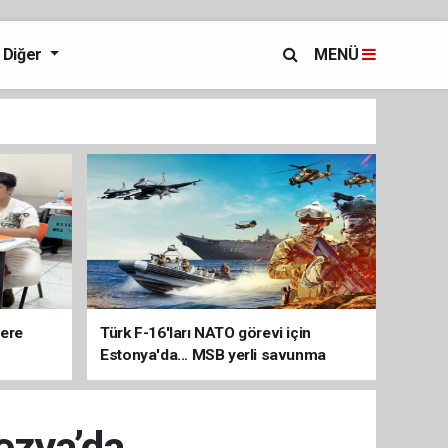
Diğer
MENÜ
lere
Türk F-16'ları NATO görevi için
Estonya'da... MSB yerli savunma
sistemleriyle güçleniyor
ezya’da