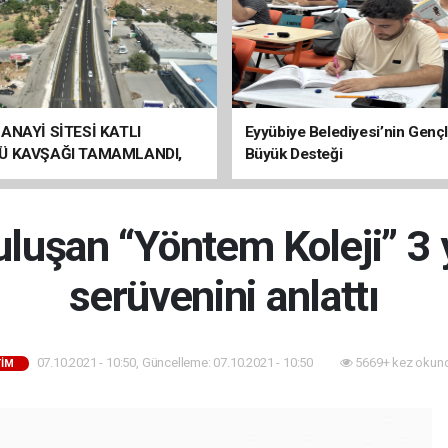
ANAYİ SİTESİ KATLI
Eyyübiye Belediyesi’nin Genç
Ü KAVŞAĞI TAMAMLANDI,
Büyük Desteği
ÇİŞLERİ BAŞLADI
uluşan “Yöntem Koleji” 3 y
serüvenini anlattı
07.10.2021 - 10:50, Güncelleme: 07.10.2021 - 10:50
5669+ kez okun
TIM