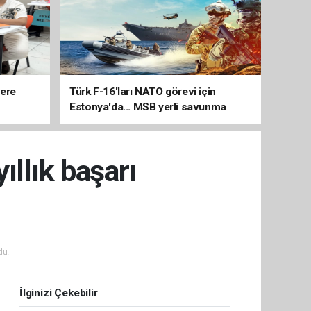
lere
Türk F-16'ları NATO görevi için
Estonya'da... MSB yerli savunma
sistemleriyle güçleniyor
ıllık başarı
du.
İlginizi Çekebilir