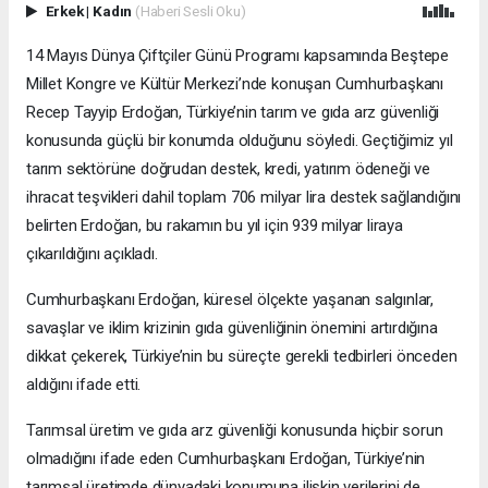
Erkek
|
Kadın
(Haberi Sesli Oku)
14 Mayıs Dünya Çiftçiler Günü Programı kapsamında Beştepe
Millet Kongre ve Kültür Merkezi’nde konuşan Cumhurbaşkanı
Recep Tayyip Erdoğan, Türkiye’nin tarım ve gıda arz güvenliği
konusunda güçlü bir konumda olduğunu söyledi. Geçtiğimiz yıl
tarım sektörüne doğrudan destek, kredi, yatırım ödeneği ve
ihracat teşvikleri dahil toplam 706 milyar lira destek sağlandığını
belirten Erdoğan, bu rakamın bu yıl için 939 milyar liraya
çıkarıldığını açıkladı.
Cumhurbaşkanı Erdoğan, küresel ölçekte yaşanan salgınlar,
savaşlar ve iklim krizinin gıda güvenliğinin önemini artırdığına
dikkat çekerek, Türkiye’nin bu süreçte gerekli tedbirleri önceden
aldığını ifade etti.
Tarımsal üretim ve gıda arz güvenliği konusunda hiçbir sorun
olmadığını ifade eden Cumhurbaşkanı Erdoğan, Türkiye’nin
tarımsal üretimde dünyadaki konumuna ilişkin verilerini de