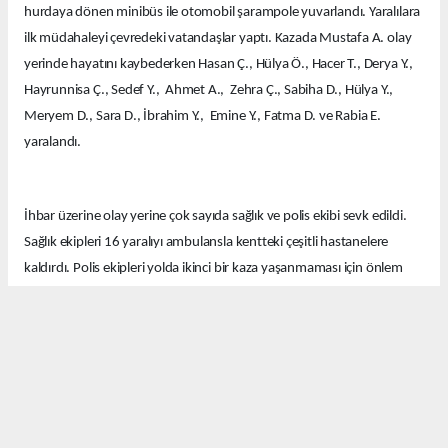
hurdaya dönen minibüs ile otomobil şarampole yuvarlandı. Yaralılara
ilk müdahaleyi çevredeki vatandaşlar yaptı. Kazada Mustafa A. olay
yerinde hayatını kaybederken Hasan Ç., Hülya Ö., Hacer T., Derya Y.,
Hayrunnisa Ç., Sedef Y., Ahmet A., Zehra Ç., Sabiha D., Hülya Y.,
Meryem D., Sara D., İbrahim Y., Emine Y., Fatma D. ve Rabia E.
yaralandı.
İhbar üzerine olay yerine çok sayıda sağlık ve polis ekibi sevk edildi.
Sağlık ekipleri 16 yaralıyı ambulansla kentteki çeşitli hastanelere
kaldırdı. Polis ekipleri yolda ikinci bir kaza yaşanmaması için önlem
aldı.
Ekipler kazayla ilgili soruşturma başlattı.