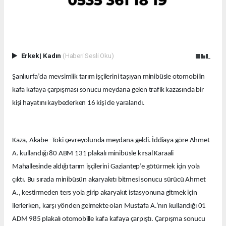
Erkek
|
Kadın
(Haberi Sesli Oku)
Şanlıurfa’da mevsimlik tarım işçilerini taşıyan minibüsle otomobilin
kafa kafaya çarpışması sonucu meydana gelen trafik kazasında bir
kişi hayatını kaybederken 16 kişi de yaralandı.
Kaza, Akabe -Toki çevreyolunda meydana geldi. İddiaya göre Ahmet
A. kullandığı 80 ABM 131 plakalı minibüsle kırsal Karaali
Mahallesinde aldığı tarım işçilerini Gaziantep’e götürmek için yola
çıktı. Bu sırada minibüsün akaryakıtı bitmesi sonucu sürücü Ahmet
A., kestirmeden ters yola girip akaryakıt istasyonuna gitmek için
ilerlerken, karşı yönden gelmekte olan Mustafa A.’nın kullandığı 01
ADM 985 plakalı otomobille kafa kafaya çarpıştı. Çarpışma sonucu