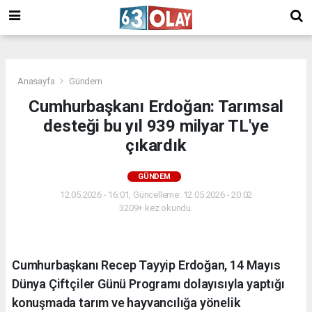
/
Anasayfa
Gündem
Cumhurbaşkanı Erdoğan: Tarımsal
desteği bu yıl 939 milyar TL'ye
çıkardık
GÜNDEM
12.05.2026 - 16:01, Güncelleme: 12.05.2026 - 20:02
3209+ kez okundu.
Cumhurbaşkanı Recep Tayyip Erdoğan, 14 Mayıs
Dünya Çiftçiler Günü Programı dolayısıyla yaptığı
konuşmada tarım ve hayvancılığa yönelik