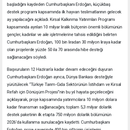
başladığını kaydeden Cumhurbaşkanı Erdoğan, küçükbaş
destek programı kapsamında ilk hayvan teslimatlarının gelecek
ay yapılacağını açıkladı. Kırsal Kalkınma Yatırımları Programı
kapsamında ayrılan 10 milyar liralık bütçenin önemli bölümünün
gençler, kadınlar ve aile işletmelerine tahsis edildiğini belirten
Cumhurbaşkanı Erdoğan, 100 bin liradan 30 milyon liraya kadar
olan projelerde yüzde 50 ila 70 arasında hibe desteği
sağlanacağını söyledi.
Başvuruların 12 Haziran’a kadar devam edeceğini duyuran
Cumhurbaşkanı Erdoğan ayrıca, Dünya Bankası desteğiyle
yürütülecek “Türkiye Tarım-Gıda Sektörünün İstihdam ve Kırsal
Refah için Dönüşüm Projesi”nin bu yıl hayata geçirileceğini
açıklayarak, proje kapsamında yatırımcılara 10 milyon dolara
kadar finansman sağlanacağını, toplam 5,3 milyar dolarlık
destek paketinin ilk etapta 750 milyon dolarlık bölümünün
2026’da kullanıma sunulacağını kaydetti. Cumhurbaşkanı
Erdoğan, proje sayesinde 400 bin çiftçinin ürünlerini