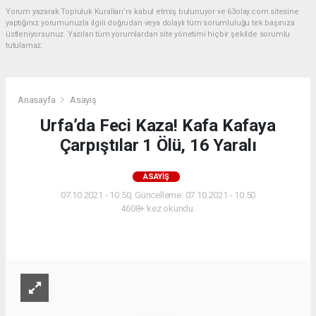
Yorum yazarak Topluluk Kuralları’nı kabul etmiş bulunuyor ve 63olay.com sitesine
yaptığınız yorumunuzla ilgili doğrudan veya dolaylı tüm sorumluluğu tek başınıza
üstleniyorsunuz. Yazılan tüm yorumlardan site yönetimi hiçbir şekilde sorumlu
tutulamaz.
Anasayfa
Asayiş
Urfa’da Feci Kaza! Kafa Kafaya
Çarpıştılar 1 Ölü, 16 Yaralı
ASAYIŞ
07.10.2021 - 10:50, Güncelleme: 07.10.2021 - 10:50
4608+ kez okundu.