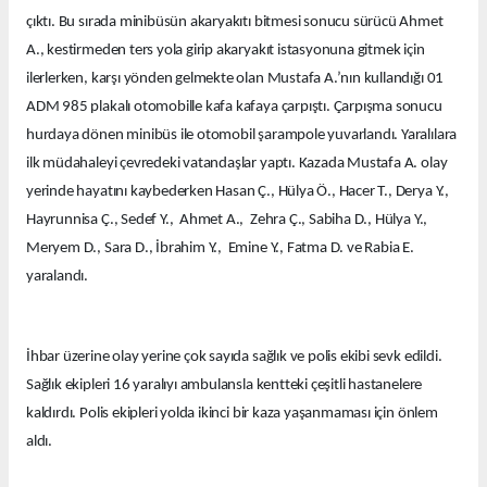
çıktı. Bu sırada minibüsün akaryakıtı bitmesi sonucu sürücü Ahmet
A., kestirmeden ters yola girip akaryakıt istasyonuna gitmek için
ilerlerken, karşı yönden gelmekte olan Mustafa A.’nın kullandığı 01
ADM 985 plakalı otomobille kafa kafaya çarpıştı. Çarpışma sonucu
hurdaya dönen minibüs ile otomobil şarampole yuvarlandı. Yaralılara
ilk müdahaleyi çevredeki vatandaşlar yaptı. Kazada Mustafa A. olay
yerinde hayatını kaybederken Hasan Ç., Hülya Ö., Hacer T., Derya Y.,
Hayrunnisa Ç., Sedef Y., Ahmet A., Zehra Ç., Sabiha D., Hülya Y.,
Meryem D., Sara D., İbrahim Y., Emine Y., Fatma D. ve Rabia E.
yaralandı.
İhbar üzerine olay yerine çok sayıda sağlık ve polis ekibi sevk edildi.
Sağlık ekipleri 16 yaralıyı ambulansla kentteki çeşitli hastanelere
kaldırdı. Polis ekipleri yolda ikinci bir kaza yaşanmaması için önlem
aldı.