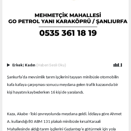
Erkek
|
Kadın
(Haberi Sesli Oku)
Şanlıurfa’da mevsimlik tarım işçilerini taşıyan minibüsle otomobilin
kafa kafaya çarpışması sonucu meydana gelen trafik kazasında bir
kişi hayatını kaybederken 16 kişi de yaralandı.
Kaza, Akabe -Toki çevreyolunda meydana geldi. İddiaya göre Ahmet
A. kullandığı 80 ABM 131 plakalı minibüsle kırsal Karaali
Mahallesinde aldığı tarım işçilerini Gaziantep’e götürmek için yola