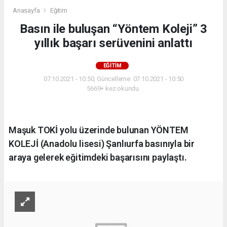
Anasayfa
Eğitim
Basın ile buluşan “Yöntem Koleji” 3
yıllık başarı serüvenini anlattı
EĞITIM
07.10.2021 - 10:50, Güncelleme: 07.10.2021 - 10:50
5669+ kez okundu.
Maşuk TOKİ yolu üzerinde bulunan YÖNTEM
KOLEJİ (Anadolu lisesi) Şanlıurfa basınıyla bir
araya gelerek eğitimdeki başarısını paylaştı.