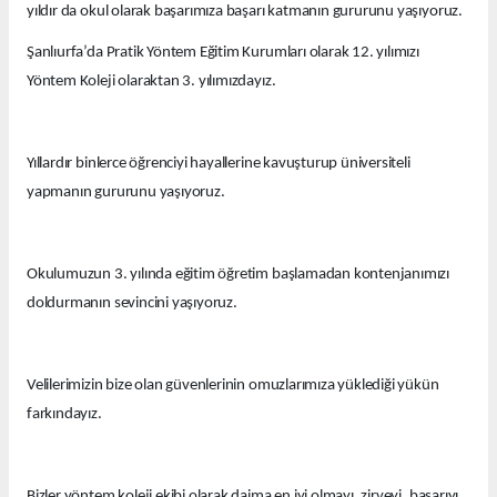
yıldır da okul olarak başarımıza başarı katmanın gururunu yaşıyoruz.
Şanlıurfa’da Pratik Yöntem Eğitim Kurumları olarak 12. yılımızı
Yöntem Koleji olaraktan 3. yılımızdayız.
Yıllardır binlerce öğrenciyi hayallerine kavuşturup üniversiteli
yapmanın gururunu yaşıyoruz.
Okulumuzun 3. yılında eğitim öğretim başlamadan kontenjanımızı
doldurmanın sevincini yaşıyoruz.
Velilerimizin bize olan güvenlerinin omuzlarımıza yüklediği yükün
farkındayız.
Bizler yöntem koleji ekibi olarak daima en iyi olmayı, zirveyi, başarıyı