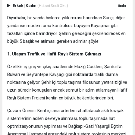
Erkek
|
Kadın
(Haberi Sesli Oku)
Diyarbakır, bir yanda binlerce yıllık mirası barındıran Suriçi, diğer
yanda ise modern ama kontrolsüz büyüyen Kayapınar gibi
tezatları içinde barındırıyor. Şehrin geleceğini şekillendirecek en
büyük 5 başlık ve atılması gereken adımlar şöyle:
1. Ulaşım Trafik ve Hafif Raylı Sistem Çıkmazı
Özellikle iş giriş ve çıkış saatlerinde Elazığ Caddesi, Şanlıurfa
Bulvarı ve Seyrantepe Kavşağı gibi noktalarda trafik durma
noktasına geliyor. Şehir içi toplu taşıma filosunun yetersizliği ve
uzun süredir konuşulan ancak somut bir adım atılamayan Hafif
Raylı Sistem Projesi kentin en büyük beklentilerinden biri.
Çözüm Önerisi: Kent içi ana arterleri rahatlatacak akıllı kavşak
sistemlerinin acilen devreye alınması, toplu taşımada hat
optimizasyonunun yapılması ve Dağkapı-Gazi Yaşargil Eğitim
Araştırma Hastanesi arasındaki raylı sistem projesinin merkezi