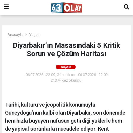
/
Anasayfa
Yaşam
Diyarbakır’ın Masasındaki 5 Kritik
Sorun ve Çözüm Haritası
YAŞAM
06.07.2026 - 22:09, Güncelleme: 06.07.2026 - 22:09
2137+ kez okundu.
Tarihi, kültürü ve jeopolitik konumuyla
Güneydoğu’nun kalbi olan Diyarbakır, son dönemde
hem hızla büyüyen nüfusun getirdiği yüklerle hem
de yapısal sorunlarla mücadele ediyor. Kent