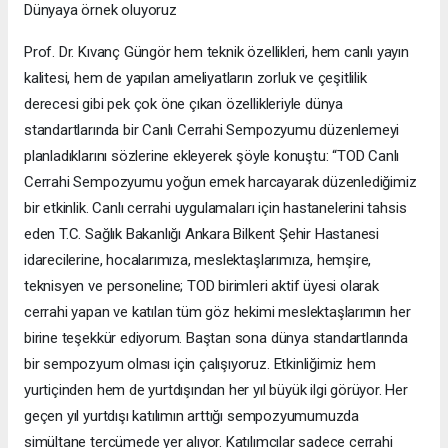
Dünyaya örnek oluyoruz
Prof. Dr. Kıvanç Güngör hem teknik özellikleri, hem canlı yayın
kalitesi, hem de yapılan ameliyatların zorluk ve çeşitlilik
derecesi gibi pek çok öne çıkan özellikleriyle dünya
standartlarında bir Canlı Cerrahi Sempozyumu düzenlemeyi
planladıklarını sözlerine ekleyerek şöyle konuştu: “TOD Canlı
Cerrahi Sempozyumu yoğun emek harcayarak düzenlediğimiz
bir etkinlik. Canlı cerrahi uygulamaları için hastanelerini tahsis
eden T.C. Sağlık Bakanlığı Ankara Bilkent Şehir Hastanesi
idarecilerine, hocalarımıza, meslektaşlarımıza, hemşire,
teknisyen ve personeline; TOD birimleri aktif üyesi olarak
cerrahi yapan ve katılan tüm göz hekimi meslektaşlarımın her
birine teşekkür ediyorum. Baştan sona dünya standartlarında
bir sempozyum olması için çalışıyoruz. Etkinliğimiz hem
yurtiçinden hem de yurtdışından her yıl büyük ilgi görüyor. Her
geçen yıl yurtdışı katılımın arttığı sempozyumumuzda
simültane tercümede yer alıyor. Katılımcılar sadece cerrahi