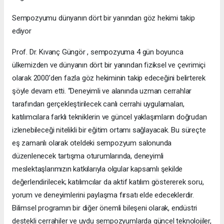
Sempozyumu dünyanın dört bir yanından göz hekimi takip
ediyor
Prof. Dr. Kıvanç Güngör , sempozyuma 4 gün boyunca
ülkemizden ve dünyanın dört bir yanından fiziksel ve çevrimiçi
olarak 2000’den fazla göz hekiminin takip edeceğini belirterek
şöyle devam etti. “Deneyimli ve alanında uzman cerrahlar
tarafından gerçekleştirilecek canlı cerrahi uygulamaları,
katılımcılara farklı tekniklerin ve güncel yaklaşımların doğrudan
izlenebileceği nitelikli bir eğitim ortamı sağlayacak. Bu süreçte
eş zamanlı olarak oteldeki sempozyum salonunda
düzenlenecek tartışma oturumlarında, deneyimli
meslektaşlarımızın katkılarıyla olgular kapsamlı şekilde
değerlendirilecek; katılımcılar da aktif katılım göstererek soru,
yorum ve deneyimlerini paylaşma fırsatı elde edeceklerdir.
Bilimsel programın bir diğer önemli bileşeni olarak, endüstri
destekli cerrahiler ve uydu sempozyumlarda güncel teknolojiler,