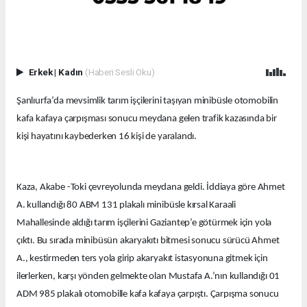
Erkek
|
Kadın
(Haberi Sesli Oku)
Şanlıurfa’da mevsimlik tarım işçilerini taşıyan minibüsle otomobilin
kafa kafaya çarpışması sonucu meydana gelen trafik kazasında bir
kişi hayatını kaybederken 16 kişi de yaralandı.
Kaza, Akabe -Toki çevreyolunda meydana geldi. İddiaya göre Ahmet
A. kullandığı 80 ABM 131 plakalı minibüsle kırsal Karaali
Mahallesinde aldığı tarım işçilerini Gaziantep’e götürmek için yola
çıktı. Bu sırada minibüsün akaryakıtı bitmesi sonucu sürücü Ahmet
A., kestirmeden ters yola girip akaryakıt istasyonuna gitmek için
ilerlerken, karşı yönden gelmekte olan Mustafa A.’nın kullandığı 01
ADM 985 plakalı otomobille kafa kafaya çarpıştı. Çarpışma sonucu