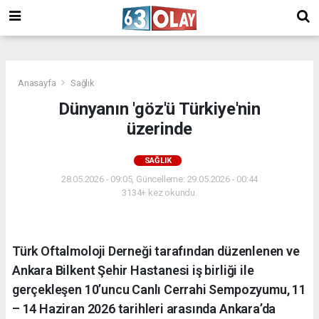
/
Anasayfa
Sağlık
Dünyanın 'göz'ü Türkiye'nin
üzerinde
SAĞLIK
28.05.2026 - 09:05, Güncelleme: 29.05.2026 - 00:44
3134+ kez okundu.
Türk Oftalmoloji Derneği tarafından düzenlenen ve
Ankara Bilkent Şehir Hastanesi iş birliği ile
gerçekleşen 10’uncu Canlı Cerrahi Sempozyumu, 11
– 14 Haziran 2026 tarihleri arasında Ankara’da