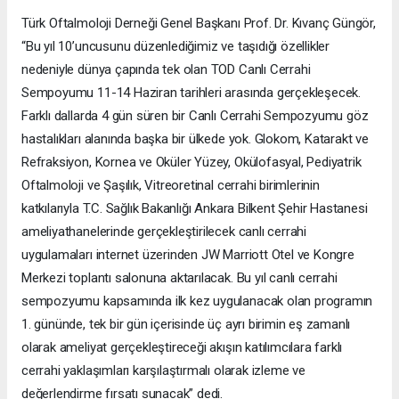
Türk Oftalmoloji Derneği Genel Başkanı Prof. Dr. Kıvanç Güngör,
“Bu yıl 10’uncusunu düzenlediğimiz ve taşıdığı özellikler
nedeniyle dünya çapında tek olan TOD Canlı Cerrahi
Sempoyumu 11-14 Haziran tarihleri arasında gerçekleşecek.
Farklı dallarda 4 gün süren bir Canlı Cerrahi Sempozyumu göz
hastalıkları alanında başka bir ülkede yok. Glokom, Katarakt ve
Refraksiyon, Kornea ve Oküler Yüzey, Okülofasyal, Pediyatrik
Oftalmoloji ve Şaşılık, Vitreoretinal cerrahi birimlerinin
katkılarıyla T.C. Sağlık Bakanlığı Ankara Bilkent Şehir Hastanesi
ameliyathanelerinde gerçekleştirilecek canlı cerrahi
uygulamaları internet üzerinden JW Marriott Otel ve Kongre
Merkezi toplantı salonuna aktarılacak. Bu yıl canlı cerrahi
sempozyumu kapsamında ilk kez uygulanacak olan programın
1. gününde, tek bir gün içerisinde üç ayrı birimin eş zamanlı
olarak ameliyat gerçekleştireceği akışın katılımcılara farklı
cerrahi yaklaşımları karşılaştırmalı olarak izleme ve
değerlendirme fırsatı sunacak” dedi.