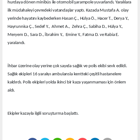
hurdaya dönen minibüs ile otomobil şarampole yuvarlandı. Yaralılara
ilk müdahaleyi çevredeki vatandaşlar yaptı. Kazada Mustafa A. olay
yerinde hayatını kaybederken Hasan Ç., Hülya Ö., Hacer T., Derya Y.,
Hayrunnisa Ç., Sedef Y., Ahmet A., Zehra Ç., Sabiha D., Hülya Y.,
Meryem D., Sara D., İbrahim Y., Emine Y., Fatma D. ve Rabia E.
yaralandı.
İhbar üzerine olay yerine çok sayıda sağlık ve polis ekibi sevk edildi.
Sağlık ekipleri 16 yaralıyı ambulansla kentteki çeşitli hastanelere
kaldırdı. Polis ekipleri yolda ikinci bir kaza yaşanmaması için önlem
aldı.
Ekipler kazayla ilgili soruşturma başlattı.