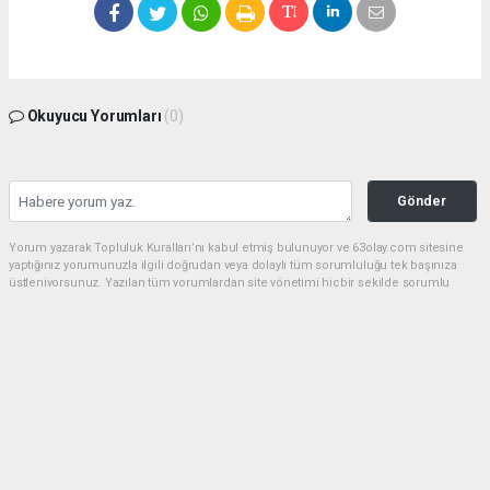
Okuyucu Yorumları
(0)
Gönder
Yorum yazarak Topluluk Kuralları’nı kabul etmiş bulunuyor ve 63olay.com sitesine
yaptığınız yorumunuzla ilgili doğrudan veya dolaylı tüm sorumluluğu tek başınıza
üstleniyorsunuz. Yazılan tüm yorumlardan site yönetimi hiçbir şekilde sorumlu
tutulamaz.
haber paketi
haber scripti
haber yazılımı
Tüm hakları saklı tutulmaktadır.Copyright 2026©
Haber Yazılımı:
Web Aksiyon ®