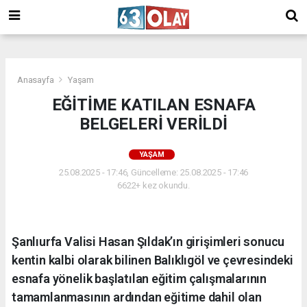
/
Anasayfa
Yaşam
EĞİTİME KATILAN ESNAFA
BELGELERİ VERİLDİ
YAŞAM
25.08.2025 - 17:46, Güncelleme: 25.08.2025 - 17:46
6622+ kez okundu.
Şanlıurfa Valisi Hasan Şıldak’ın girişimleri sonucu
kentin kalbi olarak bilinen Balıklıgöl ve çevresindeki
esnafa yönelik başlatılan eğitim çalışmalarının
tamamlanmasının ardından eğitime dahil olan