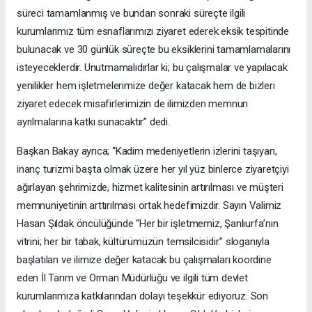
süreci tamamlanmış ve bundan sonraki süreçte ilgili
kurumlarımız tüm esnaflarımızı ziyaret ederek eksik tespitinde
bulunacak ve 30 günlük süreçte bu eksiklerini tamamlamalarını
isteyeceklerdir. Unutmamalıdırlar ki; bu çalışmalar ve yapılacak
yenilikler hem işletmelerimize değer katacak hem de bizleri
ziyaret edecek misafirlerimizin de ilimizden memnun
ayrılmalarına katkı sunacaktır” dedi.
Başkan Bakay ayrıca; “Kadim medeniyetlerin izlerini taşıyan,
inanç turizmi başta olmak üzere her yıl yüz binlerce ziyaretçiyi
ağırlayan şehrimizde, hizmet kalitesinin artırılması ve müşteri
memnuniyetinin arttırılması ortak hedefimizdir. Sayın Valimiz
Hasan Şıldak öncülüğünde “Her bir işletmemiz, Şanlıurfa’nın
vitrini; her bir tabak, kültürümüzün temsilcisidir.” sloganıyla
başlatılan ve ilimize değer katacak bu çalışmaları koordine
eden İl Tarım ve Orman Müdürlüğü ve ilgili tüm devlet
kurumlarımıza katkılarından dolayı teşekkür ediyoruz. Son