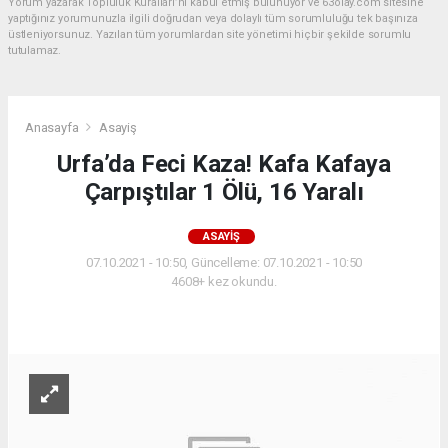
Yorum yazarak Topluluk Kuralları’nı kabul etmiş bulunuyor ve 63olay.com sitesine
yaptığınız yorumunuzla ilgili doğrudan veya dolaylı tüm sorumluluğu tek başınıza
üstleniyorsunuz. Yazılan tüm yorumlardan site yönetimi hiçbir şekilde sorumlu
tutulamaz.
Anasayfa
Asayiş
Urfa’da Feci Kaza! Kafa Kafaya
Çarpıştılar 1 Ölü, 16 Yaralı
ASAYIŞ
07.10.2021 - 10:50, Güncelleme: 07.10.2021 - 10:50
4608+ kez okundu.