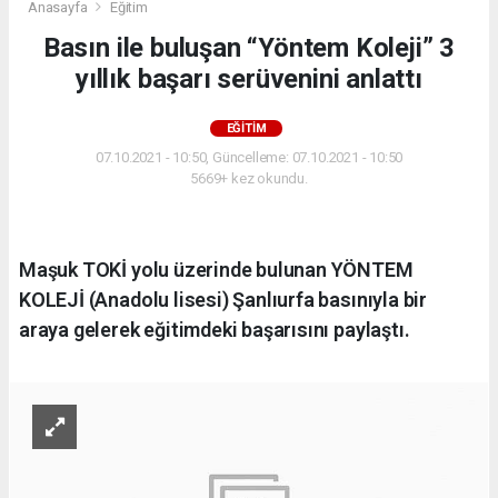
Anasayfa
Eğitim
Basın ile buluşan “Yöntem Koleji” 3
yıllık başarı serüvenini anlattı
EĞITIM
07.10.2021 - 10:50, Güncelleme: 07.10.2021 - 10:50
5669+ kez okundu.
Maşuk TOKİ yolu üzerinde bulunan YÖNTEM
KOLEJİ (Anadolu lisesi) Şanlıurfa basınıyla bir
araya gelerek eğitimdeki başarısını paylaştı.