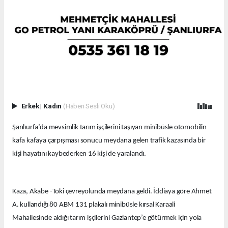
Erkek
|
Kadın
(Haberi Sesli Oku)
Şanlıurfa’da mevsimlik tarım işçilerini taşıyan minibüsle otomobilin
kafa kafaya çarpışması sonucu meydana gelen trafik kazasında bir
kişi hayatını kaybederken 16 kişi de yaralandı.
Kaza, Akabe -Toki çevreyolunda meydana geldi. İddiaya göre Ahmet
A. kullandığı 80 ABM 131 plakalı minibüsle kırsal Karaali
Mahallesinde aldığı tarım işçilerini Gaziantep’e götürmek için yola