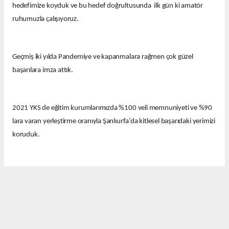
hedefimize koyduk ve bu hedef doğrultusunda ilk gün ki amatör
ruhumuzla çalışıyoruz.
Geçmiş iki yılda Pandemiye ve kapanmalara rağmen çok güzel
başarılara imza attık.
2021 YKS de eğitim kurumlarımızda %100 veli memnuniyeti ve %90
lara varan yerleştirme oranıyla Şanlıurfa’da kitlesel başarıdaki yerimizi
koruduk.
Bu yıl eğitim kurumlarımızda güzel derecelerle 14 tıp fakültesi, 12
hukuk fakültesi ve onlarca diğer farklı seçkin bölümlere öğrenciler
yerleştirdik.