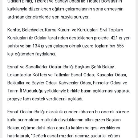
Odaları Birliği, Ticaret ve Sanayi Odası ile Ticaret Borsasının
katkılarıyla düzenlenen eğitim çalışmalarının sona ermesinin
ardından denetimlerde son hızıyla sürüyor.
Kentte; Belediyeler, Kamu Kurum ve Kuruluşları, Sivil Toplum
Kuruluşları ile Odalar tarafından desteklenen projede, 421 iş yeri
sahibi ve bin 134 iş yeri çalışanı olmak üzere toplam bin 555
kişi eğitimden faydalandı.
Esnaf ve Sanatkârlar Odaları Birliği Başkanı Şefik Bakay,
Lokantacılar Köfteci ve Tatlıcılar Esnaf Odası, Kasaplar Odası,
Bakkallar ve Bayiler Odası, Kahveciler Odası, Fırıncılar Odası ve
Tarım İl Müdürlüğü yetkilileriyle birlikte basın açıklaması yaparak,
projeye tam destek verdiklerini açıkladı.
Esnaf Odaları Birliği olarak ilk günden itibaren bu önemli sürece
katkı sunmaktan mutluluk duyduklarının altını çizen Başkan
Bakay, eğitime dahil olan esnafa katılım belgesi verdiklerini
hatırlatarak, “Değerli esnafımızdan ricamız şudur ki; eğitim