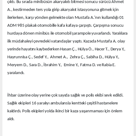
çıktı. Bu sırada minibüsün akaryakıtı bitmesi sonucu sürücü Ahmet
A., kestirmeden ters yola girip akaryakıt istasyonuna gitmek için
ilerlerken, karşı yönden gelmekte olan Mustafa A.’nın kullandığı 01
ADM 985 plakalı otomobille kafa kafaya çarpıştı. Çarpışma sonucu
hurdaya dönen minibüs ile otomobil şarampole yuvarlandı. Yaralılara
ilk müdahaleyi çevredeki vatandaşlar yaptı. Kazada Mustafa A. olay
yerinde hayatını kaybederken Hasan Ç., Hülya Ö., Hacer T., Derya Y.,
Hayrunnisa Ç., Sedef Y., Ahmet A., Zehra Ç., Sabiha D., Hülya Y.,
Meryem D., Sara D., İbrahim Y., Emine Y., Fatma D. ve Rabia E.
yaralandı.
İhbar üzerine olay yerine çok sayıda sağlık ve polis ekibi sevk edildi.
Sağlık ekipleri 16 yaralıyı ambulansla kentteki çeşitli hastanelere
kaldırdı. Polis ekipleri yolda ikinci bir kaza yaşanmaması için önlem
aldı.