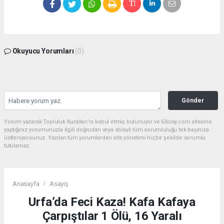
Okuyucu Yorumları
(0)
Gönder
Yorum yazarak Topluluk Kuralları’nı kabul etmiş bulunuyor ve 63olay.com sitesine
yaptığınız yorumunuzla ilgili doğrudan veya dolaylı tüm sorumluluğu tek başınıza
üstleniyorsunuz. Yazılan tüm yorumlardan site yönetimi hiçbir şekilde sorumlu
tutulamaz.
Anasayfa
Asayiş
Urfa’da Feci Kaza! Kafa Kafaya
Çarpıştılar 1 Ölü, 16 Yaralı