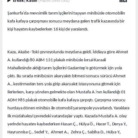
Erkek
|
Kadın
(Haberi Sesli Oku)
Şanlıurfa’da mevsimlik tarım işçilerini taşıyan minibüsle otomobilin
kafa kafaya çarpışması sonucu meydana gelen trafik kazasında bir
kişi hayatını kaybederken 16 kişi de yaralandı.
Kaza, Akabe -Toki çevreyolunda meydana geldi. İddiaya göre Ahmet
A. kullandığı 80 ABM 131 plakalı minibüsle kırsal Karaali
Mahallesinde aldığı tarım işçilerini Gaziantep’e götürmek için yola
çıktı. Bu sırada minibüsün akaryakıtı bitmesi sonucu sürücü Ahmet
A., kestirmeden ters yola girip akaryakıt istasyonuna gitmek için
ilerlerken, karşı yönden gelmekte olan Mustafa A.’nın kullandığı 01
ADM 985 plakalı otomobille kafa kafaya çarpıştı. Çarpışma sonucu
hurdaya dönen minibüs ile otomobil şarampole yuvarlandı. Yaralılara
ilk müdahaleyi çevredeki vatandaşlar yaptı. Kazada Mustafa A. olay
yerinde hayatını kaybederken Hasan Ç., Hülya Ö., Hacer T., Derya Y.,
Hayrunnisa Ç., Sedef Y., Ahmet A., Zehra Ç., Sabiha D., Hülya Y.,