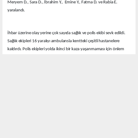
Meryem D., Sara D., İbrahim Y., Emine Y., Fatma D. ve Rabia E.
yaralandı.
İhbar üzerine olay yerine çok sayıda sağlık ve polis ekibi sevk edildi.
Sağlık ekipleri 16 yaralıyı ambulansla kentteki çeşitli hastanelere
kaldırdı. Polis ekipleri yolda ikinci bir kaza yaşanmaması için önlem
aldı.
Ekipler kazayla ilgili soruşturma başlattı.