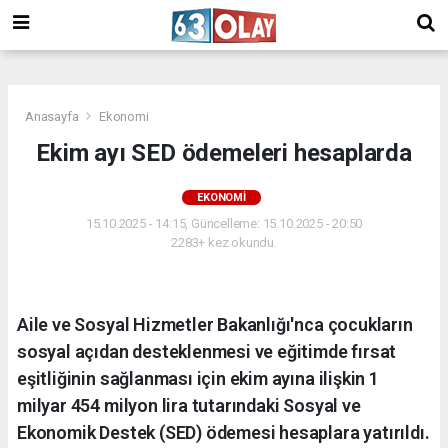
/
Anasayfa
Ekonomi
Ekim ayı SED ödemeleri hesaplarda
EKONOMI
15.10.2025 - 14:15, Güncelleme: 15.10.2025 - 20:50
2283+ kez okundu.
Aile ve Sosyal Hizmetler Bakanlığı'nca çocukların
sosyal açıdan desteklenmesi ve eğitimde fırsat
eşitliğinin sağlanması için ekim ayına ilişkin 1
milyar 454 milyon lira tutarındaki Sosyal ve
Ekonomik Destek (SED) ödemesi hesaplara yatırıldı.