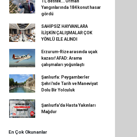
TL destek... Orman
Yangınlarında 184 konut hasar
gördü
SAHİPSİZ HAYVANLARA
İLİŞKİN ÇALIŞMALAR ÇOK
YÖNLÜ ELE ALINDI
Erzurum-Rize arasında uçak
kazası! AFAD: Arama
çalışmaları yoğunlaştı
Şanlıurfa: Peygamberler
Şehri'nde Tarih ve Maneviyat
Dolu Bir Yolculuk
Şanlıurfa'da Hasta Yakınları
Mağdur
En Çok Okunanlar