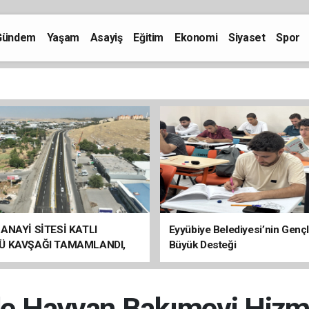
Gündem
Yaşam
Asayiş
Eğitim
Ekonomi
Siyaset
Spor
ANAYİ SİTESİ KATLI
Eyyübiye Belediyesi’nin Genç
Ü KAVŞAĞI TAMAMLANDI,
Büyük Desteği
ÇİŞLERİ BAŞLADI
de Hayvan Bakımevi Hizme