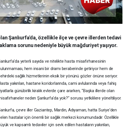
n Şanlıurfa'da, özellikle ilçe ve çevre illerden tedavi
onaklama sorunu nedeniyle büyük mağduriyet yaşıyor.
anlıurfa'da yeterli sayıda ve nitelikte hasta misafirhanesinin
ulunmaması, hem insani bir dramı beraberinde getiriyor hem de
ehirdeki sağlık hizmetlerinin eksik bir yönünü gözler önüne seriyor.
asta yakınları, hastane koridorlarında, cami avlularında veya fahiş
iyatlarla günübirlik kiralık evlerde çare ararken, "Başka illerde olan
isafirhaneler neden Şanlıurfa'da yok?" sorusu yetkililere yöneltiliyor.
anlıurfa, çevre iller Gaziantep, Mardin, Adıyaman, hatta Suriye'den
elen hastalar için önemli bir sağlık merkezi konumundadır. Özellikle
üyük ve kapsamlı tedaviler için sevk edilen hastaların yakınları,