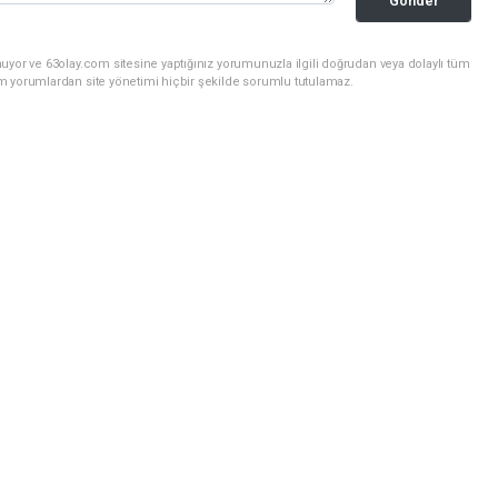
Gönder
uyor ve 63olay.com sitesine yaptığınız yorumunuzla ilgili doğrudan veya dolaylı tüm
m yorumlardan site yönetimi hiçbir şekilde sorumlu tutulamaz.