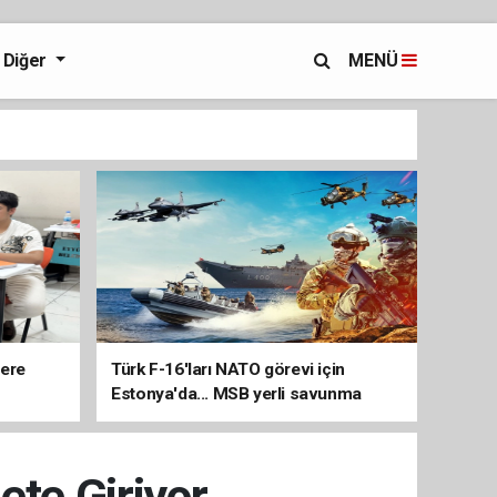
Diğer
MENÜ
lere
Türk F-16'ları NATO görevi için
Estonya'da... MSB yerli savunma
sistemleriyle güçleniyor
te Giriyor