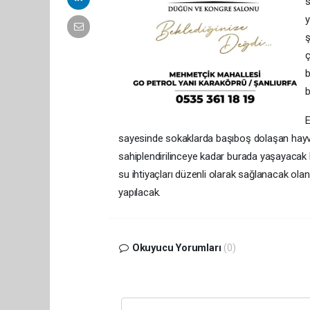
s
y
ş
ç
b
b
E
sayesinde sokaklarda başıboş dolaşan hayvan
sahiplendirilinceye kadar burada yaşayacak h
su ihtiyaçları düzenli olarak sağlanacak ola
yapılacak.
Okuyucu Yorumları
(0)