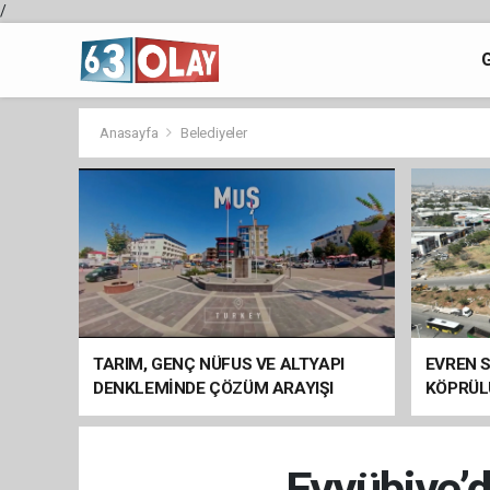
/
Anasayfa
Belediyeler
TARIM, GENÇ NÜFUS VE ALTYAPI
EVREN S
DENKLEMİNDE ÇÖZÜM ARAYIŞI
KÖPRÜL
ARAÇ GE
Eyyübiye’