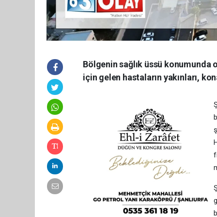
Bölgenin sağlık üssü konumunda ola
için gelen hastaların yakınları, k
Ş
b
ş
H
f
m
Ş
g
b