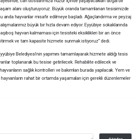
ayesinde, can dostlarımıza huzur içinde yaşayacakları doğal bir
aşam alanı oluşturuyoruz. Büyük oranda tamamlanan tesisimizde
u anda hayvanlar misafir edilmeye başladı. Ağaçlandırma ve peyzaj
alışmalarımız büyük bir hızla devam ediyor. Eyyübiye sokaklarında
aşıboş hayvan kalmaması için tesisteki eksiklikleri bir an önce
itirmek ve tam kapasite hizmete sunmak istiyoruz” dedi.
yyübiye Belediyesi’nin yapımını tamamlayarak hizmete aldığı tesis
lar toplanarak bu tesise getirilecek. Rehabilite edilecek ve
ayvanların sağlık kontrolleri ve bakımları burada yapılacak. Yem ve
n hayvanların rahat bir ortamda yaşamaları için gerekli düzenlemeler