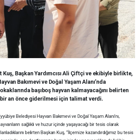
uş, Başkan Yardımcısı Ali Çiftçi ve ekibiyle birlikte,
ayvan Bakımevi ve Doğal Yaşam Alanı’nda
sokaklarında başıboş hayvan kalmayacağını belirten
bir an önce giderilmesi için talimat verdi.
yyübiye Belediyesi Hayvan Bakımevi ve Doğal Yaşam Alanı’nı,
ayvanların sağlıklı ve huzur içinde yaşayacağı bir tesis olarak
lanladıklarını belirten Başkan Kuş, “İlçemize kazandırdığımız bu tesis