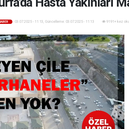
urfa'da Hasta Yakınları 
03.07.2025 - 11:13, Güncelleme: 03.07.2025 - 11:13
9191+ kez ok
HABER