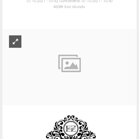
07.10.2021 - 10:50, Güncelleme: 07.10.2021 - 10:50
4608+ kez okundu.