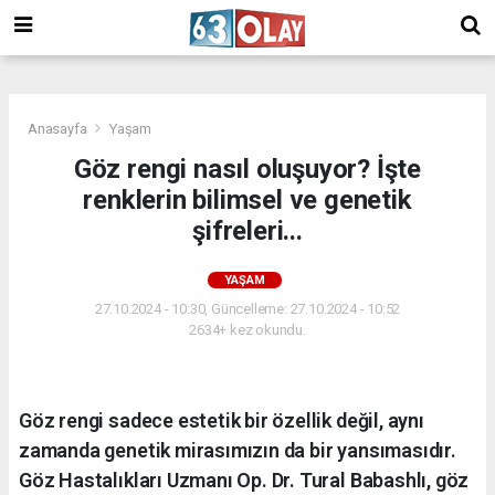
/
Anasayfa
Yaşam
Göz rengi nasıl oluşuyor? İşte
renklerin bilimsel ve genetik
şifreleri...
YAŞAM
27.10.2024 - 10:30, Güncelleme: 27.10.2024 - 10:52
2634+ kez okundu.
Göz rengi sadece estetik bir özellik değil, aynı
zamanda genetik mirasımızın da bir yansımasıdır.
Göz Hastalıkları Uzmanı Op. Dr. Tural Babashlı, göz