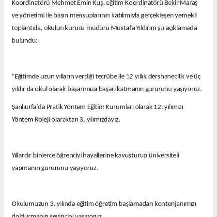
Koordinatörü Mehmet Emin Kuş, eğitim Koordinatörü Bekir Maraş
ve yönetimi ile basın mensuplarının katılımıyla gerçekleşen yemekli
toplantıda, okulun kurucu müdürü Mustafa Yıldırım şu açıklamada
bulundu:
"Eğitimde uzun yılların verdiği tecrübe ile 12 yıllık dershanecilik ve üç
yıldır da okul olarak başarımıza başarı katmanın gururunu yaşıyoruz.
Şanlıurfa’da Pratik Yöntem Eğitim Kurumları olarak 12. yılımızı
Yöntem Koleji olaraktan 3. yılımızdayız.
Yıllardır binlerce öğrenciyi hayallerine kavuşturup üniversiteli
yapmanın gururunu yaşıyoruz.
Okulumuzun 3. yılında eğitim öğretim başlamadan kontenjanımızı
doldurmanın sevincini yaşıyoruz.