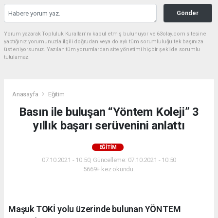
Gönder
Yorum yazarak Topluluk Kuralları’nı kabul etmiş bulunuyor ve 63olay.com sitesine
yaptığınız yorumunuzla ilgili doğrudan veya dolaylı tüm sorumluluğu tek başınıza
üstleniyorsunuz. Yazılan tüm yorumlardan site yönetimi hiçbir şekilde sorumlu
tutulamaz.
Anasayfa
Eğitim
Basın ile buluşan “Yöntem Koleji” 3
yıllık başarı serüvenini anlattı
EĞITIM
07.10.2021 - 10:50, Güncelleme: 07.10.2021 - 10:50
5669+ kez okundu.
Maşuk TOKİ yolu üzerinde bulunan YÖNTEM