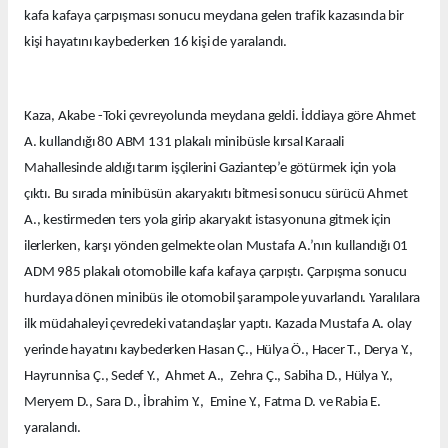
kafa kafaya çarpışması sonucu meydana gelen trafik kazasında bir
kişi hayatını kaybederken 16 kişi de yaralandı.
Kaza, Akabe -Toki çevreyolunda meydana geldi. İddiaya göre Ahmet
A. kullandığı 80 ABM 131 plakalı minibüsle kırsal Karaali
Mahallesinde aldığı tarım işçilerini Gaziantep’e götürmek için yola
çıktı. Bu sırada minibüsün akaryakıtı bitmesi sonucu sürücü Ahmet
A., kestirmeden ters yola girip akaryakıt istasyonuna gitmek için
ilerlerken, karşı yönden gelmekte olan Mustafa A.’nın kullandığı 01
ADM 985 plakalı otomobille kafa kafaya çarpıştı. Çarpışma sonucu
hurdaya dönen minibüs ile otomobil şarampole yuvarlandı. Yaralılara
ilk müdahaleyi çevredeki vatandaşlar yaptı. Kazada Mustafa A. olay
yerinde hayatını kaybederken Hasan Ç., Hülya Ö., Hacer T., Derya Y.,
Hayrunnisa Ç., Sedef Y., Ahmet A., Zehra Ç., Sabiha D., Hülya Y.,
Meryem D., Sara D., İbrahim Y., Emine Y., Fatma D. ve Rabia E.
yaralandı.