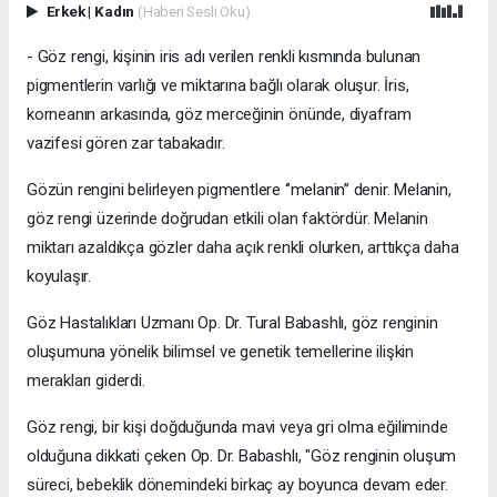
Erkek
|
Kadın
(Haberi Sesli Oku)
- Göz rengi, kişinin iris adı verilen renkli kısmında bulunan
pigmentlerin varlığı ve miktarına bağlı olarak oluşur. İris,
korneanın arkasında, göz merceğinin önünde, diyafram
vazifesi gören zar tabakadır.
Gözün rengini belirleyen pigmentlere ‘’melanin’’ denir. Melanin,
göz rengi üzerinde doğrudan etkili olan faktördür. Melanin
miktarı azaldıkça gözler daha açık renkli olurken, arttıkça daha
koyulaşır.
Göz Hastalıkları Uzmanı Op. Dr. Tural Babashlı, göz renginin
oluşumuna yönelik bilimsel ve genetik temellerine ilişkin
merakları giderdi.
Göz rengi, bir kişi doğduğunda mavi veya gri olma eğiliminde
olduğuna dikkati çeken Op. Dr. Babashlı, "Göz renginin oluşum
süreci, bebeklik dönemindeki birkaç ay boyunca devam eder.