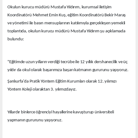
Okulun kurucu müdürü Mustafa Yıldırım, kurumsal iletişim
Koordinatörü Mehmet Emin Kuş, eğitim Koordinatörü Bekir Maraş
ve yönetimi ile basın mensuplarının katılımıyla gerçekleşen yemekli
toplantıda, okulun kurucu müdürü Mustafa Yıldırım şu açıklamada
bulundu:
"Eğitimde uzun yılların verdiği tecrübe ile 12 yıllık dershanecilik ve üç
yıldır da okul olarak başarımıza başarı katmanın gururunu yaşıyoruz.
Şanlıurfa’da Pratik Yöntem Eğitim Kurumları olarak 12. yılımızı
Yöntem Koleji olaraktan 3. yılımızdayız.
Yıllardır binlerce öğrenciyi hayallerine kavuşturup üniversiteli
yapmanın gururunu yaşıyoruz.