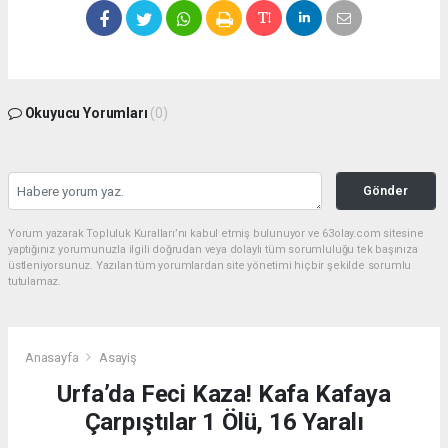
Okuyucu Yorumları
(0)
Gönder
Yorum yazarak Topluluk Kuralları’nı kabul etmiş bulunuyor ve 63olay.com sitesine
yaptığınız yorumunuzla ilgili doğrudan veya dolaylı tüm sorumluluğu tek başınıza
üstleniyorsunuz. Yazılan tüm yorumlardan site yönetimi hiçbir şekilde sorumlu
tutulamaz.
Anasayfa
Asayiş
Urfa’da Feci Kaza! Kafa Kafaya
Çarpıştılar 1 Ölü, 16 Yaralı