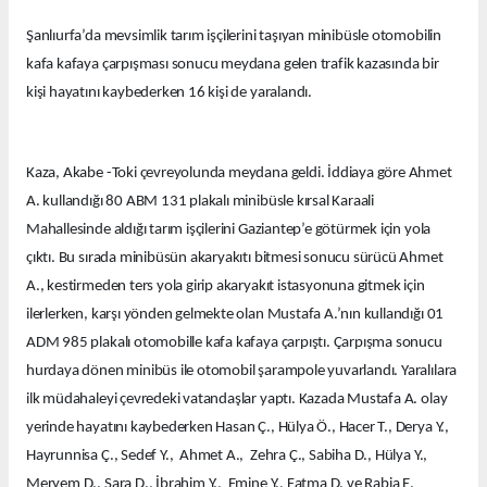
Şanlıurfa’da mevsimlik tarım işçilerini taşıyan minibüsle otomobilin
kafa kafaya çarpışması sonucu meydana gelen trafik kazasında bir
kişi hayatını kaybederken 16 kişi de yaralandı.
Kaza, Akabe -Toki çevreyolunda meydana geldi. İddiaya göre Ahmet
A. kullandığı 80 ABM 131 plakalı minibüsle kırsal Karaali
Mahallesinde aldığı tarım işçilerini Gaziantep’e götürmek için yola
çıktı. Bu sırada minibüsün akaryakıtı bitmesi sonucu sürücü Ahmet
A., kestirmeden ters yola girip akaryakıt istasyonuna gitmek için
ilerlerken, karşı yönden gelmekte olan Mustafa A.’nın kullandığı 01
ADM 985 plakalı otomobille kafa kafaya çarpıştı. Çarpışma sonucu
hurdaya dönen minibüs ile otomobil şarampole yuvarlandı. Yaralılara
ilk müdahaleyi çevredeki vatandaşlar yaptı. Kazada Mustafa A. olay
yerinde hayatını kaybederken Hasan Ç., Hülya Ö., Hacer T., Derya Y.,
Hayrunnisa Ç., Sedef Y., Ahmet A., Zehra Ç., Sabiha D., Hülya Y.,
Meryem D., Sara D., İbrahim Y., Emine Y., Fatma D. ve Rabia E.