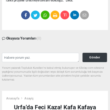
farklı projeler üretmeye devam edeceğiz." Dedi.
Okuyucu Yorumları
(0)
Gönder
Yorum yazarak Topluluk Kuralları’nı kabul etmiş bulunuyor ve 63olay.com sitesine
yaptığınız yorumunuzla ilgili doğrudan veya dolaylı tüm sorumluluğu tek başınıza
üstleniyorsunuz. Yazılan tüm yorumlardan site yönetimi hiçbir şekilde sorumlu
tutulamaz.
Anasayfa
Asayiş
Urfa’da Feci Kaza! Kafa Kafaya