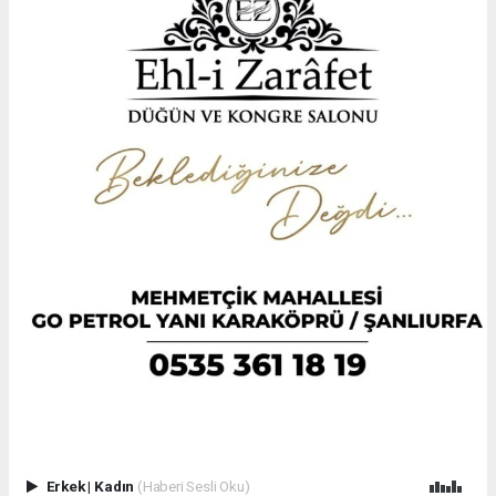
Erkek
|
Kadın
(Haberi Sesli Oku)