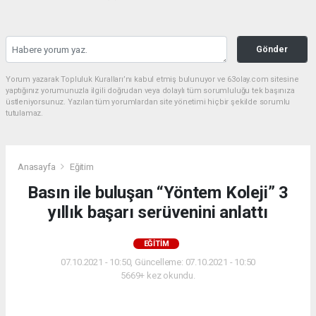
Gönder
Yorum yazarak Topluluk Kuralları’nı kabul etmiş bulunuyor ve 63olay.com sitesine
yaptığınız yorumunuzla ilgili doğrudan veya dolaylı tüm sorumluluğu tek başınıza
üstleniyorsunuz. Yazılan tüm yorumlardan site yönetimi hiçbir şekilde sorumlu
tutulamaz.
Anasayfa
Eğitim
Basın ile buluşan “Yöntem Koleji” 3
yıllık başarı serüvenini anlattı
EĞITIM
07.10.2021 - 10:50, Güncelleme: 07.10.2021 - 10:50
5669+ kez okundu.