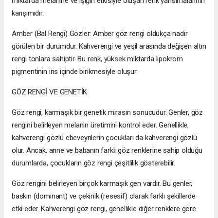
miktarda melanine ve ışığın etkisiyle oluşan renk yansımalarının
karışımıdır.
Amber (Bal Rengi) Gözler: Amber göz rengi oldukça nadir
görülen bir durumdur. Kahverengi ve yeşil arasında değişen altın
rengi tonlara sahiptir. Bu renk, yüksek miktarda lipokrom
pigmentinin iris içinde birikmesiyle oluşur.
GÖZ RENGİ VE GENETİK
Göz rengi, karmaşık bir genetik mirasın sonucudur. Genler, göz
rengini belirleyen melanin üretimini kontrol eder. Genellikle,
kahverengi gözlü ebeveynlerin çocukları da kahverengi gözlü
olur. Ancak, anne ve babanın farklı göz renklerine sahip olduğu
durumlarda, çocukların göz rengi çeşitlilik gösterebilir.
Göz rengini belirleyen birçok karmaşık gen vardır. Bu genler,
baskın (dominant) ve çekinik (resesif) olarak farklı şekillerde
etki eder. Kahverengi göz rengi, genellikle diğer renklere göre