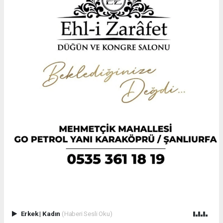
Erkek
|
Kadın
(Haberi Sesli Oku)