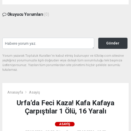
Okuyucu Yorumları
(0)
Gönder
Yorum yazarak Topluluk Kuralları’nı kabul etmiş bulunuyor ve 63olay.com sitesine
yaptığınız yorumunuzla ilgili doğrudan veya dolaylı tüm sorumluluğu tek başınıza
üstleniyorsunuz. Yazılan tüm yorumlardan site yönetimi hiçbir şekilde sorumlu
tutulamaz.
Anasayfa
Asayiş
Urfa’da Feci Kaza! Kafa Kafaya
Çarpıştılar 1 Ölü, 16 Yaralı
ASAYIŞ