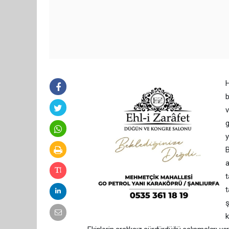
H
b
v
g
y
B
a
t
t
ş
k