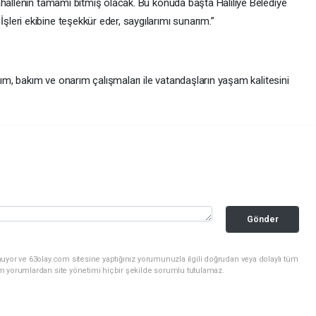
ahallenin tamamı bitmiş olacak. Bu konuda başta Haliliye Belediye
eri ekibine teşekkür eder, saygılarımı sunarım.”
pım, bakım ve onarım çalışmaları ile vatandaşların yaşam kalitesini
Gönder
uyor ve 63olay.com sitesine yaptığınız yorumunuzla ilgili doğrudan veya dolaylı tüm
m yorumlardan site yönetimi hiçbir şekilde sorumlu tutulamaz.