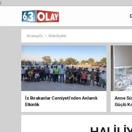
/
Anasayfa
Belediyeler
İz Bırakanlar Cemiyeti’nden Anlamlı
Anne Süt
Etkinlik
Güçlü K
HALİLİ