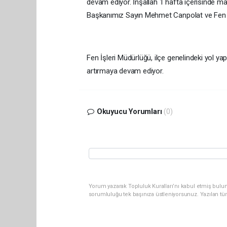
devam ediyor. İnşallah 1 hafta içerisinde m
Başkanımız Sayın Mehmet Canpolat ve Fen İşl
Fen İşleri Müdürlüğü, ilçe genelindeki yol ya
artırmaya devam ediyor.
Okuyucu Yorumları
(0)
Yorum yazarak Topluluk Kuralları’nı kabul etmiş bulun
sorumluluğu tek başınıza üstleniyorsunuz. Yazılan tü