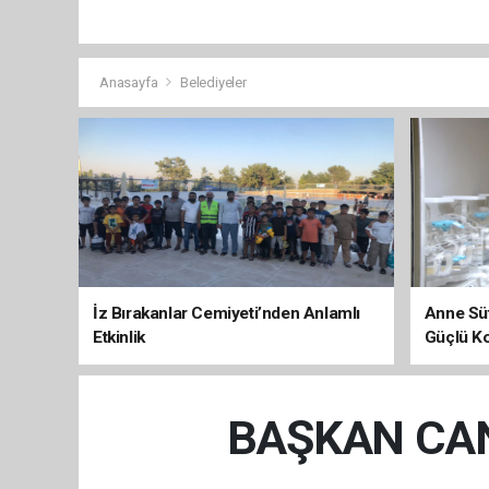
Anasayfa
Belediyeler
İz Bırakanlar Cemiyeti’nden Anlamlı
Anne Süt
Etkinlik
Güçlü K
BAŞKAN CAN