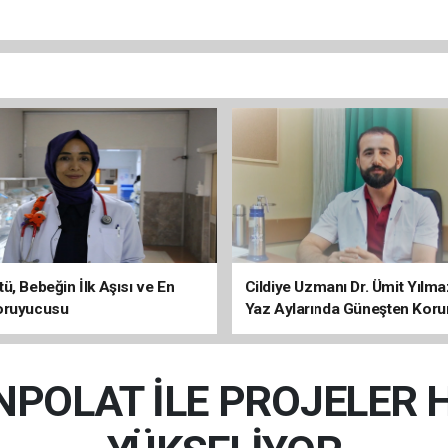
ü, Bebeğin İlk Aşısı ve En
Cildiye Uzmanı Dr. Ümit Yılm
oruyucusu
Yaz Aylarında Güneşten Kor
Uyarısı
POLAT İLE PROJELER HA