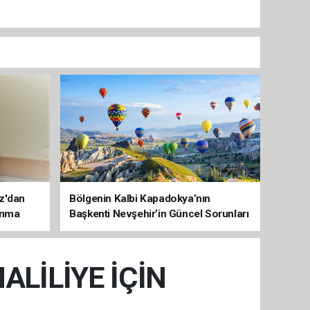
az'dan
Bölgenin Kalbi Kapadokya’nın
unma
Başkenti Nevşehir’in Güncel Sorunları
ve Çözüm Haritası
LİLİYE İÇİN