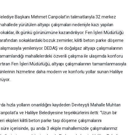
elediye Başkanı Mehmet Canpolat’ın talimatlarıyla 32 merkez
ahallede yürütülen altyapı çalışmaları nedeniyle kazı yapılan
okaklar, ilk günkü görünümüne kazandırılıyor. Fen İşleri Müdürlüğü
arafından sokaklardaki bozuk zeminler, kilitli beton parke döşeme
alışmasıyla yenileniyor. DEDAŞ ve doğalgaz altyapı çalışmalarının
amamlandığı mahallelerdeki özverili çalışma ile ulaşımda konforu
rtıran Fen İşleri Müdürlüğü, altyapı çalışmalarının tamamlanmasıyla
kinlerinin hizmetine daha modern ve konforlu yollar sunan Haliliye
örüyor.
da hızla yolların onarıldığını kaydeden Devteyşti Mahalle Muhtarı
olat’a ve Haliliye Belediyesine teşekkürlerini iletti: “Uzun bir
ri ekipleri kilitli beton parke taşı döşeme çalışmalarını
sa süre içerisinde, şu anda 3 ekiple mahallemizde çalışmalarımız