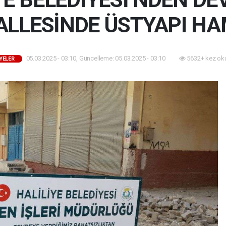
LLESİNDE ÜSTYAPI HA
05.03.2025 - 03:10, Güncelleme: 05.03.2025 - 03:10
5632+ kez ok
YELER