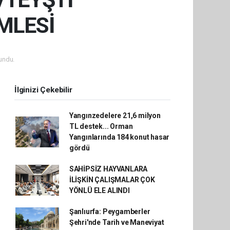
MLESİ
undu.
İlginizi Çekebilir
Yangınzedelere 21,6 milyon
TL destek... Orman
Yangınlarında 184 konut hasar
gördü
SAHİPSİZ HAYVANLARA
İLİŞKİN ÇALIŞMALAR ÇOK
YÖNLÜ ELE ALINDI
Şanlıurfa: Peygamberler
Şehri'nde Tarih ve Maneviyat