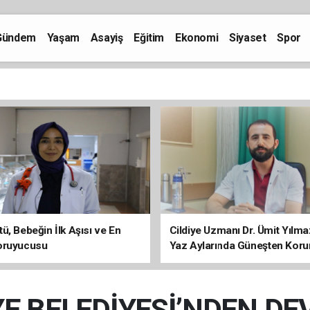
Gündem
Yaşam
Asayiş
Eğitim
Ekonomi
Siyaset
Spor
ü, Bebeğin İlk Aşısı ve En
Cildiye Uzmanı Dr. Ümit Yılm
oruyucusu
Yaz Aylarında Güneşten Kor
Uyarısı
YE BELEDİYESİ’NDEN DE