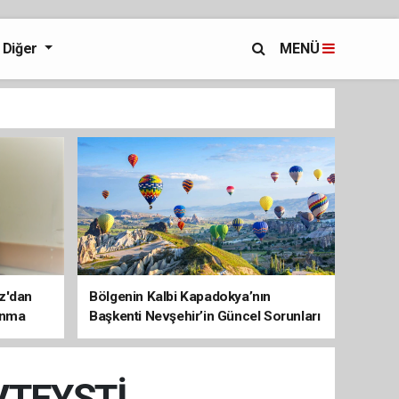
Diğer
MENÜ
az'dan
Bölgenin Kalbi Kapadokya’nın
unma
Başkenti Nevşehir’in Güncel Sorunları
ve Çözüm Haritası
VTEYŞTİ