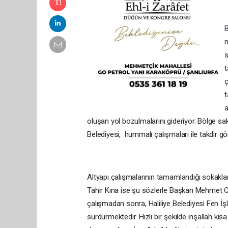
B
m
s
t
ç
t
a
oluşan yol bozulmalarını gideriyor. Bölge sa
Belediyesi, hummalı çalışmaları ile takdir g
Altyapı çalışmalarının tamamlandığı sokaklar
Tahir Kına ise şu sözlerle Başkan Mehmet Canp
çalışmadan sonra, Haliliye Belediyesi Fen İşle
sürdürmektedir. Hızlı bir şekilde inşallah kı