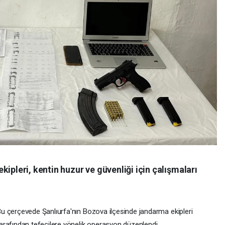
ipleri, kentin huzur ve güvenliği için çalışmaları
u çerçevede Şanlıurfa'nın Bozova ilçesinde jandarma ekipleri
arafından tefecilere yönelik operasyon düzenlendi.