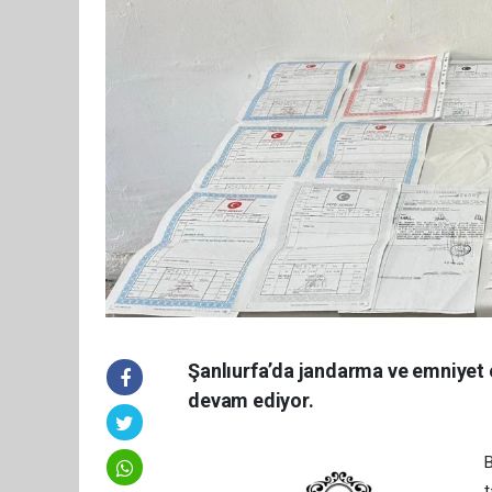
Şanlıurfa’da jandarma ve emniyet ek
devam ediyor.
B
t