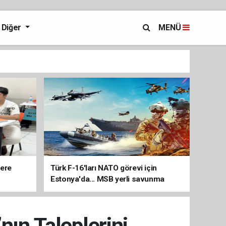
Diğer
MENÜ
lere
Türk F-16'ları NATO görevi için
Estonya'da... MSB yerli savunma
sistemleriyle güçleniyor
nın Taleplerini