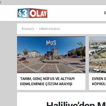
/
Anasayfa
Milletin Kürsüsü
TARIM, GENÇ NÜFUS VE ALTYAPI
EVREN S
DENKLEMİNDE ÇÖZÜM ARAYIŞI
KÖPRÜL
ARAÇ GE
Haliliye’den M