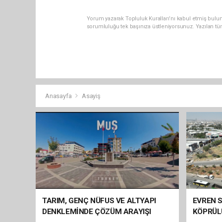
Yorum yazarak Topluluk Kuralları’nı kabul etmiş bulun
sorumluluğu tek başınıza üstleniyorsunuz. Yazılan tü
Anasayfa
Asayiş
TARIM, GENÇ NÜFUS VE ALTYAPI
EVREN S
DENKLEMİNDE ÇÖZÜM ARAYIŞI
KÖPRÜL