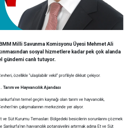
ve TBMM Milli Savunma Komisyonu Üyesi Mehmet Ali
alkınmasından sosyal hizmetlere kadar pek çok alanda
el gündemi canlı tutuyor.
evheri, özellikle "ulaşılabilir vekil" profiliyle dikkat çekiyor.
. Tarım ve Hayvancılık Ajandası
anlıurfa’nın temel geçim kaynağı olan tarım ve hayvancılık,
evheri’nin çalışmalarının merkezinde yer alıyor.
t ve Süt Kurumu Temasları: Bölgedeki besicilerin sorunlarını çözmek
e Şanlıurfa’nın hayvancılık potansiyelini artırmak adına Et ve Süt