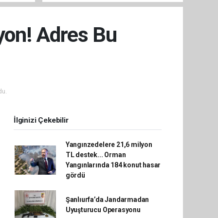
sistemleriyle güçleniyor
syon! Adres Bu
du.
İlginizi Çekebilir
Yangınzedelere 21,6 milyon
TL destek... Orman
Yangınlarında 184 konut hasar
gördü
Şanlıurfa’da Jandarmadan
Uyuşturucu Operasyonu