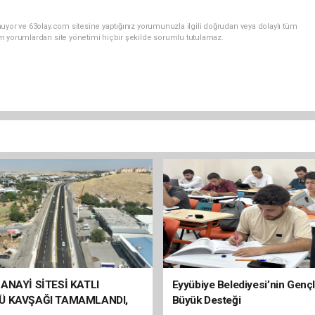
uyor ve 63olay.com sitesine yaptığınız yorumunuzla ilgili doğrudan veya dolaylı tüm
m yorumlardan site yönetimi hiçbir şekilde sorumlu tutulamaz.
ANAYİ SİTESİ KATLI
Eyyübiye Belediyesi’nin Genç
Ü KAVŞAĞI TAMAMLANDI,
Büyük Desteği