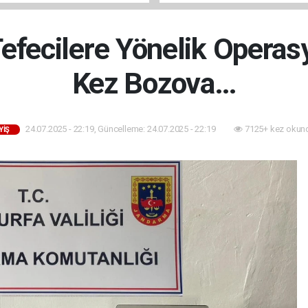
ÇİŞLERİ BAŞLADI
Tefecilere Yönelik Opera
Kez Bozova…
24.07.2025 - 22:19, Güncelleme: 24.07.2025 - 22:19
7125+ kez okun
YIŞ