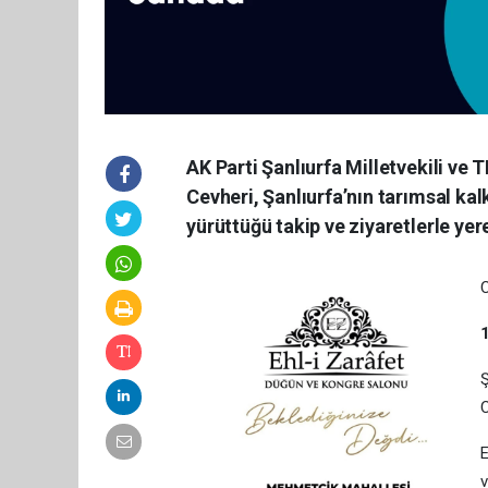
AK Parti Şanlıurfa Milletvekili 
Cevheri, Şanlıurfa’nın tarımsal k
yürüttüğü takip ve ziyaretlerle yer
C
1
Ş
C
E
v