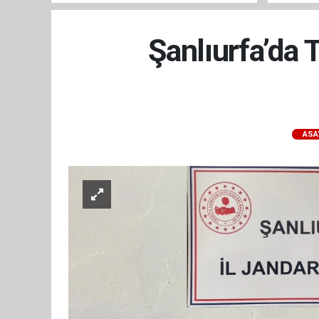
ARAÇ GE
Şanlıurfa’da 
ASA