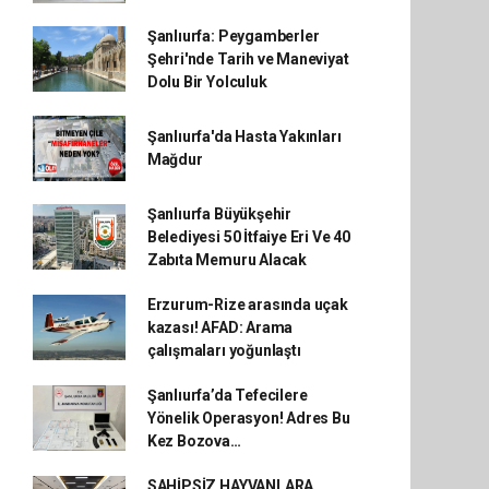
Şanlıurfa: Peygamberler
Şehri'nde Tarih ve Maneviyat
Dolu Bir Yolculuk
Şanlıurfa'da Hasta Yakınları
Mağdur
Şanlıurfa Büyükşehir
Belediyesi 50 İtfaiye Eri Ve 40
Zabıta Memuru Alacak
Erzurum-Rize arasında uçak
kazası! AFAD: Arama
çalışmaları yoğunlaştı
Şanlıurfa’da Tefecilere
Yönelik Operasyon! Adres Bu
Kez Bozova…
SAHİPSİZ HAYVANLARA