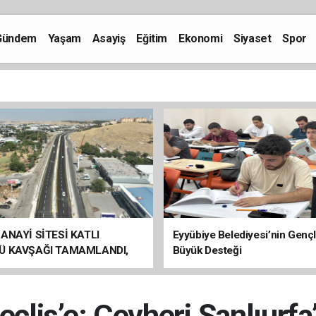
Gündem
Yaşam
Asayiş
Eğitim
Ekonomi
Siyaset
Spor
ANAYİ SİTESİ KATLI
Eyyübiye Belediyesi’nin Genç
Ü KAVŞAĞI TAMAMLANDI,
Büyük Desteği
ÇİŞLERİ BAŞLADI
eclis’e: Cevheri Şanlıurfa’