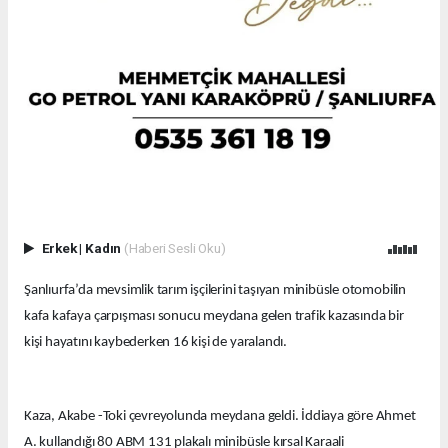
Erkek
|
Kadın
(Haberi Sesli Oku)
Şanlıurfa’da mevsimlik tarım işçilerini taşıyan minibüsle otomobilin
kafa kafaya çarpışması sonucu meydana gelen trafik kazasında bir
kişi hayatını kaybederken 16 kişi de yaralandı.
Kaza, Akabe -Toki çevreyolunda meydana geldi. İddiaya göre Ahmet
A. kullandığı 80 ABM 131 plakalı minibüsle kırsal Karaali