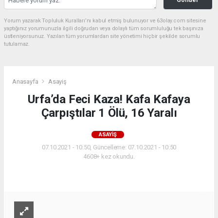
Yorum yazarak Topluluk Kuralları’nı kabul etmiş bulunuyor ve 63olay.com sitesine
yaptığınız yorumunuzla ilgili doğrudan veya dolaylı tüm sorumluluğu tek başınıza
üstleniyorsunuz. Yazılan tüm yorumlardan site yönetimi hiçbir şekilde sorumlu
tutulamaz.
Anasayfa
Asayiş
Urfa’da Feci Kaza! Kafa Kafaya
Çarpıştılar 1 Ölü, 16 Yaralı
ASAYIŞ
07.10.2021 - 10:50, Güncelleme: 07.10.2021 - 10:50
4608+ kez okundu.