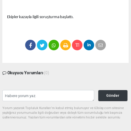
Ekipler kazayla ilgili soruşturma başlattı.
Okuyucu Yorumları
(0)
Gönder
Yorum yazarak Topluluk Kuralları’nı kabul etmiş bulunuyor ve 63olay.com sitesine
yaptığınız yorumunuzla ilgili doğrudan veya dolaylı tüm sorumluluğu tek başınıza
üstleniyorsunuz. Yazılan tüm yorumlardan site yönetimi hiçbir şekilde sorumlu
tutulamaz.