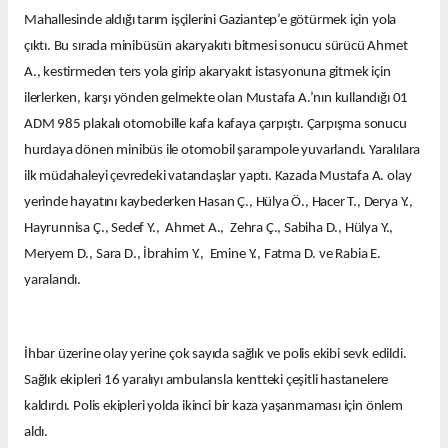
Mahallesinde aldığı tarım işçilerini Gaziantep’e götürmek için yola
çıktı. Bu sırada minibüsün akaryakıtı bitmesi sonucu sürücü Ahmet
A., kestirmeden ters yola girip akaryakıt istasyonuna gitmek için
ilerlerken, karşı yönden gelmekte olan Mustafa A.’nın kullandığı 01
ADM 985 plakalı otomobille kafa kafaya çarpıştı. Çarpışma sonucu
hurdaya dönen minibüs ile otomobil şarampole yuvarlandı. Yaralılara
ilk müdahaleyi çevredeki vatandaşlar yaptı. Kazada Mustafa A. olay
yerinde hayatını kaybederken Hasan Ç., Hülya Ö., Hacer T., Derya Y.,
Hayrunnisa Ç., Sedef Y., Ahmet A., Zehra Ç., Sabiha D., Hülya Y.,
Meryem D., Sara D., İbrahim Y., Emine Y., Fatma D. ve Rabia E.
yaralandı.
İhbar üzerine olay yerine çok sayıda sağlık ve polis ekibi sevk edildi.
Sağlık ekipleri 16 yaralıyı ambulansla kentteki çeşitli hastanelere
kaldırdı. Polis ekipleri yolda ikinci bir kaza yaşanmaması için önlem
aldı.