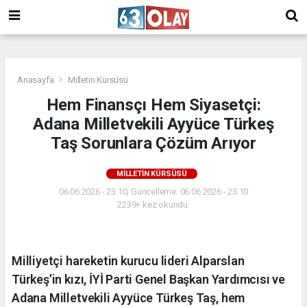
/
Anasayfa
Milletin Kürsüsü
Hem Finansçı Hem Siyasetçi:
Adana Milletvekili Ayyüce Türkeş
Taş Sorunlara Çözüm Arıyor
MILLETIN KÜRSÜSÜ
06.06.2026 - 23:10, Güncelleme: 06.06.2026 - 23:10
2239+ kez okundu.
Milliyetçi hareketin kurucu lideri Alparslan
Türkeş’in kızı, İYİ Parti Genel Başkan Yardımcısı ve
Adana Milletvekili Ayyüce Türkeş Taş, hem