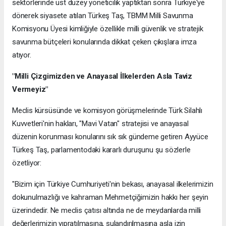
sektörlerinde üst düzey yöneticilik yaptıktan sonra Türkiye'ye
dönerek siyasete atılan Türkeş Taş, TBMM Milli Savunma
Komisyonu Üyesi kimliğiyle özellikle milli güvenlik ve stratejik
savunma bütçeleri konularında dikkat çeken çıkışlara imza
atıyor.
"Milli Çizgimizden ve Anayasal İlkelerden Asla Taviz
Vermeyiz"
Meclis kürsüsünde ve komisyon görüşmelerinde Türk Silahlı
Kuvvetleri'nin hakları, "Mavi Vatan" stratejisi ve anayasal
düzenin korunması konularını sık sık gündeme getiren Ayyüce
Türkeş Taş, parlamentodaki kararlı duruşunu şu sözlerle
özetliyor:
"Bizim için Türkiye Cumhuriyeti'nin bekası, anayasal ilkelerimizin
dokunulmazlığı ve kahraman Mehmetçiğimizin hakkı her şeyin
üzerindedir. Ne meclis çatısı altında ne de meydanlarda milli
değerlerimizin yıpratılmasına, sulandırılmasına asla izin