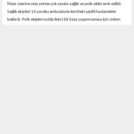
İhbar üzerine olay yerine çok sayıda sağlık ve polis ekibi sevk edildi.
Sağlık ekipleri 16 yaralıyı ambulansla kentteki çeşitli hastanelere
kaldırdı. Polis ekipleri yolda ikinci bir kaza yaşanmaması için önlem
aldı.
Ekipler kazayla ilgili soruşturma başlattı.
Okuyucu Yorumları
(0)
Gönder