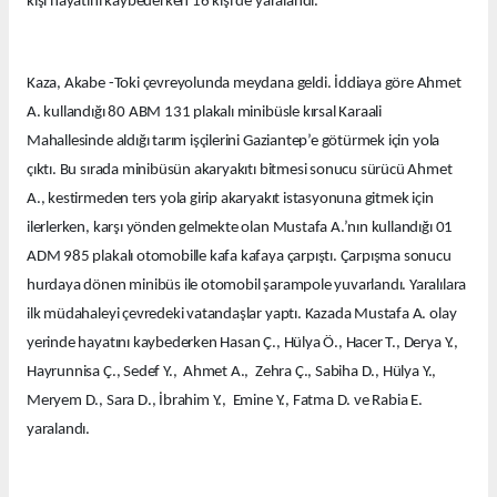
kişi hayatını kaybederken 16 kişi de yaralandı.
Kaza, Akabe -Toki çevreyolunda meydana geldi. İddiaya göre Ahmet
A. kullandığı 80 ABM 131 plakalı minibüsle kırsal Karaali
Mahallesinde aldığı tarım işçilerini Gaziantep’e götürmek için yola
çıktı. Bu sırada minibüsün akaryakıtı bitmesi sonucu sürücü Ahmet
A., kestirmeden ters yola girip akaryakıt istasyonuna gitmek için
ilerlerken, karşı yönden gelmekte olan Mustafa A.’nın kullandığı 01
ADM 985 plakalı otomobille kafa kafaya çarpıştı. Çarpışma sonucu
hurdaya dönen minibüs ile otomobil şarampole yuvarlandı. Yaralılara
ilk müdahaleyi çevredeki vatandaşlar yaptı. Kazada Mustafa A. olay
yerinde hayatını kaybederken Hasan Ç., Hülya Ö., Hacer T., Derya Y.,
Hayrunnisa Ç., Sedef Y., Ahmet A., Zehra Ç., Sabiha D., Hülya Y.,
Meryem D., Sara D., İbrahim Y., Emine Y., Fatma D. ve Rabia E.
yaralandı.