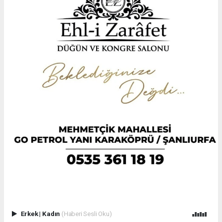
Erkek
|
Kadın
(Haberi Sesli Oku)