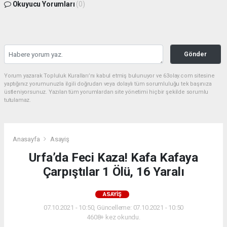
Okuyucu Yorumları
(0)
Gönder
Yorum yazarak Topluluk Kuralları’nı kabul etmiş bulunuyor ve 63olay.com sitesine
yaptığınız yorumunuzla ilgili doğrudan veya dolaylı tüm sorumluluğu tek başınıza
üstleniyorsunuz. Yazılan tüm yorumlardan site yönetimi hiçbir şekilde sorumlu
tutulamaz.
Anasayfa
Asayiş
Urfa’da Feci Kaza! Kafa Kafaya
Çarpıştılar 1 Ölü, 16 Yaralı
ASAYIŞ
07.10.2021 - 10:50, Güncelleme: 07.10.2021 - 10:50
4608+ kez okundu.