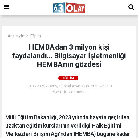
/
Anasayfa
Eğitim
HEMBA'dan 3 milyon kişi
faydalandı... Bilgisayar İşletmenliği
HEMBA'nın gözdesi
EĞITIM
30.06.2025 - 18:09, Güncelleme: 30.06.2025 - 21:38
5351+ kez okundu.
Milli Eğitim Bakanlığı, 2023 yılında hayata geçirilen
uzaktan eğitim kurslarının verildiği Halk Eğitimi
Merkezleri Bilişim Ağı'ndan (HEMBA) bugüne kadar