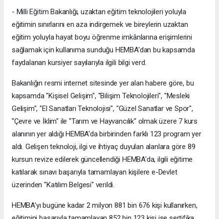
- Milli Eğitim Bakanlığı, uzaktan eğitim teknolojileri yoluyla
eğitimin sınırlarını en aza indirgemek ve bireylerin uzaktan
eğitim yoluyla hayat boyu öğrenme imkânlarına erişimlerini
sağlamak için kullanıma sunduğu HEMBA'dan bu kapsamda
faydalanan kursiyer sayılarıyla ilgili bilgi verd.
Bakanlığın resmi internet sitesinde yer alan habere göre, bu
kapsamda "Kişisel Gelişim", "Bilişim Teknolojileri", "Mesleki
Gelişim", "El Sanatları Teknolojisi", "Güzel Sanatlar ve Spor",
"Çevre ve İklim" ile "Tarım ve Hayvancılık" olmak üzere 7 kurs
alanının yer aldığı HEMBA'da birbirinden farklı 123 program yer
aldı. Gelişen teknoloji, ilgi ve ihtiyaç duyulan alanlara göre 89
kursun revize edilerek güncellendiği HEMBA'da, ilgili eğitime
katılarak sınavı başarıyla tamamlayan kişilere e-Devlet
üzerinden "Katılım Belgesi" verildi.
HEMBA'yı bugüne kadar 2 milyon 881 bin 676 kişi kullanırken,
eğitimini başarıyla tamamlayan 852 bin 123 kişi ise sertifika