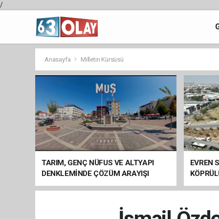
/
Anasayfa
Milletin Kürsüsü
TARIM, GENÇ NÜFUS VE ALTYAPI
EVREN S
DENKLEMİNDE ÇÖZÜM ARAYIŞI
KÖPRÜL
ARAÇ GE
İsmail Özde