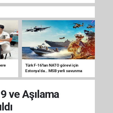
lere
Türk F-16'ları NATO görevi için
Estonya'da... MSB yerli savunma
sistemleriyle güçleniyor
19 ve Aşılama
ldı