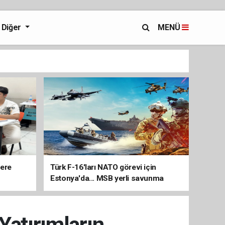
Diğer
MENÜ
lere
Türk F-16'ları NATO görevi için
Estonya'da... MSB yerli savunma
sistemleriyle güçleniyor
Yatırımların