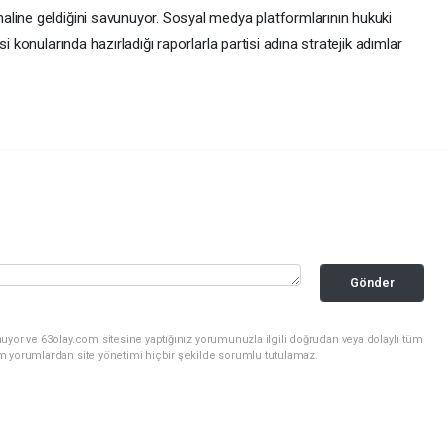
line geldiğini savunuyor. Sosyal medya platformlarının hukuki
i konularında hazırladığı raporlarla partisi adına stratejik adımlar
Gönder
uyor ve 63olay.com sitesine yaptığınız yorumunuzla ilgili doğrudan veya dolaylı tüm
m yorumlardan site yönetimi hiçbir şekilde sorumlu tutulamaz.