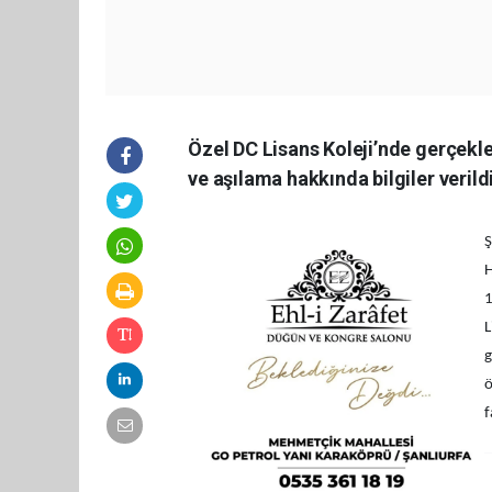
Özel DC Lisans Koleji’nde gerçekl
ve aşılama hakkında bilgiler verildi
Ş
H
1
L
g
ö
f