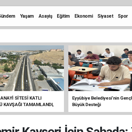
Gündem
Yaşam
Asayiş
Eğitim
Ekonomi
Siyaset
Spor
ANAYİ SİTESİ KATLI
Eyyübiye Belediyesi’nin Genç
Ü KAVŞAĞI TAMAMLANDI,
Büyük Desteği
ÇİŞLERİ BAŞLADI
mir Kayseri İçin Sahada: 