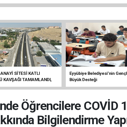
ANAYİ SİTESİ KATLI
Eyyübiye Belediyesi’nin Genç
Ü KAVŞAĞI TAMAMLANDI,
Büyük Desteği
ÇİŞLERİ BAŞLADI
i’nde Öğrencilere COVİD 
kkında Bilgilendirme Yapı