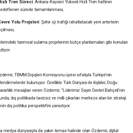
Hızlı Tren Süreci
: Ankara-Kayseri Yüksek Hızlı Tren hattının
hedeflenen sürede tamamlanması,
Çevre Yolu Projeleri
: Şehir içi trafiği rahatlatacak yeni arterlerin
çılması,
lerindeki tarımsal sulama projelerinin bütçe planlamaları gibi konuları
liyor.
zdemir, TBMM Dışişleri Komisyonu üyesi sıfatıyla Türkiye’nin
endirmelerde bulunuyor. Özellikle Türk Dünyası ile ilişkiler, Doğu
rarlılık mesajları veren Özdemir; "Liderimiz Sayın Devlet Bahçeli’nin
nda, dış politikada tavizsiz ve milli çıkarları merkeze alan bir strateji
 dış politika perspektifini yansıtıyor.
 medya dünyasıyla da yakın temas halinde olan Özdemir, dijital