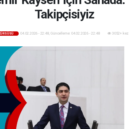
Takipçisiyiz
04.02.2026 - 22:48, Güncelleme: 04.02.2026 - 22:48
3052+ kez
 KÜRSÜSÜ