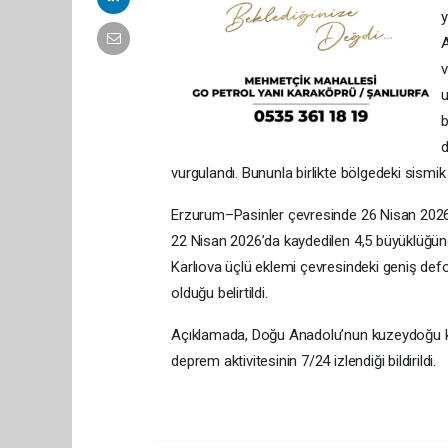
y
A
v
u
b
vurgulandı. Bununla birlikte bölgedeki sismik h
Erzurum–Pasinler çevresinde 26 Nisan 2026
22 Nisan 2026’da kaydedilen 4,5 büyüklüğün
Karlıova üçlü eklemi çevresindeki geniş defo
olduğu belirtildi.
Açıklamada, Doğu Anadolu’nun kuzeydoğu kes
deprem aktivitesinin 7/24 izlendiği bildirildi.