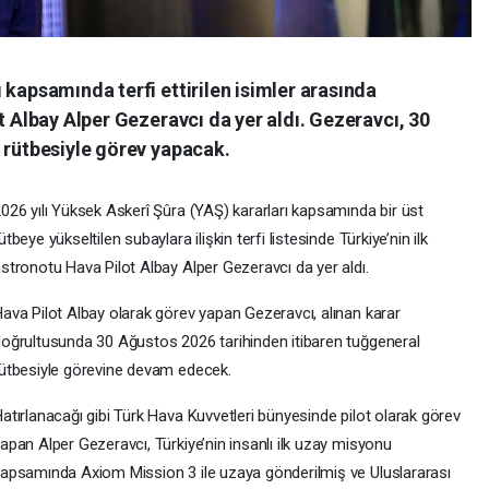
 kapsamında terfi ettirilen isimler arasında
t Albay Alper Gezeravcı da yer aldı. Gezeravcı, 30
 rütbesiyle görev yapacak.
026 yılı Yüksek Askerî Şûra (YAŞ) kararları kapsamında bir üst
ütbeye yükseltilen subaylara ilişkin terfi listesinde Türkiye’nin ilk
stronotu Hava Pilot Albay Alper Gezeravcı da yer aldı.
ava Pilot Albay olarak görev yapan Gezeravcı, alınan karar
oğrultusunda 30 Ağustos 2026 tarihinden itibaren tuğgeneral
ütbesiyle görevine devam edecek.
atırlanacağı gibi Türk Hava Kuvvetleri bünyesinde pilot olarak görev
apan Alper Gezeravcı, Türkiye’nin insanlı ilk uzay misyonu
apsamında Axiom Mission 3 ile uzaya gönderilmiş ve Uluslararası