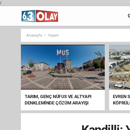
/
Anasayfa
Yaşam
TARIM, GENÇ NÜFUS VE ALTYAPI
EVREN S
DENKLEMİNDE ÇÖZÜM ARAYIŞI
KÖPRÜL
ARAÇ GE
Kandilli: