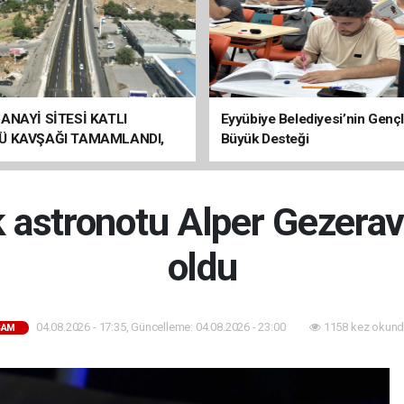
ANAYİ SİTESİ KATLI
Eyyübiye Belediyesi’nin Genç
Ü KAVŞAĞI TAMAMLANDI,
Büyük Desteği
ÇİŞLERİ BAŞLADI
lk astronotu Alper Gezera
oldu
04.08.2026 - 17:35, Güncelleme: 04.08.2026 - 23:00
1158 kez okund
ŞAM