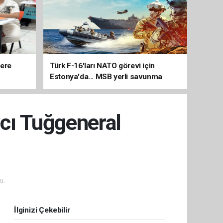
lere
Türk F-16'ları NATO görevi için
Estonya'da... MSB yerli savunma
sistemleriyle güçleniyor
vcı Tuğgeneral
u.
İlginizi Çekebilir