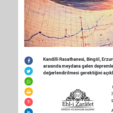
Kandilli Rasathanesi, Bingöl, Erzu
arasında meydana gelen depremleri
değerlendirilmesi gerektiğini açıkl
K
2
g
A