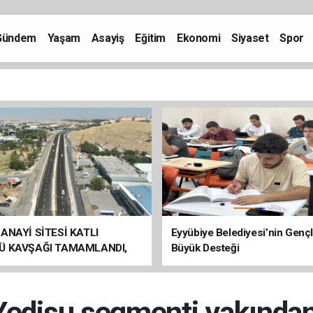
Gündem
Yaşam
Asayiş
Eğitim
Ekonomi
Siyaset
Spor
ANAYİ SİTESİ KATLI
Eyyübiye Belediyesi’nin Genç
Ü KAVŞAĞI TAMAMLANDI,
Büyük Desteği
ÇİŞLERİ BAŞLADI
 Yedisu segmenti yakından