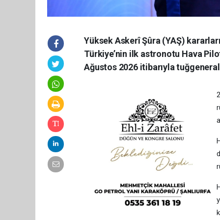
Yüksek Askerî Şûra (YAŞ) kararları
Türkiye’nin ilk astronotu Hava Pilo
Ağustos 2026 itibarıyla tuğgeneral
2
r
a
H
d
r
H
y
k