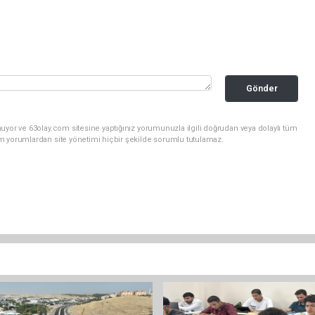
Gönder
uyor ve 63olay.com sitesine yaptığınız yorumunuzla ilgili doğrudan veya dolaylı tüm
m yorumlardan site yönetimi hiçbir şekilde sorumlu tutulamaz.