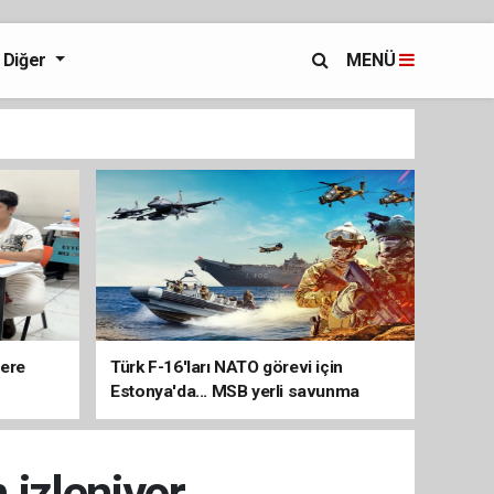
Diğer
MENÜ
lere
Türk F-16'ları NATO görevi için
Estonya'da... MSB yerli savunma
sistemleriyle güçleniyor
 izleniyor