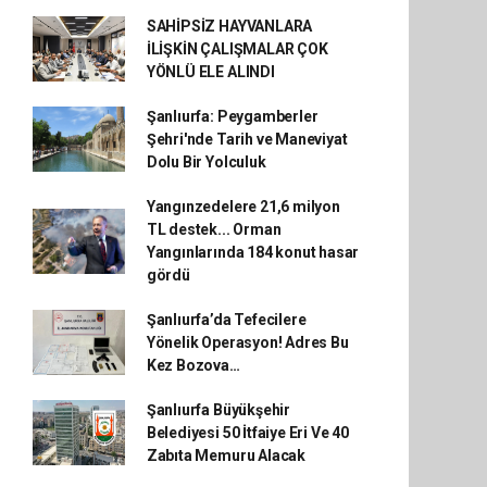
SAHİPSİZ HAYVANLARA
İLİŞKİN ÇALIŞMALAR ÇOK
YÖNLÜ ELE ALINDI
Şanlıurfa: Peygamberler
Şehri'nde Tarih ve Maneviyat
Dolu Bir Yolculuk
Yangınzedelere 21,6 milyon
TL destek... Orman
Yangınlarında 184 konut hasar
gördü
Şanlıurfa’da Tefecilere
Yönelik Operasyon! Adres Bu
Kez Bozova…
Şanlıurfa Büyükşehir
Belediyesi 50 İtfaiye Eri Ve 40
Zabıta Memuru Alacak