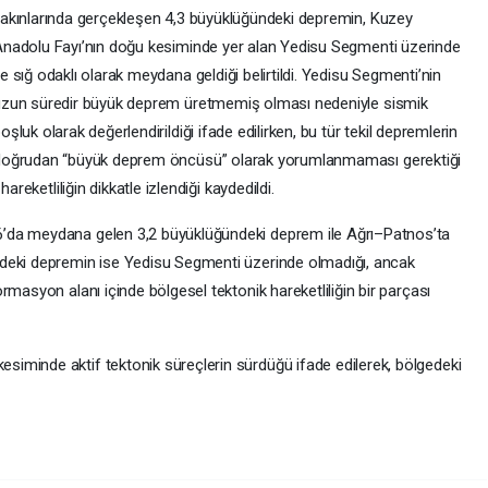
akınlarında gerçekleşen 4,3 büyüklüğündeki depremin, Kuzey
nadolu Fayı’nın doğu kesiminde yer alan Yedisu Segmenti üzerinde
e sığ odaklı olarak meydana geldiği belirtildi. Yedisu Segmenti’nin
zun süredir büyük deprem üretmemiş olması nedeniyle sismik
oşluk olarak değerlendirildiği ifade edilirken, bu tür tekil depremlerin
doğrudan “büyük deprem öncüsü” olarak yorumlanmaması gerektiği
areketliliğin dikkatle izlendiği kaydedildi.
’da meydana gelen 3,2 büyüklüğündeki deprem ile Ağrı–Patnos’ta
deki depremin ise Yedisu Segmenti üzerinde olmadığı, ancak
rmasyon alanı içinde bölgesel tektonik hareketliliğin bir parçası
iminde aktif tektonik süreçlerin sürdüğü ifade edilerek, bölgedeki