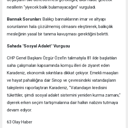
nesillerin "yiyecek balık bulamayacağını" vurguladı.
Barınak Sorunları
: Balıkçı barınaklarının imar ve altyapı
sorunlarının hala çözülmemiş olmasını eleştirerek, balıkçılık
mesleğinin yasal bir tanıma kavuşması gerektiğini belirtti.
Sahada "Sosyal Adalet" Vurgusu
CHP Genel Başkanı Özgür Özel’in talimatıyla 81 ilde başlatılan
saha çalışmaları kapsamında komşu illeri de ziyaret eden
Karadeniz, ekonomik sıkıntılara dikkat çekiyor. Emekli maaşları
ve hayat pahalılığına dair Sinop ve çevresindeki vatandaşların
taleplerini raporlaştıran Karadeniz, "Vatandaşın kredisini
tükettiler, şimdi sosyal adalet sistemini yeniden kurma zamanı,"
diyerek erken seçim tartışmalarına dair halkın nabzını tutmaya
devam ediyor.
63 Olay Haber