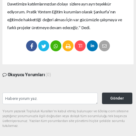
Davetimize katılımlarınızdan dolayı sizlere ayrı ayrı teşekkür
ediyorum. Pratik Yöntem Eğitim kurumları olarak Şanlıurfa’nın
eğitimde hakkettiği değeri alması İçin var gücümüzle çalışmaya ve
farklı projeler üretmeye devam edeceğiz." Dedi.
Okuyucu Yorumları
(0)
Gönder
Yorum yazarak Topluluk Kuralları’nı kabul etmiş bulunuyor ve 63olay.com sitesine
yaptığınız yorumunuzla ilgili doğrudan veya dolaylı tüm sorumluluğu tek başınıza
üstleniyorsunuz. Yazılan tüm yorumlardan site yönetimi hiçbir şekilde sorumlu
tutulamaz.