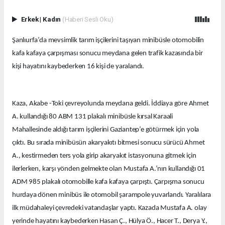
Erkek
|
Kadın
(Haberi Sesli Oku)
Şanlıurfa’da mevsimlik tarım işçilerini taşıyan minibüsle otomobilin
kafa kafaya çarpışması sonucu meydana gelen trafik kazasında bir
kişi hayatını kaybederken 16 kişi de yaralandı.
Kaza, Akabe -Toki çevreyolunda meydana geldi. İddiaya göre Ahmet
A. kullandığı 80 ABM 131 plakalı minibüsle kırsal Karaali
Mahallesinde aldığı tarım işçilerini Gaziantep’e götürmek için yola
çıktı. Bu sırada minibüsün akaryakıtı bitmesi sonucu sürücü Ahmet
A., kestirmeden ters yola girip akaryakıt istasyonuna gitmek için
ilerlerken, karşı yönden gelmekte olan Mustafa A.’nın kullandığı 01
ADM 985 plakalı otomobille kafa kafaya çarpıştı. Çarpışma sonucu
hurdaya dönen minibüs ile otomobil şarampole yuvarlandı. Yaralılara
ilk müdahaleyi çevredeki vatandaşlar yaptı. Kazada Mustafa A. olay
yerinde hayatını kaybederken Hasan Ç., Hülya Ö., Hacer T., Derya Y.,