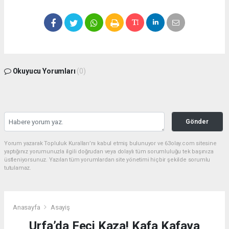
Okuyucu Yorumları
(0)
Gönder
Yorum yazarak Topluluk Kuralları’nı kabul etmiş bulunuyor ve 63olay.com sitesine
yaptığınız yorumunuzla ilgili doğrudan veya dolaylı tüm sorumluluğu tek başınıza
üstleniyorsunuz. Yazılan tüm yorumlardan site yönetimi hiçbir şekilde sorumlu
tutulamaz.
Anasayfa
Asayiş
Urfa’da Feci Kaza! Kafa Kafaya