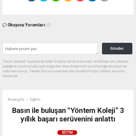
Okuyucu Yorumları
(0)
Gönder
Yorum yazarak Topluluk Kuralları’nı kabul etmiş bulunuyor ve 63olay.com sitesine
yaptığınız yorumunuzla ilgili doğrudan veya dolaylı tüm sorumluluğu tek başınıza
üstleniyorsunuz. Yazılan tüm yorumlardan site yönetimi hiçbir şekilde sorumlu
tutulamaz.
Anasayfa
Eğitim
Basın ile buluşan “Yöntem Koleji” 3
yıllık başarı serüvenini anlattı
EĞITIM