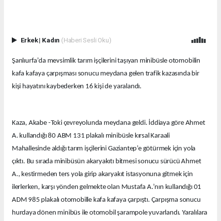
Erkek
|
Kadın
(Haberi Sesli Oku)
Şanlıurfa’da mevsimlik tarım işçilerini taşıyan minibüsle otomobilin
kafa kafaya çarpışması sonucu meydana gelen trafik kazasında bir
kişi hayatını kaybederken 16 kişi de yaralandı.
Kaza, Akabe -Toki çevreyolunda meydana geldi. İddiaya göre Ahmet
A. kullandığı 80 ABM 131 plakalı minibüsle kırsal Karaali
Mahallesinde aldığı tarım işçilerini Gaziantep’e götürmek için yola
çıktı. Bu sırada minibüsün akaryakıtı bitmesi sonucu sürücü Ahmet
A., kestirmeden ters yola girip akaryakıt istasyonuna gitmek için
ilerlerken, karşı yönden gelmekte olan Mustafa A.’nın kullandığı 01
ADM 985 plakalı otomobille kafa kafaya çarpıştı. Çarpışma sonucu
hurdaya dönen minibüs ile otomobil şarampole yuvarlandı. Yaralılara