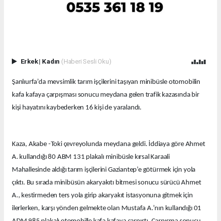
Erkek
|
Kadın
(Haberi Sesli Oku)
Şanlıurfa’da mevsimlik tarım işçilerini taşıyan minibüsle otomobilin
kafa kafaya çarpışması sonucu meydana gelen trafik kazasında bir
kişi hayatını kaybederken 16 kişi de yaralandı.
Kaza, Akabe -Toki çevreyolunda meydana geldi. İddiaya göre Ahmet
A. kullandığı 80 ABM 131 plakalı minibüsle kırsal Karaali
Mahallesinde aldığı tarım işçilerini Gaziantep’e götürmek için yola
çıktı. Bu sırada minibüsün akaryakıtı bitmesi sonucu sürücü Ahmet
A., kestirmeden ters yola girip akaryakıt istasyonuna gitmek için
ilerlerken, karşı yönden gelmekte olan Mustafa A.’nın kullandığı 01