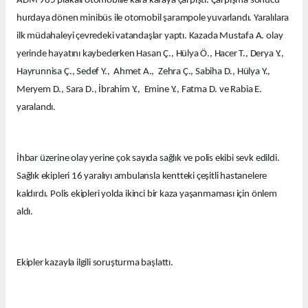
ADM 985 plakalı otomobille kafa kafaya çarpıştı. Çarpışma sonucu
hurdaya dönen minibüs ile otomobil şarampole yuvarlandı. Yaralılara
ilk müdahaleyi çevredeki vatandaşlar yaptı. Kazada Mustafa A. olay
yerinde hayatını kaybederken Hasan Ç., Hülya Ö., Hacer T., Derya Y.,
Hayrunnisa Ç., Sedef Y., Ahmet A., Zehra Ç., Sabiha D., Hülya Y.,
Meryem D., Sara D., İbrahim Y., Emine Y., Fatma D. ve Rabia E.
yaralandı.
İhbar üzerine olay yerine çok sayıda sağlık ve polis ekibi sevk edildi.
Sağlık ekipleri 16 yaralıyı ambulansla kentteki çeşitli hastanelere
kaldırdı. Polis ekipleri yolda ikinci bir kaza yaşanmaması için önlem
aldı.
Ekipler kazayla ilgili soruşturma başlattı.