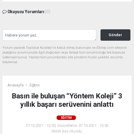
Okuyucu Yorumları
(0)
Gönder
Yorum yazarak Topluluk Kuralları’nı kabul etmiş bulunuyor ve 63olay.com sitesine
yaptığınız yorumunuzla ilgili doğrudan veya dolaylı tüm sorumluluğu tek başınıza
üstleniyorsunuz. Yazılan tüm yorumlardan site yönetimi hiçbir şekilde sorumlu
tutulamaz.
Anasayfa
Eğitim
Basın ile buluşan “Yöntem Koleji” 3
yıllık başarı serüvenini anlattı
EĞITIM
07.10.2021 - 10:50, Güncelleme: 07.10.2021 - 10:50
5669+ kez okundu.