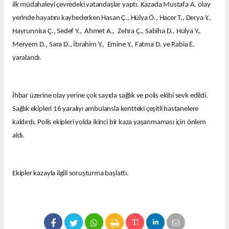
ilk müdahaleyi çevredeki vatandaşlar yaptı. Kazada Mustafa A. olay
yerinde hayatını kaybederken Hasan Ç., Hülya Ö., Hacer T., Derya Y.,
Hayrunnisa Ç., Sedef Y., Ahmet A., Zehra Ç., Sabiha D., Hülya Y.,
Meryem D., Sara D., İbrahim Y., Emine Y., Fatma D. ve Rabia E.
yaralandı.
İhbar üzerine olay yerine çok sayıda sağlık ve polis ekibi sevk edildi.
Sağlık ekipleri 16 yaralıyı ambulansla kentteki çeşitli hastanelere
kaldırdı. Polis ekipleri yolda ikinci bir kaza yaşanmaması için önlem
aldı.
Ekipler kazayla ilgili soruşturma başlattı.